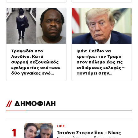
δολοφονίες και βία
Τραγωδία στο
Ιράν: Σχέδιο να
Λονδίνο: Κατά
κρατήσει τον Τραμπ
συρροή σεξουαλικός
στον πόλεμο έως τις
εγκληματίας σκότωσε
ενδιάμεσες εκλογές –
δύο γυναίκες ενώ
Ποντάρει στην
ήταν ελεύθερος με
πολιτική φθορά του
εγγύηση – Τα λάθη της
αστυνομίας
//
ΔΗΜΟΦΙΛΗ
LIFE
1
Τατιάνα Στεφανίδου – Νίκος