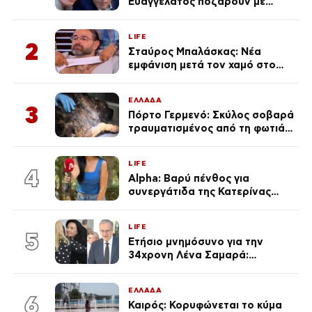
Ευαγγελάτος ποζάρουν με
μαγιό σε παραλία στην
Κεφαλονιά
LIFE
2
Σταύρος Μπαλάσκας: Νέα
εμφάνιση μετά τον χαμό στο
«Πρωινό» (Φωτογραφία)
ΕΛΛΑΔΑ
3
Πόρτο Γερμενό: Σκύλος σοβαρά
τραυματισμένος από τη φωτιά
επέστρεψε στο σπίτι που τον
φρόντιζαν
LIFE
4
Alpha: Βαρύ πένθος για
συνεργάτιδα της Κατερίνας
Καινούργιου – «Κουράστηκες
πολύ… Απόψε είσαι στα χέρια
LIFE
του Θεού»
5
Ετήσιο μνημόσυνο για την
34χρονη Λένα Σαμαρά:
Συγκινημένοι ο Αντώνης
Σαμαράς και η σύζυγός του
ΕΛΛΑΔΑ
6
Καιρός: Κορυφώνεται το κύμα