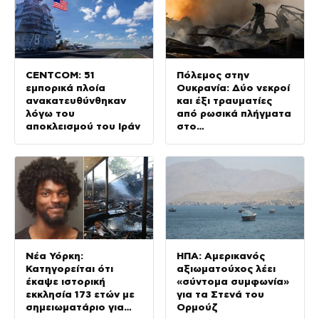
CENTCOM: 51
Πόλεμος στην
εμπορικά πλοία
Ουκρανία: Δύο νεκροί
ανακατευθύνθηκαν
και έξι τραυματίες
λόγω του
από ρωσικά πλήγματα
αποκλεισμού του Ιράν
στο
Ντνιπροπετρόφσκ
Νέα Υόρκη:
ΗΠΑ: Αμερικανός
Κατηγορείται ότι
αξιωματούχος λέει
έκαψε ιστορική
«σύντομα συμφωνία»
εκκλησία 173 ετών με
για τα Στενά του
σημειωματάριο για
Ορμούζ