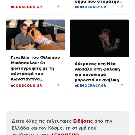
σήμα που σταμάτησε
τρένο με 2,6 εκατ.
↗
↗
COUSCOUS.GR
DIMOCRACY.GR
λίρες
Γενέθλια του Φίλιππου
Μιχόπουλου: Οι
66χρονος στη Νέα
φωτογραφίες με τη
Αγχίαλο στη φυλακή
σύντροφό του
για αυνανισμό
Κωνσταντίνα
μπροστά σε ανήλικη
Ευρυπίδου και το
↗
↗
COUSCOUS.GR
DIMOCRACY.GR
δημόσιο «Σ’ αγαπώ»
Ειδήσεις
Δείτε όλες τις τελευταίες
από την
Ελλάδα και τον Κόσμο, τη στιγμή που