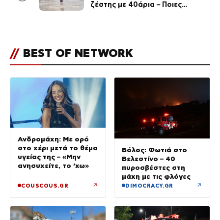
ζέστης με 40άρια – Ποιες
περιοχές βρίσκονται στο
επίκεντρο και μέχρι πότε θα
κρατήσουν τα μελτέμια
//
BEST OF NETWORK
Ανδρομάχη: Με ορό
στο χέρι μετά το θέμα
Βόλος: Φωτιά στο
υγείας της – «Μην
Βελεστίνο – 40
ανησυχείτε, το ‘χω»
πυροσβέστες στη
μάχη με τις φλόγες
↗
↗
COUSCOUS.GR
DIMOCRACY.GR