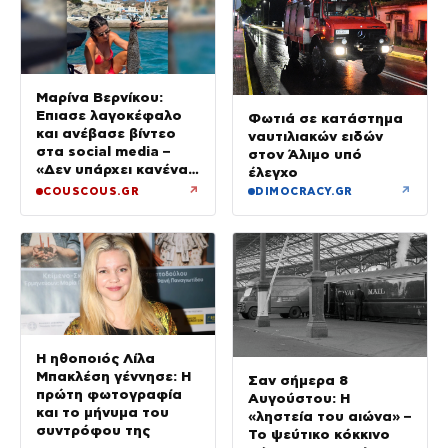
Μαρίνα Βερνίκου:
Έπιασε λαγοκέφαλο
Φωτιά σε κατάστημα
και ανέβασε βίντεο
ναυτιλιακών ειδών
στα social media –
στον Άλιμο υπό
«Δεν υπάρχει κανένας
έλεγχο
λόγος να φοβόμαστε»
↗
↗
COUSCOUS.GR
DIMOCRACY.GR
Η ηθοποιός Λίλα
Μπακλέση γέννησε: Η
Σαν σήμερα 8
πρώτη φωτογραφία
Αυγούστου: Η
και το μήνυμα του
«ληστεία του αιώνα» –
συντρόφου της
Το ψεύτικο κόκκινο