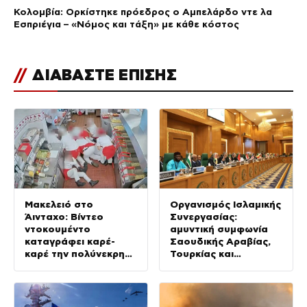
Κολομβία: Ορκίστηκε πρόεδρος ο Αμπελάρδο ντε λα
Εσπριέγια – «Νόμος και τάξη» με κάθε κόστος
//
ΔΙΑΒΑΣΤΕ ΕΠΙΣΗΣ
Μακελειό στο
Οργανισμός Ισλαμικής
Άινταχο: Βίντεο
Συνεργασίας:
ντοκουμέντο
αμυντική συμφωνία
καταγράφει καρέ-
Σαουδικής Αραβίας,
καρέ την πολύνεκρη
Τουρκίας και
επίθεση του
Πακιστάν ως
24χρονου
«πυλώνας ασφάλειας»