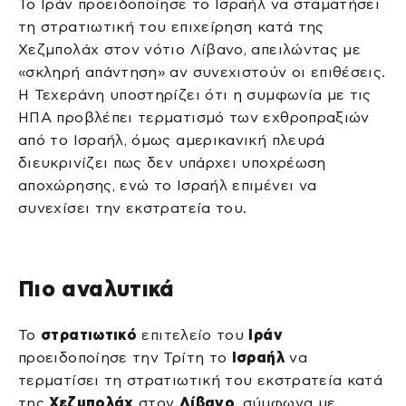
Το Ιράν προειδοποίησε το Ισραήλ να σταματήσει
τη στρατιωτική του επιχείρηση κατά της
Χεζμπολάχ στον νότιο Λίβανο, απειλώντας με
«σκληρή απάντηση» αν συνεχιστούν οι επιθέσεις.
Η Τεχεράνη υποστηρίζει ότι η συμφωνία με τις
ΗΠΑ προβλέπει τερματισμό των εχθροπραξιών
από το Ισραήλ, όμως αμερικανική πλευρά
διευκρινίζει πως δεν υπάρχει υποχρέωση
αποχώρησης, ενώ το Ισραήλ επιμένει να
συνεχίσει την εκστρατεία του.
Πιο αναλυτικά
Το
στρατιωτικό
επιτελείο του
Ιράν
προειδοποίησε την Τρίτη το
Ισραήλ
να
τερματίσει τη στρατιωτική του εκστρατεία κατά
της
Χεζμπολάχ
στον
Λίβανο
, σύμφωνα με