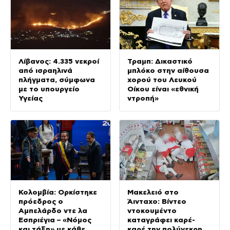
Λίβανος: 4.335 νεκροί
Τραμπ: Δικαστικό
από ισραηλινά
μπλόκο στην αίθουσα
πλήγματα, σύμφωνα
χορού του Λευκού
με το υπουργείο
Οίκου είναι «εθνική
Υγείας
ντροπή»
Κολομβία: Ορκίστηκε
Μακελειό στο
πρόεδρος ο
Άινταχο: Βίντεο
Αμπελάρδο ντε λα
ντοκουμέντο
Εσπριέγια – «Νόμος
καταγράφει καρέ-
και τάξη» με κάθε
καρέ την πολύνεκρη