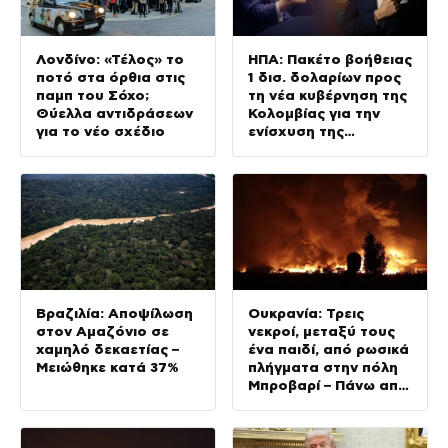
Λονδίνο: «Τέλος» το
ΗΠΑ: Πακέτο βοήθειας
ποτό στα όρθια στις
1 δισ. δολαρίων προς
παμπ του Σόχο;
τη νέα κυβέρνηση της
Θύελλα αντιδράσεων
Κολομβίας για την
για το νέο σχέδιο
ενίσχυση της
ασφάλειας
Βραζιλία: Αποψίλωση
Ουκρανία: Τρεις
στον Αμαζόνιο σε
νεκροί, μεταξύ τους
χαμηλό δεκαετίας –
ένα παιδί, από ρωσικά
Μειώθηκε κατά 37%
πλήγματα στην πόλη
Μπροβαρί – Πάνω από
δέκα ισχυρές εκρήξεις
στο Κίεβο