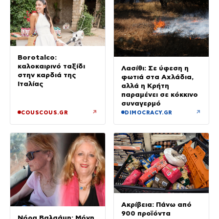
Borotalco:
καλοκαιρινό ταξίδι
Λασίθι: Σε ύφεση η
στην καρδιά της
φωτιά στα Αχλάδια,
Ιταλίας
αλλά η Κρήτη
παραμένει σε κόκκινο
συναγερμό
↗
↗
COUSCOUS.GR
DIMOCRACY.GR
Ακρίβεια: Πάνω από
900 προϊόντα
Νόρα Βαλσάμη: Μόνη