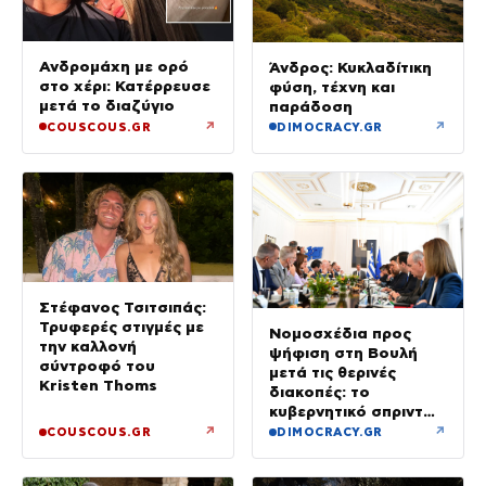
Ανδρομάχη με ορό
Άνδρος: Κυκλαδίτικη
στο χέρι: Κατέρρευσε
φύση, τέχνη και
μετά το διαζύγιο
παράδοση
↗
↗
COUSCOUS.GR
DIMOCRACY.GR
Στέφανος Τσιτσιπάς:
Τρυφερές στιγμές με
Νομοσχέδια προς
την καλλονή
ψήφιση στη Βουλή
σύντροφό του
μετά τις θερινές
Kristen Thoms
διακοπές: το
κυβερνητικό σπριντ
μετά τον
↗
↗
COUSCOUS.GR
DIMOCRACY.GR
Δεκαπενταύγουστο