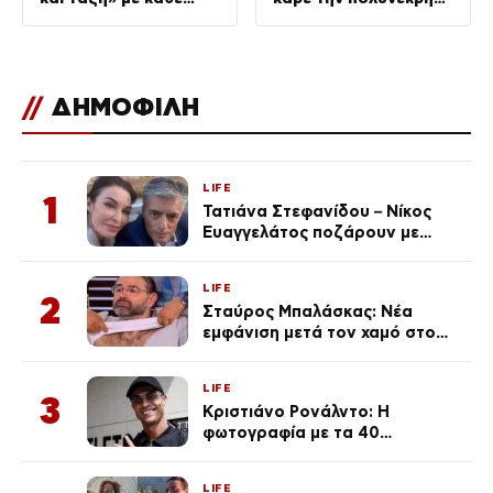
κόστος
επίθεση του
24χρονου
//
ΔΗΜΟΦΙΛΗ
LIFE
1
Τατιάνα Στεφανίδου – Νίκος
Ευαγγελάτος ποζάρουν με
μαγιό σε παραλία στην
Κεφαλονιά
LIFE
2
Σταύρος Μπαλάσκας: Νέα
εμφάνιση μετά τον χαμό στο
«Πρωινό» (Φωτογραφία)
LIFE
3
Κριστιάνο Ρονάλντο: Η
φωτογραφία με τα 40
πανάκριβα αυτοκίνητα στο
γκαράζ του ξεπέρασε τα 20,7
LIFE