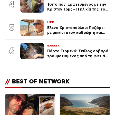
εκ. likes
4
Τσιτσιπάς: Ερωτευμένος με την
Κρίστεν Τομς – Η ηλικία της, το
άγνωστο παρελθόν της και το
μεγάλο της πάθος
LIFE
5
Έλενα Χριστοπούλου: Ποζάρει
με μπικίνι στον καθρέφτη και
εντυπωσιάζει – «Χάνουμε
τουλάχιστον 25 κιλά η
ΕΛΛΑΔΑ
καθεμία…» (Βίντεο)
6
Πόρτο Γερμενό: Σκύλος σοβαρά
τραυματισμένος από τη φωτιά
επέστρεψε στο σπίτι που τον
φρόντιζαν
//
BEST OF NETWORK