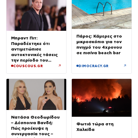
Πάρος: Κάμερες στο
Μπραντ Πιτ:
μικροσκόπιο για τον
Παραδέχτηκε ότι
πνιγμό του 4χρονου
αντιμετώπισε
σε πισίνα beach bar
αυτοκτονικές τάσεις
την περίοδο του
διαζυγίου του από
↗
↗
COUSCOUS.GR
DIMOCRACY.GR
την Τζολί
Νατάσα Θεοδωρίδου
– Δέσποινα Βανδή:
Φωτιά τώρα στη
Πώς προέκυψε η
Χαλκίδα
συνεργασία τους –