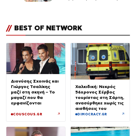
ολόσωμο μαγιό (Φωτογραφίες)
//
BEST OF NETWORK
Διονύσης Σχοινάς και
Γιώργος Τσαλίκης
Χαλκιδική: Νεκρός
μαζί στη σκηνή – Το
56χρονος Σέρβος
μαγαζί που θα
τουρίστας στη Σάρτη,
εμφανίζονται
ανασύρθηκε χωρίς τις
αισθήσεις του
↗
↗
COUSCOUS.GR
DIMOCRACY.GR