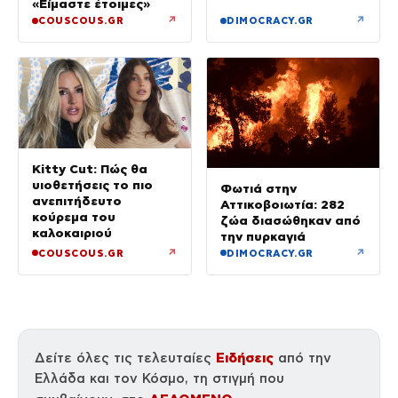
«Είμαστε έτοιμες»
↗
↗
COUSCOUS.GR
DIMOCRACY.GR
Kitty Cut: Πώς θα
υιοθετήσεις το πιο
Φωτιά στην
ανεπιτήδευτο
Αττικοβοιωτία: 282
κούρεμα του
ζώα διασώθηκαν από
καλοκαιριού
την πυρκαγιά
↗
↗
COUSCOUS.GR
DIMOCRACY.GR
Ειδήσεις
Δείτε όλες τις τελευταίες
από την
Ελλάδα και τον Κόσμο, τη στιγμή που