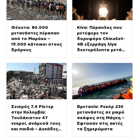
Θέουτα: 80.000
Κίνα: Πύραυλος που
μετανάστες πέρασαν
μετέφερε τον
από το Μαρόκο –
δορυφόρο ChinaSat-
15.000 κάτοικοι στους
4B εξερράγη λίγα
δρόμους
δευτερόλεπτα μετά
την εκτόξευσή του –
βίντεο
Σεισμός 7,4 Ρίχτερ
Βρετανία: Ρεκόρ 230
στην Κολομβία:
μετανάστες σε μικρό
Τουλάχιστον 47
σκάφος στη Μάγχη –
νεκροί, ανάμεσά τους
Έφτασαν στις ακτές
και παιδιά – Δεκάδες
τα ξημερώματα
παγιδευμένοι στα