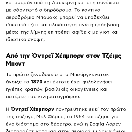
καταμαράν από τη Λουκέρνη και στη συνέχεια
με οδοντωτό σιδηρόδρομο. Το κοντινό
αεροδρόμιο Μπουοχς μπορεί να υποδεχθεί
ιδιωτικά τζετ και ελικόπτερα, ενώ η πρόσβαση
μέσω της λίμνης επιτρέπει αφίξεις με γιοτ και
ιδιωτικά σκάφη.
Από την Όντρεϊ Χέπμπορν στον Τζέιμς
Μποντ
Το πρώτο ξενοδοχείο στο Μπούργκενστοκ
άνοιξε το
1873
και έκτοτε έχει φιλοξενήσει
ηγέτες κρατών, βασιλικές οικογένειες και
αστέρες του κινηματογράφου.
Η
Όντρεϊ Χέπμπορν
παντρεύτηκε εκεί τον πρώτο
της σύζυγο, Μελ Φέρερ, το 1954 και έζησε για
ένα διάστημα στο θέρετρο, ενώ η Σοφία Λόρεν
διατηρούσε κατοικία στην περιοχή. Ο Σον Κόνερι