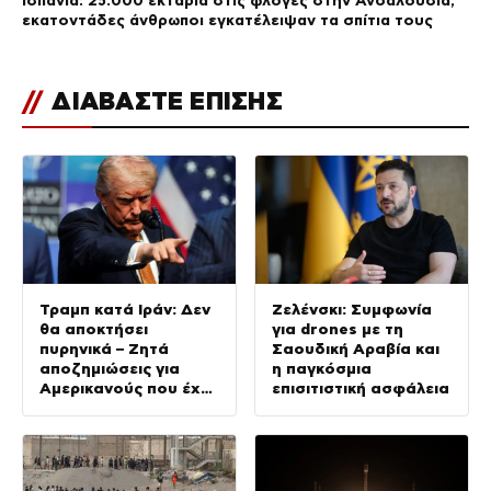
Ισπανία: 25.000 εκτάρια στις φλόγες στην Ανδαλουσία,
εκατοντάδες άνθρωποι εγκατέλειψαν τα σπίτια τους
//
ΔΙΑΒΑΣΤΕ ΕΠΙΣΗΣ
Τραμπ κατά Ιράν: Δεν
Ζελένσκι: Συμφωνία
θα αποκτήσει
για drones με τη
πυρηνικά – Ζητά
Σαουδική Αραβία και
αποζημιώσεις για
η παγκόσμια
Αμερικανούς που έχει
επισιτιστική ασφάλεια
σκοτώσει και
τραυματίσει