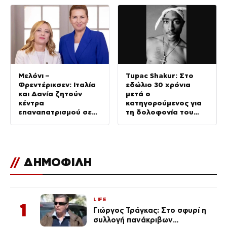
συντρίμμια – Φωτο και
βίντεο
Μελόνι –
Tupac Shakur: Στο
Φρεντέρικσεν: Ιταλία
εδώλιο 30 χρόνια
και Δανία ζητούν
μετά ο
κέντρα
κατηγορούμενος για
επαναπατρισμού σε
τη δολοφονία του
τρίτες χώρες για την
ράπερ
ανεξέλεγκτη
μετανάστευση
//
ΔΗΜΟΦΙΛΗ
LIFE
1
Γιώργος Τράγκας: Στο σφυρί η
συλλογή πανάκριβων