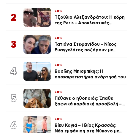
αυτοκινήτων του – Ζαλίζουν τα
ποσά
LIFE
2
Τζούλια Αλεξανδράτου: Η κόρη
της Paris – Αποκλειστικές
φωτογραφίες
LIFE
3
Τατιάνα Στεφανίδου – Νίκος
Ευαγγελάτος ποζάρουν με
μαγιό σε παραλία στην
Κεφαλονιά
LIFE
4
Βασίλης Μπισμπίκης: Η
αποχαιρετιστήρια ανάρτησή του
LIFE
5
Πέθανε ο ηθοποιός: Έπαθε
ξαφνικά καρδιακή προσβολή – Η
ανακοίνωση της συζύγου του
LIFE
6
Βίκυ Καγιά – Ηλίας Κρασσάς:
Νέα εμφάνιση στη Μύκονο με