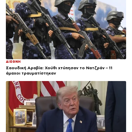
ΔΙΕΘΝΗ
Σαουδική Αραβία: Χούθι χτύπησαν το Νατζράν – 11
άμαχοι τραυματίστηκαν