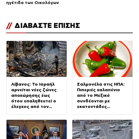
ηγέτιδα των Οικολόγων
//
ΔΙΑΒΑΣΤΕ ΕΠΙΣΗΣ
Λίβανος: Το Ισραήλ
Σαλμονέλα στις ΗΠΑ:
αρνείται νέες ζώνες
Πιπεριές χαλαπένιο
αποχώρησης έως
από το Μεξικό
ότου επαληθευτεί ο
συνδέονται με
έλεγχος από τον
εκατοντάδες
λιβανικό στρατό
κρούσματα