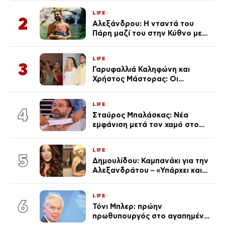
από την επέτειο θανάτου της
LIFE
Λένας
2
Αλεξάνδρου: Η νταντά του
Πάρη μαζί του στην Κύθνο με
τον μικρό και την Ελληνίδου
(Φωτογραφίες)
LIFE
3
Γαρυφαλλιά Καληφώνη και
Χρήστος Μάστορας: Οι
χωριστές διακοπές και η
επέτειος που φέτος πέρασε
LIFE
απαρατήρητη
4
Σταύρος Μπαλάσκας: Νέα
εμφάνιση μετά τον χαμό στο
«Πρωινό» (Φωτογραφία)
LIFE
5
Δημουλίδου: Καμπανάκι για την
Αλεξανδράτου – «Υπάρχει και
ένα μικρό παιδί πίσω που
χρειάζεται τη μάνα του»
LIFE
6
Τόνι Μπλερ: πρώην
πρωθυπουργός στο αγαπημένο