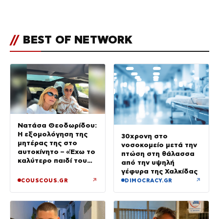
του Πόρτο Χέλι
//
BEST OF NETWORK
Νατάσα Θεοδωρίδου:
Η εξομολόγηση της
30χρονη στο
μητέρας της στο
νοσοκομείο μετά την
αυτοκίνητο – «Έχω το
πτώση στη θάλασσα
καλύτερο παιδί του
από την υψηλή
κόσμου»
γέφυρα της Χαλκίδας
↗
↗
COUSCOUS.GR
DIMOCRACY.GR