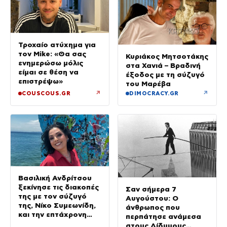
Τροχαίο ατύχημα για
τον Mike: «Θα σας
Κυριάκος Μητσοτάκης
ενημερώσω μόλις
στα Χανιά – Βραδινή
είμαι σε θέση να
έξοδος με τη σύζυγό
επιστρέψω»
του Μαρέβα
↗
↗
COUSCOUS.GR
DIMOCRACY.GR
Βασιλική Ανδρίτσου
ξεκίνησε τις διακοπές
Σαν σήμερα 7
της με τον σύζυγό
Αυγούστου: Ο
της, Νίκο Συμεωνίδη,
άνθρωπος που
και την επτάχρονη
περπάτησε ανάμεσα
κόρη τους
στους Δίδυμους