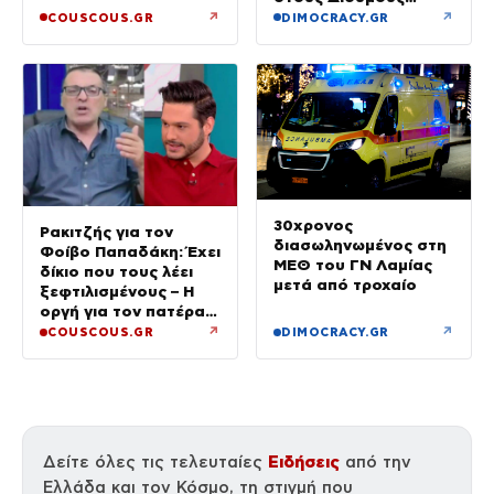
Πύργους
↗
↗
COUSCOUS.GR
DIMOCRACY.GR
30χρονος
Ρακιτζής για τον
διασωληνωμένος στη
Φοίβο Παπαδάκη: Έχει
ΜΕΘ του ΓΝ Λαμίας
δίκιο που τους λέει
μετά από τροχαίο
ξεφτιλισμένους – Η
οργή για τον πατέρα
του
↗
↗
COUSCOUS.GR
DIMOCRACY.GR
Ειδήσεις
Δείτε όλες τις τελευταίες
από την
Ελλάδα και τον Κόσμο, τη στιγμή που