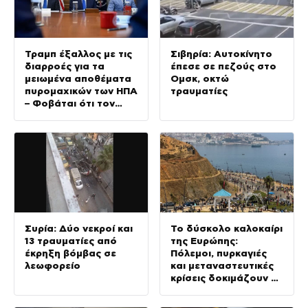
Τραμπ έξαλλος με τις
Σιβηρία: Αυτοκίνητο
διαρροές για τα
έπεσε σε πεζούς στο
μειωμένα αποθέματα
Ομσκ, οκτώ
πυρομαχικών των ΗΠΑ
τραυματίες
– Φοβάται ότι τον
αποδυναμώνουν
απέναντι στο Ιράν
Συρία: Δύο νεκροί και
Το δύσκολο καλοκαίρι
13 τραυματίες από
της Ευρώπης:
έκρηξη βόμβας σε
Πόλεμοι, πυρκαγιές
λεωφορείο
και μεταναστευτικές
κρίσεις δοκιμάζουν τη
Γηραιά Ήπειρο