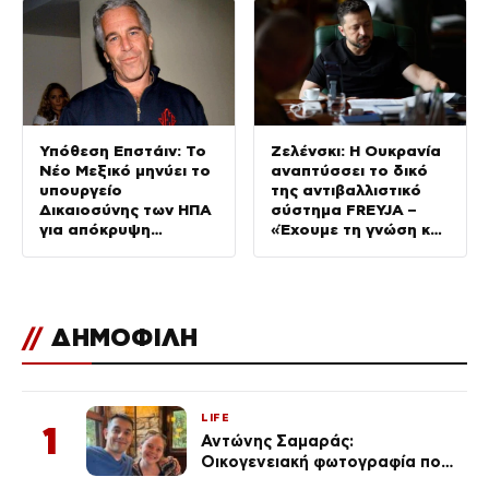
Υπόθεση Επστάιν: Το
Ζελένσκι: Η Ουκρανία
Νέο Μεξικό μηνύει το
αναπτύσσει το δικό
υπουργείο
της αντιβαλλιστικό
Δικαιοσύνης των ΗΠΑ
σύστημα FREYJA –
για απόκρυψη
«Έχουμε τη γνώση και
στοιχείων και
τις δυνατότητες»
μπλοκάρισμα της
έρευνας
//
ΔΗΜΟΦΙΛΗ
LIFE
1
Αντώνης Σαμαράς:
Οικογενειακή φωτογραφία που
ανάρτησε ο γιος του λίγο πριν