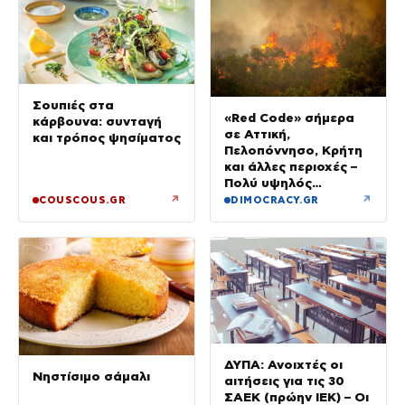
Σουπιές στα
«Red Code» σήμερα
κάρβουνα: συνταγή
σε Αττική,
και τρόπος ψησίματος
Πελοπόννησο, Κρήτη
και άλλες περιοχές –
Πολύ υψηλός
κίνδυνος πυρκαγιάς
↗
↗
COUSCOUS.GR
DIMOCRACY.GR
ΔΥΠΑ: Ανοιχτές οι
Νηστίσιμο σάμαλι
αιτήσεις για τις 30
ΣΑΕΚ (πρώην ΙΕΚ) – Οι