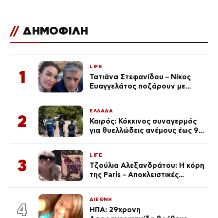
//
ΔΗΜΟΦΙΛΗ
LIFE
1
Τατιάνα Στεφανίδου – Νίκος
Ευαγγελάτος ποζάρουν με
μαγιό σε παραλία στην
Κεφαλονιά
ΕΛΛΑΔΑ
2
Καιρός: Κόκκινος συναγερμός
για θυελλώδεις ανέμους έως 9
μποφόρ – Οι περιοχές που
ανησυχούν τους ειδικούς
LIFE
3
Τζούλια Αλεξανδράτου: Η κόρη
της Paris – Αποκλειστικές
φωτογραφίες
ΔΙΕΘΝΗ
4
ΗΠΑ: 29χρονη