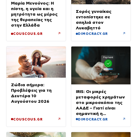
Μαρία Μενούνος: Η
πίστη, η υγεία και η
Σορός γυναίκας
μητρότητα ως μέρος
εντοπίστηκε σε
της θεραπείας της
σπηλιά στον
στην Ελλάδα
Λυκαβηττό
↗
↗
COUSCOUS.GR
DIMOCRACY.GR
Ζώδια σήμερα:
Προβλέψεις για τη
IRIS: Οι μικρές
Δευτέρα 10
μεταφορές χρημάτων
Αυγούστου 2026
στο μικροσκόπιο της
ΑΑΔΕ – Γιατί είναι
σημαντική η
αιτιολογία
↗
↗
COUSCOUS.GR
DIMOCRACY.GR