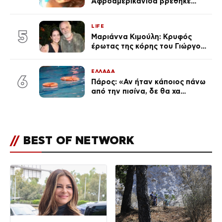
Αφροαμερικανίδα βρέθηκε
απαγχονισμένη σε δέντρο στον
Μισισιπή
LIFE
5
Μαριάννα Κιμούλη: Κρυφός
έρωτας της κόρης του Γιώργου,
είναι μαζί 4 χρόνια,
φωτογραφίες του
ΕΛΛΑΔΑ
6
Πάρος: «Αν ήταν κάποιος πάνω
από την πισίνα, δε θα χα
θρηνήσει το παιδί μου» – Η
σπαρακτική περιγραφή του
πατέρα και τα κενά στους
ισχυρισμούς του ιδιοκτήτη του
//
BEST OF NETWORK
beach bar