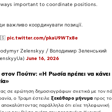
 always important to coordinate positions.
и важливо координувати позиції.
🇸
pic.twitter.com/pkaU9WTx8e
odymyr Zelenskyy / Володимир Зеленський
lenskyyUa)
June 16, 2026
στον Πούτιν: «Η Ρωσία πρέπει να κάνει 
ία»
ας σε ερώτηση δημοσιογράφων σχετικά με τον π
ανία, ο Τραμπ έστειλε
ξεκάθαρο μήνυμα
προς το
 αποκαλύπτοντας παράλληλα ότι είχε τηλεφωνική