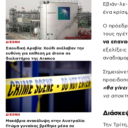
Εβιάν-λε-
ένα κρίσι
Ο πρόεδρ
τους ηγέτ
να επανα
ΔΙΕΘΝΗ
Σαουδική Αραβία: Χούθι ανέλαβαν την
εξελίξεις
ευθύνη για επίθεση με drone σε
αναδιαμο
διυλιστήριο της Aramco
Σημειώνετ
προειδοπο
«θα γίνε
να αποκτ
Διάσκεψ
ΔΙΕΘΝΗ
Μακάβρια ανακάλυψη στην Αυστραλία:
Την Τρίτη
Πτώμα γυναίκας βρέθηκε μέσα σε