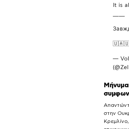
It is
____
Завжд
🇺🇦
— Vol
(@Ze
Μήνυμα 
συμφων
Απαντώντ
στην Ουκρ
Κρεμλίνο,