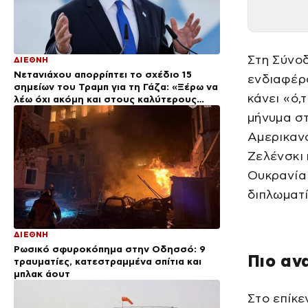
Στη Σύνοδ
ΔΙΕΘΝΗ
Νετανιάχου απορρίπτει το σχέδιο 15
ενδιαφέρο
σημείων του Τραμπ για τη Γάζα: «Ξέρω να
κάνει «ό,
λέω όχι ακόμη και στους καλύτερους
φίλους μας»
μήνυμα στ
Αμερικανό
Ζελένσκι 
Ουκρανία 
διπλωματί
ΔΙΕΘΝΗ
Ρωσικό σφυροκόπημα στην Οδησσό: 9
Πιο αν
τραυματίες, κατεστραμμένα σπίτια και
μπλακ άουτ
Στο επίκε