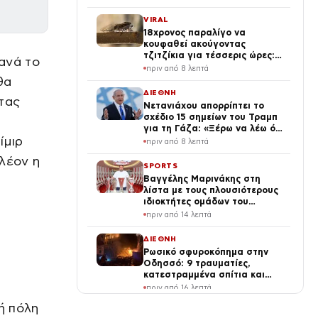
VIRAL
18χρονος παραλίγο να
κουφαθεί ακούγοντας
τζιτζίκια για τέσσερις ώρες:
ανά το
«Δεν είναι ακίνδυνα»
πριν από 8 λεπτά
θα
ΔΙΕΘΝΗ
ντας
Νετανιάχου απορρίπτει το
σχέδιο 15 σημείων του Τραμπ
για τη Γάζα: «Ξέρω να λέω όχι
ίμιρ
ακόμη και στους καλύτερους
πριν από 8 λεπτά
φίλους μας»
λέον η
SPORTS
Βαγγέλης Μαρινάκης στη
λίστα με τους πλουσιότερους
ιδιοκτήτες ομάδων του
κόσμου – Πάνω από τον
πριν από 14 λεπτά
Φλορεντίνο Πέρεθ της Ρεάλ
Μαδρίτης
ΔΙΕΘΝΗ
Ρωσικό σφυροκόπημα στην
Οδησσό: 9 τραυματίες,
κατεστραμμένα σπίτια και
μπλακ άουτ
πριν από 16 λεπτά
ή πόλη
ΕΛΛΑΔΑ