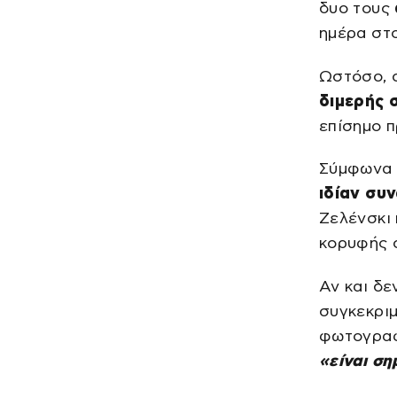
δυο τους
ημέρα στο
Ωστόσο, 
διμερής 
επίσημο 
Σύμφωνα 
ιδίαν συ
Ζελένσκι
κορυφής σ
Αν και δ
συγκεκρι
φωτογραφ
«είναι ση