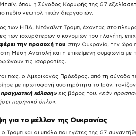
Μπαίν, όπου η Σύνοδος Κορυφής της G7 εξελίσσετ
μο πεδίο γεωπολιτικών διεργασιών.
ος των ΗΠΑ, Ντόναλντ Τραμπ, έχοντας στο πλευρ
ες των ισχυρότερων οικονομιών του πλανήτη, επιχ
φέρει την προσοχή του
στην Ουκρανία, την ώρα 
 στη Μέση Ανατολή και η επικείμενη συμφωνία με 
ρφώνουν τις ισορροπίες.
αι πως, ο Αμερικανός Πρόεδρος, από τη σύνοδο τ
ίησε με πρωτοφανή αυστηρότητα το Ιράν, τονίζον
ι πραγματική κόλαση»
εις βάρος του,
«εάν προσπα
ήσει πυρηνικό όπλο»
.
η για το μέλλον της Ουκρανίας
, ο Τραμπ και οι υπόλοιποι ηγέτες της G7 συναντήθ