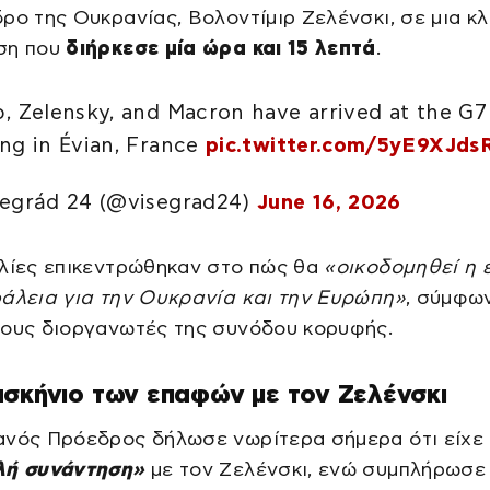
ρο της Ουκρανίας, Βολοντίμιρ Ζελένσκι, σε μια κλ
ση που
διήρκεσε μία ώρα και 15 λεπτά
.
, Zelensky, and Macron have arrived at the G7
ng in Évian, France
pic.twitter.com/5yE9XJds
egrád 24 (@visegrad24)
June 16, 2026
ιλίες επικεντρώθηκαν στο πώς θα
«οικοδομηθεί η 
άλεια για την Ουκρανία και την Ευρώπη»
, σύμφω
λους διοργανωτές της συνόδου κορυφής.
σκήνιο των επαφών με τον Ζελένσκι
ανός Πρόεδρος δήλωσε νωρίτερα σήμερα ότι είχε 
λή συνάντηση»
με τον Ζελένσκι, ενώ συμπλήρωσε 