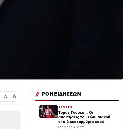
//
ΡΟΗ ΕΙΔΗΣΕΩΝ
Α
Α
SPORTS
Τόμας Γουόκαπ: Οι
απαιτήσεις του Ολυμπιακού
στα 2 εκατομμύρια ευρώ
πριν από 4 λεπτά