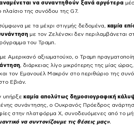
αναμένεται να συναντηθούν ξανά αργότερα
μέσ
 πλαίσιο της συνόδου της G7.
σύμφωνα με τα μέχρι στιγμής δεδομένα,
καμία επ
συνάντηση
με τον Ζελένσκι δεν περιλαμβάνεται σ
πρόγραμμα του Τραμπ.
με Αμερικανό αξιωματούχο, ο Τραμπ πραγματοποί
νάντηση
, διάρκειας λίγο μικρότερης της μίας ώρας,
 και τον Εμανουέλ Μακρόν στο περιθώριο της συν
το Εβιάν.
εν υπήρξε
καμία απολύτως δημοσιογραφική κάλυ
μένης συνάντησης, ο Ουκρανός Πρόεδρος ανάρτη
ίες στην πλατφόρμα Χ, συνοδευόμενες από το μ
μαντικό να συντονίζουμε τις θέσεις μας»
.