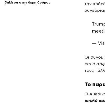
βαλίτσα στην άκρη δρόμου
τον πρόεδ
συνεδρία
Trump
meeti
— Vis
Οι συνομ
και η ασφ
τους Γάλ
Το παρα
Ο Αμερικ
«πολύ κα