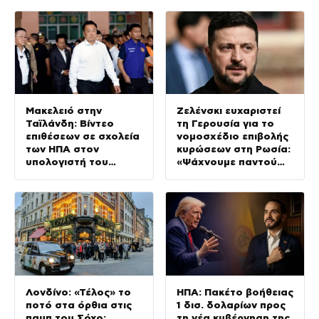
Μακελειό στην
Ζελένσκι ευχαριστεί
Ταϊλάνδη: Βίντεο
τη Γερουσία για το
επιθέσεων σε σχολεία
νομοσχέδιο επιβολής
των ΗΠΑ στον
κυρώσεων στη Ρωσία:
υπολογιστή του
«Ψάχνουμε παντού
14χρονου –
για Patriot»
Αυστηροποιείται η
νομοθεσία για τα
όπλα
Λονδίνο: «Τέλος» το
ΗΠΑ: Πακέτο βοήθειας
ποτό στα όρθια στις
1 δισ. δολαρίων προς
παμπ του Σόχο;
τη νέα κυβέρνηση της