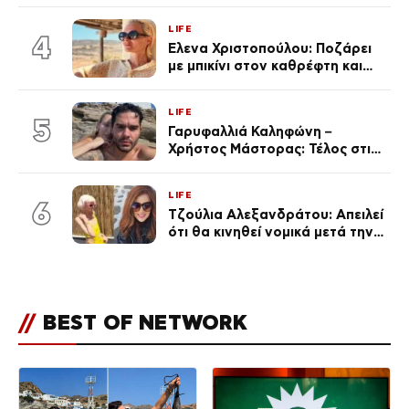
LIFE
4
Έλενα Χριστοπούλου: Ποζάρει
με μπικίνι στον καθρέφτη και
εντυπωσιάζει – «Χάνουμε
τουλάχιστον 25 κιλά η
LIFE
καθεμία…» (Βίντεο)
5
Γαρυφαλλιά Καληφώνη –
Χρήστος Μάστορας: Τέλος στις
φήμες χωρισμού, όλη η αλήθεια
για τη σχέση τους
LIFE
6
Τζούλια Αλεξανδράτου: Απειλεί
ότι θα κινηθεί νομικά μετά την
ανάρτηση της Δημουλίδου
//
BEST OF NETWORK