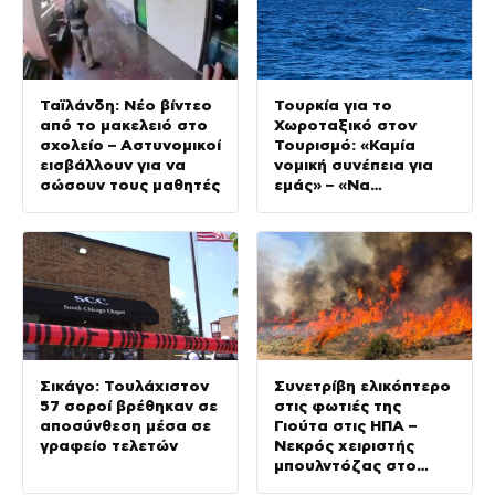
Ταϊλάνδη: Νέο βίντεο
Τουρκία για το
από το μακελειό στο
Χωροταξικό στον
σχολείο – Αστυνομικοί
Τουρισμό: «Καμία
εισβάλλουν για να
νομική συνέπεια για
σώσουν τους μαθητές
εμάς» – «Να
αποφεύγονται
μονομερείς ενέργειες
στο Αιγαίο»
Σικάγο: Τουλάχιστον
Συνετρίβη ελικόπτερο
57 σοροί βρέθηκαν σε
στις φωτιές της
αποσύνθεση μέσα σε
Γιούτα στις ΗΠΑ –
γραφείο τελετών
Νεκρός χειριστής
μπουλντόζας στο
Όρεγκον