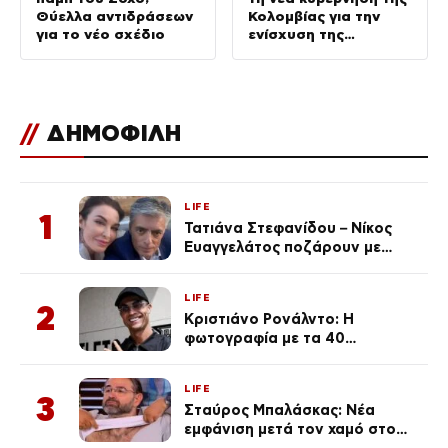
Θύελλα αντιδράσεων
Κολομβίας για την
για το νέο σχέδιο
ενίσχυση της
ασφάλειας
//
ΔΗΜΟΦΙΛΗ
LIFE
1
Τατιάνα Στεφανίδου – Νίκος
Ευαγγελάτος ποζάρουν με
μαγιό σε παραλία στην
Κεφαλονιά
LIFE
2
Κριστιάνο Ρονάλντο: Η
φωτογραφία με τα 40
πανάκριβα αυτοκίνητα στο
γκαράζ του ξεπέρασε τα 20,7
LIFE
εκ. likes
3
Σταύρος Μπαλάσκας: Νέα
εμφάνιση μετά τον χαμό στο
«Πρωινό» (Φωτογραφία)