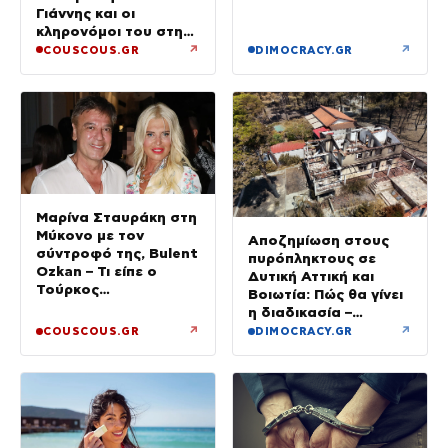
Γιάννης και οι
κληρονόμοι του στη
διαθήκη
↗
↗
COUSCOUS.GR
DIMOCRACY.GR
Μαρίνα Σταυράκη στη
Μύκονο με τον
Αποζημίωση στους
σύντροφό της, Bulent
πυρόπληκτους σε
Ozkan – Τι είπε ο
Δυτική Αττική και
Τούρκος
Βοιωτία: Πώς θα γίνει
επιχειρηματίας στην
η διαδικασία –
κάμερα
Ξεκινούν τη Δευτέρα
↗
↗
COUSCOUS.GR
DIMOCRACY.GR
οι αιτήσεις