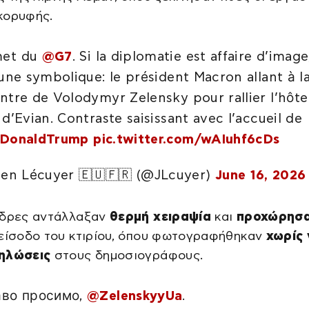
κορυφής.
et du
@G7
. Si la diplomatie est affaire d’image
 une symbolique: le président Macron allant à l
ntre de Volodymyr Zelensky pour rallier l’hôte
d’Evian. Contraste saisissant avec l’accueil de
lDonaldTrump
pic.twitter.com/wAIuhf6cDs
ien Lécuyer 🇪🇺🇫🇷 (@JLcuyer)
June 16, 2026
νδρες αντάλλαξαν
θερμή χειραψία
και
προχώρησα
 είσοδο του κτιρίου, όπου φωτογραφήθηκαν
χωρίς 
ηλώσεις
στους δημοσιογράφους.
аво просимо,
@ZelenskyyUa
.