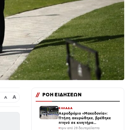
//
ΡΟΗ ΕΙΔΗΣΕΩΝ
Α
Α
ΕΛΛΑΔΑ
Αεροδρόμιο «Μακεδονία»:
Πτήση ακυρώθηκε, βρέθηκε
πτηνό σε κινητήρα
αεροπλάνου
πριν από 28 δευτερόλεπτα