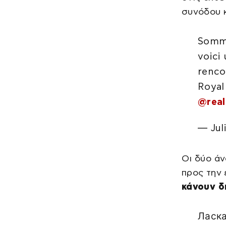
ετών
συνόδου 
Somm
voici
renco
Royal 
@rea
— Jul
Οι δύο ά
προς την
κάνουν δ
Ласк