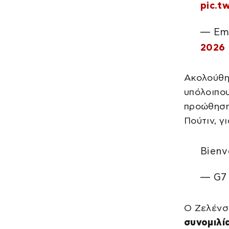
pic.t
— Em
2026
Ακολούθ
υπόλοιπου
προώθηση
Πούτιν, γ
Bienv
— G7
Ο Ζελένσκ
συνομιλί