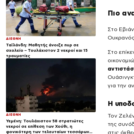
Πιο αν
Στο Εβιάν
Ουκρανός
ΔΙΕΘΝΗ
Ταϊλάνδη: Μαθητής άνοιξε πυρ σε
σχολείο – Τουλάχιστον 2 νεκροί και 15
Στο επίκ
τραυματίες
οικονομιώ
αντιστάσ
Ουάσινγκτ
για την α
Η υποδο
ΔΙΕΘΝΗ
Τον Ζελέν
Υεμένη: Τουλάχιστον 58 στρατιώτες
της συνό
νεκροί σε επίθεση των Χούθι, η
φονικότερη των τελευταίων τεσσάρων
στις όχθε