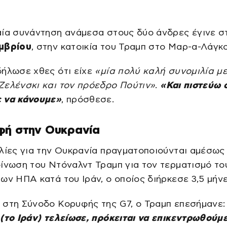
αία συνάντηση ανάμεσα στους δύο άνδρες έγινε 
μβρίου
, στην κατοικία του Τραμπ στο Μαρ-α-Λάγκο
δήλωσε χθες ότι είχε
«μία πολύ καλή συνομιλία με
Ζελένσκι και τον πρόεδρο Πούτιν»
.
«Και πιστεύω ό
 να κάνουμε»
, πρόσθεσε.
φή στην Ουκρανία
λίες για την Ουκρανία πραγματοποιούνται αμέσως
ίνωση του Ντόναλντ Τραμπ για τον τερματισμό το
ων ΗΠΑ κατά του Ιράν, ο οποίος διήρκεσε 3,5 μήνε
 στη Σύνοδο Κορυφής της G7, ο Τραμπ επεσήμανε
(το Ιράν) τελείωσε, πρόκειται να επικεντρωθούμ