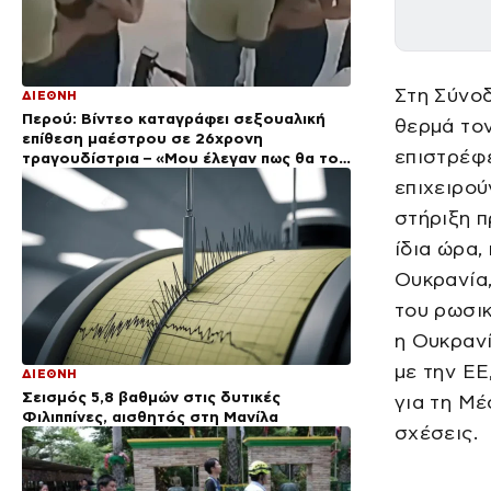
Στη Σύνο
ΔΙΕΘΝΗ
Περού: Βίντεο καταγράφει σεξουαλική
θερμά τον
επίθεση μαέστρου σε 26χρονη
επιστρέφε
τραγουδίστρια – «Μου έλεγαν πως θα το
ξεπεράσω»
επιχειρού
στήριξη π
ίδια ώρα
Ουκρανία
του ρωσικ
η Ουκρανί
με την ΕΕ
ΔΙΕΘΝΗ
Σεισμός 5,8 βαθμών στις δυτικές
για τη Μέ
Φιλιππίνες, αισθητός στη Μανίλα
σχέσεις.