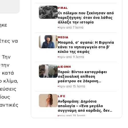
VIRAL
Οι πόλεμοι που ξεκίνησαν από
παρεξήγηση: όταν ένα λάθος
άλλαξε την ιστορία
ηκε
πριν από 7 λεπτά
MEDIA
έτες να
Μπαμπά, σ’ αγαπώ: Η Βιργινία
χάνει το νηπιαγωγείο στο β’
κύκλο της σειράς
 Την
πριν από 9 λεπτά
στην
ΔΙΕΘΝΗ
 κατά
Περού: Βίντεο καταγράφει
σεξουαλική επίθεση
 κλίμα,
μαέστρου σε 26χρονη
τραγουδίστρια – «Μου έλεγαν
πριν από 15 λεπτά
τεύσεις
πως θα το ξεπεράσω»
ίους
LIFE
Ανδρομάχη: Δημόσια
αντικές
απολογία – «Ένα μεγάλο
συγγνώμη από καρδιάς, δεν
μπόρεσα να ανταπεξέλθω»
πριν από 19 λεπτά
ΔΙΕΘΝΗ