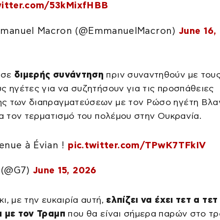
witter.com/53kMixfHBB
manuel Macron (@EmmanuelMacron)
June 16,
ησε
διμερής συνάντηση
πριν συναντηθούν με του
ς ηγέτες για να συζητήσουν για τις προσπάθειες
ς των διαπραγματεύσεων με τον Ρώσο ηγέτη Βλαν
ια τον τερματισμό του πολέμου στην Ουκρανία.
enue à Évian !
pic.twitter.com/TPwK7TFkIV
 (@G7)
June 15, 2026
ι, με την ευκαιρία αυτή,
ελπίζει να έχει τετ α τετ
α με τον Τραμπ
που θα είναι σήμερα παρών στο τρ