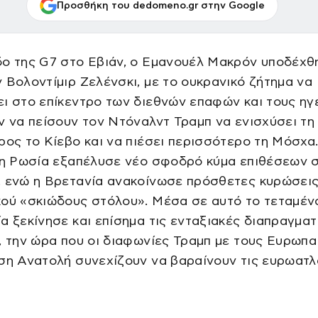
Προσθήκη του dedomeno.gr στην Google
δο της G7 στο Εβιάν, ο Εμανουέλ Μακρόν υποδέχθ
 Βολοντίμιρ Ζελένσκι, με το ουκρανικό ζήτημα να
ι στο επίκεντρο των διεθνών επαφών και τους ηγ
ν να πείσουν τον Ντόναλντ Τραμπ να ενισχύσει τη
ρος το Κίεβο και να πιέσει περισσότερο τη Μόσχα.
, η Ρωσία εξαπέλυσε νέο σφοδρό κύμα επιθέσεων 
, ενώ η Βρετανία ανακοίνωσε πρόσθετες κυρώσεις
ού «σκιώδους στόλου». Μέσα σε αυτό το τεταμένο
α ξεκίνησε και επίσημα τις ενταξιακές διαπραγμα
, την ώρα που οι διαφωνίες Τραμπ με τους Ευρωπα
ση Ανατολή συνεχίζουν να βαραίνουν τις ευρωατλ