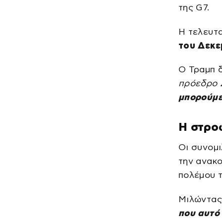
της G7.
Η τελευτ
του Δεκε
Ο Τραμπ 
πρόεδρο 
μπορούμε
Η στρο
Οι συνομι
την ανακο
πολέμου τ
Μιλώντας
που αυτό 