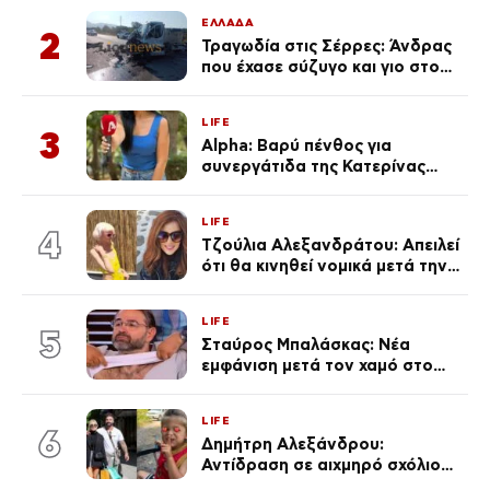
Κεφαλονιά
ΕΛΛΑΔΑ
2
Τραγωδία στις Σέρρες: Άνδρας
που έχασε σύζυγο και γιο στο
τροχαίο λέει «Τα έχασα όλα, κάτι
με τράβαγε στην καρδιά μου»
LIFE
3
Alpha: Βαρύ πένθος για
συνεργάτιδα της Κατερίνας
Καινούργιου – «Κουράστηκες
πολύ… Απόψε είσαι στα χέρια
LIFE
του Θεού»
4
Τζούλια Αλεξανδράτου: Απειλεί
ότι θα κινηθεί νομικά μετά την
ανάρτηση της Δημουλίδου
LIFE
5
Σταύρος Μπαλάσκας: Νέα
εμφάνιση μετά τον χαμό στο
«Πρωινό» (Φωτογραφία)
LIFE
6
Δημήτρη Αλεξάνδρου:
Αντίδραση σε αιχμηρό σχόλιο
για την Τούνη με αφορμή το