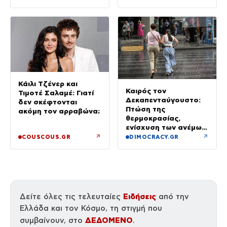
τους
Κάιλι Τζένερ και
Καιρός τον
Τιμοτέ Σαλαμέ: Γιατί
Δεκαπενταύγουστο:
δεν σκέφτονται
Πτώση της
ακόμη τον αρραβώνα;
θερμοκρασίας,
ενίσχυση των ανέμων
και καταιγίδες όπου
↗
↗
COUSCOUS.GR
DIMOCRACY.GR
θα εκδηλωθούν
Ειδήσεις
Δείτε όλες τις τελευταίες
από την
Ελλάδα και τον Κόσμο, τη στιγμή που
ΔΕΔΟΜΕΝΟ
συμβαίνουν, στο
.