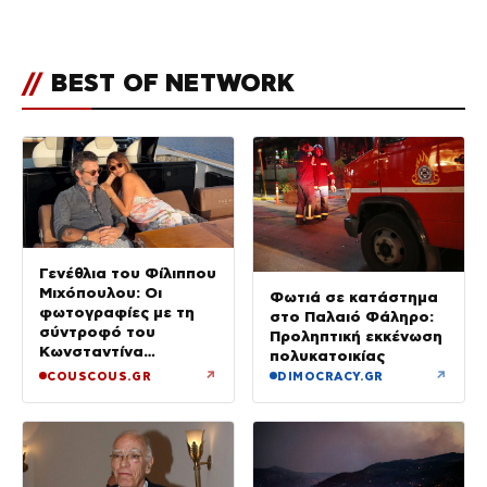
μεγάλωμα του Πάρη
//
BEST OF NETWORK
Γενέθλια του Φίλιππου
Μιχόπουλου: Οι
Φωτιά σε κατάστημα
φωτογραφίες με τη
στο Παλαιό Φάληρο:
σύντροφό του
Προληπτική εκκένωση
Κωνσταντίνα
πολυκατοικίας
Ευρυπίδου και το
↗
↗
COUSCOUS.GR
DIMOCRACY.GR
δημόσιο «Σ’ αγαπώ»