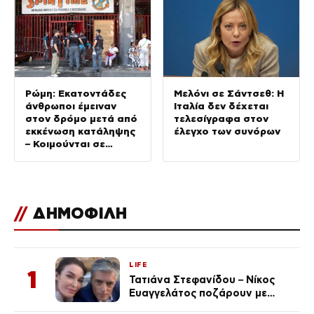
λαό
ανάλυση
Ρώμη: Εκατοντάδες
Μελόνι σε Σάντσεθ: Η
άνθρωποι έμειναν
Ιταλία δεν δέχεται
στον δρόμο μετά από
τελεσίγραφα στον
εκκένωση κατάληψης
έλεγχο των συνόρων
– Κοιμούνται σε
σκηνές μέσα στον
καύσωνα
//
ΔΗΜΟΦΙΛΗ
LIFE
1
Τατιάνα Στεφανίδου – Νίκος
Ευαγγελάτος ποζάρουν με
μαγιό σε παραλία στην