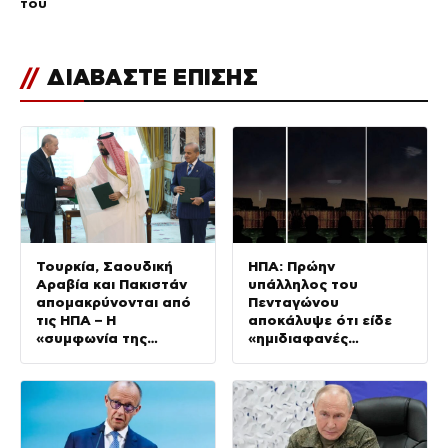
του
//
ΔΙΑΒΑΣΤΕ ΕΠΙΣΗΣ
Τουρκία, Σαουδική
ΗΠΑ: Πρώην
Αραβία και Πακιστάν
υπάλληλος του
απομακρύνονται από
Πενταγώνου
τις ΗΠΑ – Η
αποκάλυψε ότι είδε
«συμφωνία της
«ημιδιαφανές
Μέκκας» αλλάζει την
τρίγωνο» από UFO –
αρχιτεκτονική
Έρευνα διέταξε ο
ασφαλείας στη Μέση
Τραμπ
Ανατολή