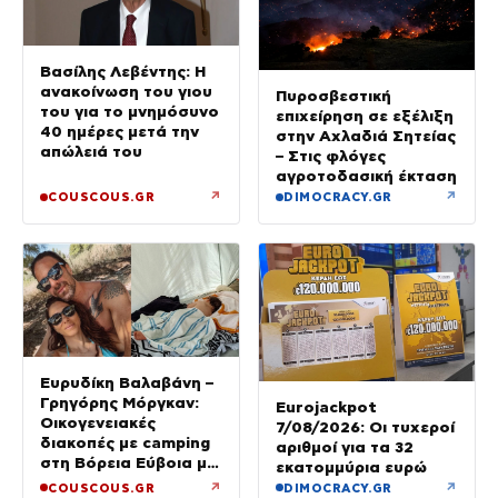
Βασίλης Λεβέντης: Η
ανακοίνωση του γιου
Πυροσβεστική
του για το μνημόσυνο
επιχείρηση σε εξέλιξη
40 ημέρες μετά την
στην Αχλαδιά Σητείας
απώλειά του
– Στις φλόγες
αγροτοδασική έκταση
↗
↗
COUSCOUS.GR
DIMOCRACY.GR
Ευρυδίκη Βαλαβάνη –
Γρηγόρης Μόργκαν:
Eurojackpot
Οικογενειακές
7/08/2026: Οι τυχεροί
διακοπές με camping
αριθμοί για τα 32
στη Βόρεια Εύβοια με
εκατομμύρια ευρώ
τον ενός έτους γιο
↗
↗
COUSCOUS.GR
DIMOCRACY.GR