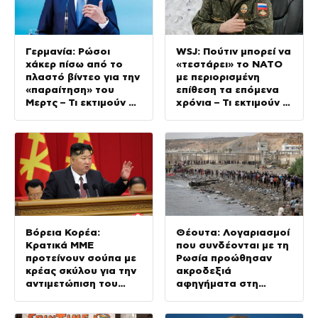
Γερμανία: Ρώσοι
WSJ: Πούτιν μπορεί να
χάκερ πίσω από το
«τεστάρει» το ΝΑΤΟ
πλαστό βίντεο για την
με περιορισμένη
«παραίτηση» του
επίθεση τα επόμενα
Μερτς – Τι εκτιμούν οι
χρόνια – Τι εκτιμούν οι
μυστικές υπηρεσίες
μυστικές υπηρεσίες
των ΗΠΑ
Βόρεια Κορέα:
Θέουτα: Λογαριασμοί
Κρατικά ΜΜΕ
που συνδέονται με τη
προτείνουν σούπα με
Ρωσία προώθησαν
κρέας σκύλου για την
ακροδεξιά
αντιμετώπιση του
αφηγήματα στη
καύσωνα – Κιμ Γιονγκ
μεταναστευτική
Ουν ιδρώνει για τον
κρίση, σύμφωνα με