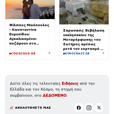
Φίλιππος Μιχόπουλος
– Κωνσταντίνα
Σαρωνικός: Βεβήλωση
Ευρυπίδου:
εκκλησακίου της
Αγκαλιασμένοι
Μεταμόρφωσης του
ποζάρουν στο
Σωτήρος αμέσως
ηλιοβασίλεμα της
μετά τον εορτασμό –
Σαντορίνης
Έσπασαν εικόνες στην
↗
↗
COUSCOUS.GR
DIMOCRACY.GR
Αγία Τράπεζα
Ειδήσεις
Δείτε όλες τις τελευταίες
από την
Ελλάδα και τον Κόσμο, τη στιγμή που
ΔΕΔΟΜΕΝΟ
συμβαίνουν, στο
.
ΑΚΟΛΟΥΘΗΣΤΕ ΜΑΣ