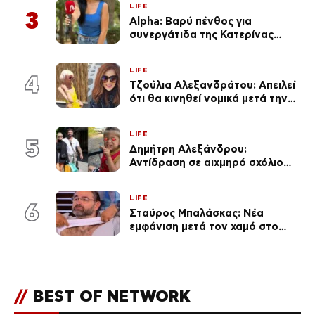
LIFE
3
Alpha: Βαρύ πένθος για
συνεργάτιδα της Κατερίνας
Καινούργιου – «Κουράστηκες
πολύ… Απόψε είσαι στα χέρια
LIFE
του Θεού»
4
Τζούλια Αλεξανδράτου: Απειλεί
ότι θα κινηθεί νομικά μετά την
ανάρτηση της Δημουλίδου
LIFE
5
Δημήτρη Αλεξάνδρου:
Αντίδραση σε αιχμηρό σχόλιο
για την Τούνη με αφορμή το
μεγάλωμα του Πάρη
LIFE
6
Σταύρος Μπαλάσκας: Νέα
εμφάνιση μετά τον χαμό στο
«Πρωινό» (Φωτογραφία)
//
BEST OF NETWORK