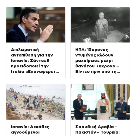
Διπλωματική
ΗΠΑ: 15χρονος
αντεπίθεση για την
ντυμένος κλόουν
Ισπανία: Σάντσεθ
μαχαίρωσε μέχρι
προειδοποιεί την
θανάτου 78χρονο –
Ιταλία «Επαναφέρετε
Βίντεο πριν από τη
τη Σένγκεν έως την
δολοφονία
Κυριακή, αλλιώς θα
λάβουμε μέτρα»
Ισπανία: Δεκάδες
Σαουδική Αραβία –
αγνοούμενοι
Πακιστάν – Τουρκία: