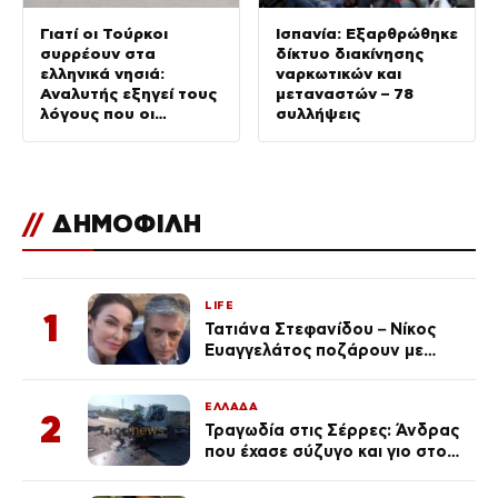
Γιατί οι Τούρκοι
Ισπανία: Εξαρθρώθηκε
συρρέουν στα
δίκτυο διακίνησης
ελληνικά νησιά:
ναρκωτικών και
Αναλυτής εξηγεί τους
μεταναστών – 78
λόγους που οι
συλλήψεις
γείτονες προτιμούν
την Ελλάδα για
διακοπές
//
ΔΗΜΟΦΙΛΗ
LIFE
1
Τατιάνα Στεφανίδου – Νίκος
Ευαγγελάτος ποζάρουν με
μαγιό σε παραλία στην
Κεφαλονιά
ΕΛΛΑΔΑ
2
Τραγωδία στις Σέρρες: Άνδρας
που έχασε σύζυγο και γιο στο
τροχαίο λέει «Τα έχασα όλα, κάτι
με τράβαγε στην καρδιά μου»