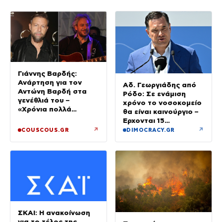
Γιάννης Βαρδής:
Ανάρτηση για τον
Αδ. Γεωργιάδης από
Αντώνη Βαρδή στα
Ρόδο: Σε ενάμιση
γενέθλιά του –
χρόνο το νοσοκομείο
«Χρόνια πολλά
θα είναι καινούργιο –
μπαμπά»
Έρχονται 15
νοσηλευτές και
↗
↗
COUSCOUS.GR
DIMOCRACY.GR
ενισχύεται το
Ακτινολογικό
ΣΚΑΙ: Η ανακοίνωση
για το τέλος της