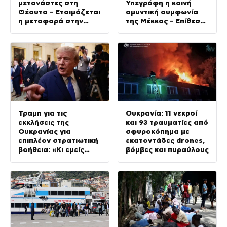
μετανάστες στη
Υπεγράφη η κοινή
Θέουτα – Ετοιμάζεται
αμυντική συμφωνία
η μεταφορά στην
της Μέκκας – Επίθεση
ενδοχώρα για 1.342
σε έναν θα θεωρείται
ανήλικους
επίθεση σε όλους
Τραμπ για τις
Ουκρανία: 11 νεκροί
εκκλήσεις της
και 93 τραυματίες από
Ουκρανίας για
σφυροκόπημα με
επιπλέον στρατιωτική
εκατοντάδες drones,
βοήθεια: «Κι εμείς
βόμβες και πυραύλους
θέλουμε πυραύλους»