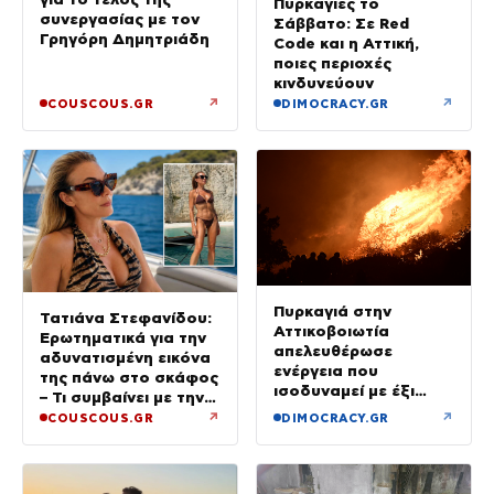
Πυρκαγιές το
συνεργασίας με τον
Σάββατο: Σε Red
Γρηγόρη Δημητριάδη
Code και η Αττική,
ποιες περιοχές
κινδυνεύουν
↗
↗
COUSCOUS.GR
DIMOCRACY.GR
Πυρκαγιά στην
Τατιάνα Στεφανίδου:
Αττικοβοιωτία
Ερωτηματικά για την
απελευθέρωσε
αδυνατισμένη εικόνα
ενέργεια που
της πάνω στο σκάφος
ισοδυναμεί με έξι
– Τι συμβαίνει με την
βόμβες Χιροσίμα
υγεία της;
↗
↗
COUSCOUS.GR
DIMOCRACY.GR