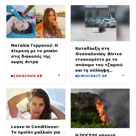
Ναταλία Γερμανού: Η
Καταδίωξη στη
61χρονη με το μπικίνι
Θεσσαλονίκη: Βίντεο
στις διακοπές της
ντοκουμέντο με το
χωρίς άντρα
σπάσιμο του τζαμιού
και τη σύλληψη
37χρονου με
↗
↗
COUSCOUS.GR
DIMOCRACY.GR
κλεμμένο Ι.Χ.
Leave-In Conditioner:
Το προϊόν μαλλιών για
Η ΠΟΓΕΔΥ απαντά