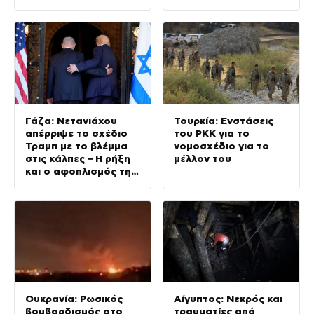
τελευταίο γεύμα του
ιστορία της Γης;
Γάζα: Νετανιάχου
Τουρκία: Ενστάσεις
απέρριψε το σχέδιο
του PKK για το
Τραμπ με το βλέμμα
νομοσχέδιο για το
στις κάλπες – Η ρήξη
μέλλον του
και ο αφοπλισμός της
Χαμάς
Ουκρανία: Ρωσικός
Αίγυπτος: Νεκρός και
βομβαρδισμός στο
τραυματίες από