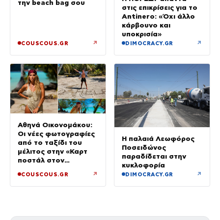
την beach bag σου
στις επικρίσεις για το
Antinero: «Όχι άλλο
κάρβουνο και
υποκρισία»
↗
↗
COUSCOUS.GR
DIMOCRACY.GR
Αθηνά Οικονομάκου:
Οι νέες φωτογραφίες
Η παλαιά Λεωφόρος
από το ταξίδι του
Ποσειδώνος
μέλιτος στην «Καρτ
παραδίδεται στην
ποστάλ στον
κυκλοφορία
παράδεισο»
↗
↗
COUSCOUS.GR
DIMOCRACY.GR