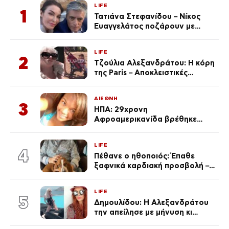
LIFE
1
Τατιάνα Στεφανίδου – Νίκος
Ευαγγελάτος ποζάρουν με
μαγιό σε παραλία στην
Κεφαλονιά
LIFE
2
Τζούλια Αλεξανδράτου: Η κόρη
της Paris – Αποκλειστικές
φωτογραφίες
ΔΙΕΘΝΗ
3
ΗΠΑ: 29χρονη
Αφροαμερικανίδα βρέθηκε
απαγχονισμένη σε δέντρο στον
Μισισιπή
LIFE
4
Πέθανε ο ηθοποιός: Έπαθε
ξαφνικά καρδιακή προσβολή – Η
ανακοίνωση της συζύγου του
LIFE
5
Δημουλίδου: Η Αλεξανδράτου
την απείλησε με μήνυση κι
εκείνη απαντά – «Δεν σε