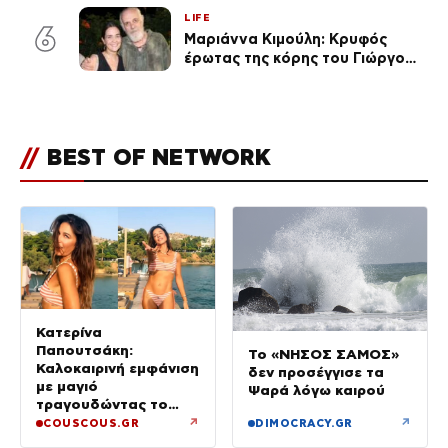
αναγνώρισα, όταν κατάλαβα
LIFE
ποια είσαι σοκαρίστικα»
6
Μαριάννα Κιμούλη: Κρυφός
έρωτας της κόρης του Γιώργου,
είναι μαζί 4 χρόνια,
φωτογραφίες του
//
BEST OF NETWORK
Κατερίνα
Παπουτσάκη:
Το «ΝΗΣΟΣ ΣΑΜΟΣ»
Καλοκαιρινή εμφάνιση
δεν προσέγγισε τα
με μαγιό
Ψαρά λόγω καιρού
τραγουδώντας το
«Καλοκαιρινά
↗
↗
COUSCOUS.GR
DIMOCRACY.GR
Ραντεβού»