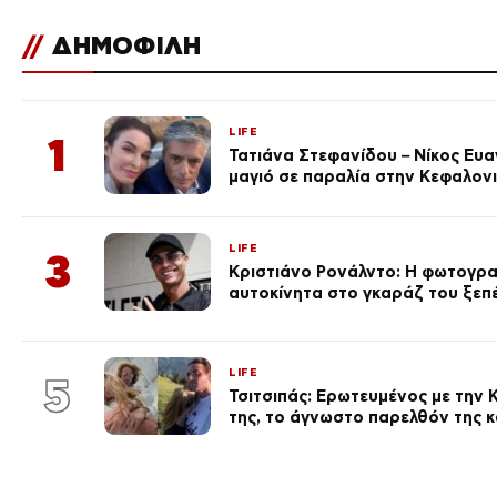
//
ΔΗΜΟΦΙΛΗ
LIFE
1
Τατιάνα Στεφανίδου – Νίκος Ευ
μαγιό σε παραλία στην Κεφαλον
LIFE
3
Κριστιάνο Ρονάλντο: Η φωτογρα
αυτοκίνητα στο γκαράζ του ξεπέρ
LIFE
5
Τσιτσιπάς: Ερωτευμένος με την Κ
της, το άγνωστο παρελθόν της κ