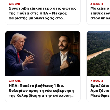
ΔΙΕΘΝΗ
ΔΙΕΘΝΗ
Συνετρίβη ελικόπτερο στις φωτιές
Μακελειό 
της Γιούτα στις ΗΠΑ – Νεκρός
επιθέσεω
χειριστής μπουλντόζας στο
στον υπολ
Όρεγκον
Αυστηροπο
τα όπλα
ΔΙΕΘΝΗ
ΔΙΕΘΝΗ
ΗΠΑ: Πακέτο βοήθειας 1 δισ.
Βραζιλία
δολαρίων προς τη νέα κυβέρνηση
Αμαζόνιο 
της Κολομβίας για την ενίσχυση
Μειώθηκε
της ασφάλειας