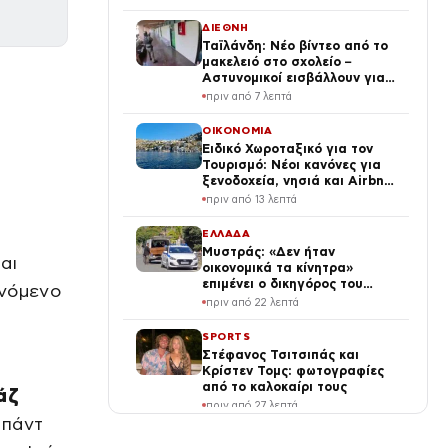
ΔΙΕΘΝΗ
Ταϊλάνδη: Νέο βίντεο από το
μακελειό στο σχολείο –
Αστυνομικοί εισβάλλουν για
να σώσουν τους μαθητές
πριν από 7 λεπτά
ΟΙΚΟΝΟΜΙΑ
Ειδικό Χωροταξικό για τον
Τουρισμό: Νέοι κανόνες για
ξενοδοχεία, νησιά και Airbnb
στις επενδύσεις
πριν από 13 λεπτά
ΕΛΛΑΔΑ
Μυστράς: «Δεν ήταν
αι
οικονομικά τα κίνητρα»
επιμένει ο δικηγόρος του
ενόμενο
55χρονου που έκρυψε τον
πριν από 22 λεπτά
νεκρό πατέρα του στον
καταψύκτη
SPORTS
Στέφανος Τσιτσιπάς και
Κρίστεν Τομς: φωτογραφίες
από το καλοκαίρι τους
άζ
πριν από 27 λεπτά
μπάντ
LIFE