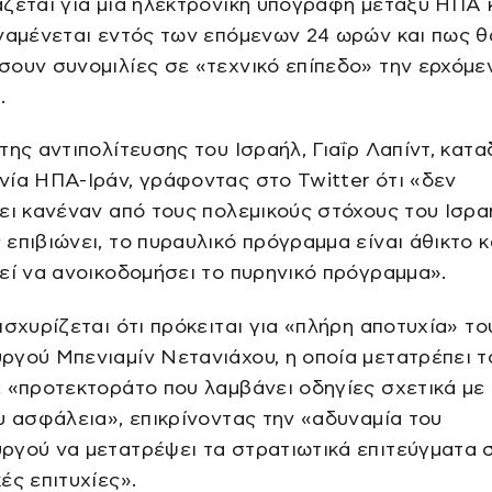
ζεται για μια ηλεκτρονική υπογραφή μεταξύ ΗΠΑ κ
ναμένεται εντός των επόμενων 24 ωρών και πως θ
ουν συνομιλίες σε «τεχνικό επίπεδο» την ερχόμε
.
της αντιπολίτευσης του Ισραήλ, Γιαΐρ Λαπίντ, κατα
ία ΗΠΑ-Ιράν, γράφοντας στο Twitter ότι «δεν
ει κανέναν από τους πολεμικούς στόχους του Ισρ
επιβιώνει, το πυραυλικό πρόγραμμα είναι άθικτο κ
εί να ανοικοδομήσει το πυρηνικό πρόγραμμα».
ισχυρίζεται ότι πρόκειται για «πλήρη αποτυχία» το
γού Μπενιαμίν Νετανιάχου, η οποία μετατρέπει τ
 «προτεκτοράτο που λαμβάνει οδηγίες σχετικά με
υ ασφάλεια», επικρίνοντας την «αδυναμία του
ργού να μετατρέψει τα στρατιωτικά επιτεύγματα 
ές επιτυχίες».