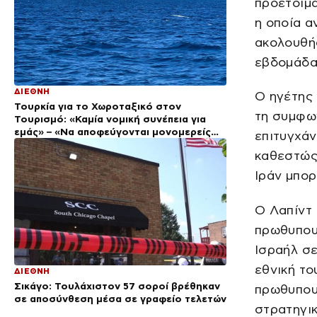
προετοιμά
η οποία α
ακολουθήσ
εβδομάδα
ΔΙΕΘΝΗ
Ο ηγέτης 
Τουρκία για το Χωροταξικό στον
τη συμφων
Τουρισμό: «Καμία νομική συνέπεια για
εμάς» – «Να αποφεύγονται μονομερείς
επιτυγχάν
ενέργειες στο Αιγαίο»
καθεστώς 
Ιράν μπορ
Ο Λαπίντ 
πρωθυπουρ
Ισραήλ σε
εθνική το
ΔΙΕΘΝΗ
Σικάγο: Τουλάχιστον 57 σοροί βρέθηκαν
πρωθυπου
σε αποσύνθεση μέσα σε γραφείο τελετών
στρατηγικ