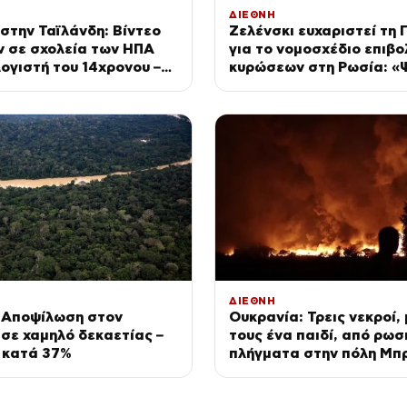
ΔΙΕΘΝΗ
στην Ταϊλάνδη: Βίντεο
Ζελένσκι ευχαριστεί τη 
ν σε σχολεία των ΗΠΑ
για το νομοσχέδιο επιβο
ογιστή του 14χρονου –
κυρώσεων στη Ρωσία: «
ιείται η νομοθεσία για
παντού για Patriot»
ΔΙΕΘΝΗ
: Αποψίλωση στον
Ουκρανία: Τρεις νεκροί,
σε χαμηλό δεκαετίας –
τους ένα παιδί, από ρωσ
 κατά 37%
πλήγματα στην πόλη Μπρ
Πάνω από δέκα ισχυρές 
στο Κίεβο