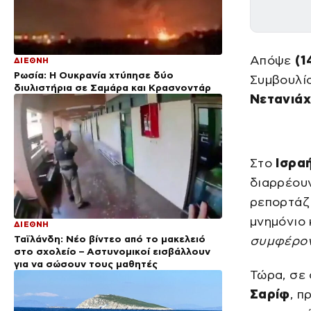
Απόψε
(1
ΔΙΕΘΝΗ
Ρωσία: Η Ουκρανία χτύπησε δύο
Συμβουλί
διυλιστήρια σε Σαμάρα και Κρασνοντάρ
Νετανιά
Στο
Ισρα
διαρρέουν
ρεπορτάζ
μνημόνιο
ΔΙΕΘΝΗ
Ταϊλάνδη: Νέο βίντεο από το μακελειό
συμφέρον
στο σχολείο – Αστυνομικοί εισβάλλουν
για να σώσουν τους μαθητές
Τώρα, σε
Σαρίφ
, π