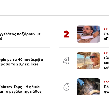
LIF
2
αγγελάτος ποζάρουν με
Στ
ιά
«Π
LIF
4
Έλ
φία με τα 40 πανάκριβα
κα
ασε τα 20,7 εκ. likes
κα
ΕΛ
6
ρίστεν Τομς – Η ηλικία
Πό
αι το μεγάλο της πάθος
φω