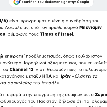
Προσθήκη του dedomeno.gr στην Google
4/6)
είναι προγραμματισμένη η συνεδρίαση του
ου Ασφαλείας, υπό τον πρωθυπουργό
Μπενιαμίν
χου
, σύμφωνα τους
Times of Israel
.
ήλ
επικρατεί προβληματισμός, όπως τουλάχιστον
 ανώτεροι Ισραηλινοί αξιωματούχοι, που επικαλείτ
 του
Channel 12
, γιατί θεωρούν πως το πολυαναμ
 κατανόησης μεταξύ
ΗΠΑ
και
Ιράν
«βλάπτει τα
τα ασφαλείας του Ισραήλ»
.
 ότι αφορά στην υπογραφή της συμφωνίας, ο
Σεμπ
ρωθυπουργός του Πακιστάν, δήλωσε ότι το Ισλαμα