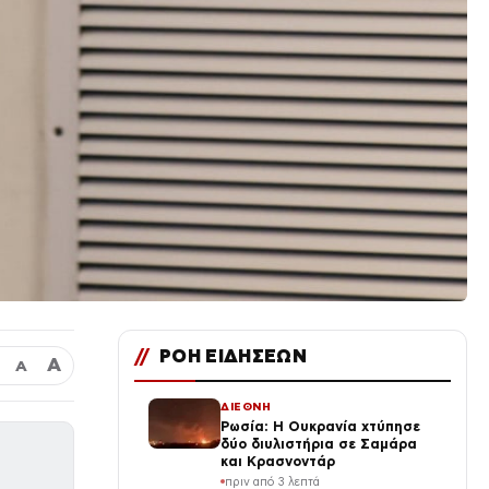
//
ΡΟΗ ΕΙΔΗΣΕΩΝ
Α
Α
ΔΙΕΘΝΗ
Ρωσία: Η Ουκρανία χτύπησε
δύο διυλιστήρια σε Σαμάρα
και Κρασνοντάρ
πριν από 3 λεπτά