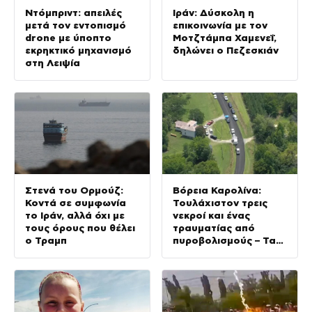
Ντόμπριντ: απειλές
Ιράν: Δύσκολη η
μετά τον εντοπισμό
επικοινωνία με τον
drone με ύποπτο
Μοτζτάμπα Χαμενεΐ,
εκρηκτικό μηχανισμό
δηλώνει ο Πεζεσκιάν
στη Λειψία
Στενά του Ορμούζ:
Βόρεια Καρολίνα:
Κοντά σε συμφωνία
Τουλάχιστον τρεις
το Ιράν, αλλά όχι με
νεκροί και ένας
τους όρους που θέλει
τραυματίας από
ο Τραμπ
πυροβολισμούς – Τα
θύματα ανήκαν στην
ίδια οικογένεια