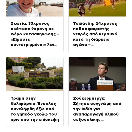
Σκωτία: 35χρονος
Ταϊλάνδη: 24χρονος
σκότωσε 9χρονη σε
ποδοσφαιριστής
χώρο κατασκήνωσης –
νεκρός από κεραυνό
«Είμαστε
κατά τη διάρκεια
συντετριμμένοι» λένε
αγώνα –
οι συγγενείς της
Τραυματίστηκαν
ακόμη 12 παίκτες
Τραμπ στην
Ζούκερμπεργκ:
Καλιφόρνια: Ένοπλος
Ζήτησε συγγνώμη από
συνελήφθη έξω από
την Ινδία για
το γήπεδο γκολφ του
αναπαραγωγή υλικού
πριν από την επίσκεψη
σεξουαλικής
κακοποίησης παιδιών
στις πλατφόρμες