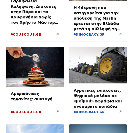
Γαρυφαλλιά
Καληφώνη: Διακοπές
Η 46χρονη που
στην Πάρο και τα
κατηγορείται για την
Κουφονήσια χωρίς
υπόθεση της Marfin
τον Χρήστο Μάστορα
έρχεται στην Ελλάδα
– Φωτογραφίες
μετά τη σύλληψή της
στο Λονδίνο
↗
↗
COUSCOUS.GR
DIMOCRACY.GR
Αγροτικές ενισχύσεις:
Αμερικάνικες
Ψηφιακό μπλόκο σε
τηγανίτες: συνταγή
«μαϊμού» χωράφια και
ανύπαρκτα κοπάδια
↗
↗
COUSCOUS.GR
DIMOCRACY.GR