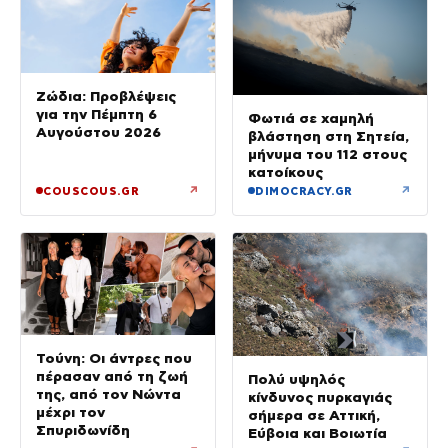
Ζώδια: Προβλέψεις
για την Πέμπτη 6
Φωτιά σε χαμηλή
Αυγούστου 2026
βλάστηση στη Σητεία,
μήνυμα του 112 στους
κατοίκους
↗
↗
COUSCOUS.GR
DIMOCRACY.GR
Τούνη: Οι άντρες που
πέρασαν από τη ζωή
Πολύ υψηλός
της, από τον Νώντα
κίνδυνος πυρκαγιάς
μέχρι τον
σήμερα σε Αττική,
Σπυριδωνίδη
Εύβοια και Βοιωτία