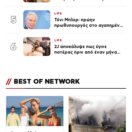
ένα μικρό παιδί πίσω που
χρειάζεται τη μάνα του»
LIFE
5
Τόνι Μπλερ: πρώην
πρωθυπουργός στο αγαπημένο
του Πόρτο Χέλι
LIFE
6
2J αποκάλυψε πως έγινε
πατέρας πριν από έναν μήνα
(Βίντεο)
//
BEST OF NETWORK