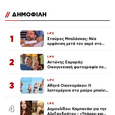
Meta
//
ΔΗΜΟΦΙΛΗ
LIFE
1
Σταύρος Μπαλάσκας: Νέα
εμφάνιση μετά τον χαμό στο
«Πρωινό» (Φωτογραφία)
LIFE
2
Αντώνης Σαμαράς:
Οικογενειακή φωτογραφία που
ανάρτησε ο γιος του λίγο πριν
από την επέτειο θανάτου της
LIFE
Λένας
3
Αθηνά Οικονομάκου: Η
λεπτομέρεια στο μαύρο μπικίνι
της που απογείωσε την
εμφάνισή της στη Μύκονο
LIFE
(φωτογραφίες)
4
Δημουλίδου: Καμπανάκι για την
Αλεξανδράτου – «Υπάρχει και