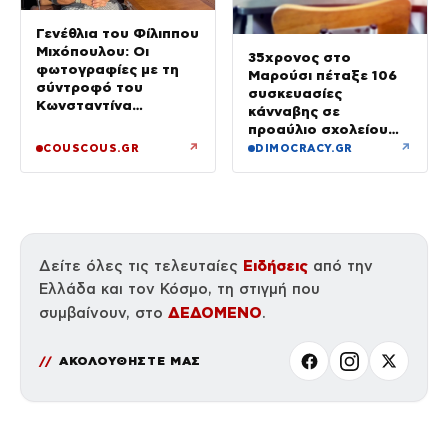
Γενέθλια του Φίλιππου
Μιχόπουλου: Οι
35χρονος στο
φωτογραφίες με τη
Μαρούσι πέταξε 106
σύντροφό του
συσκευασίες
Κωνσταντίνα
κάνναβης σε
Ευρυπίδου και το
προαύλιο σχολείου
δημόσιο «Σ’ αγαπώ»
και έφυγε μόλις είδε
↗
↗
COUSCOUS.GR
DIMOCRACY.GR
τη ΔΙ.ΑΣ.
Ειδήσεις
Δείτε όλες τις τελευταίες
από την
Ελλάδα και τον Κόσμο, τη στιγμή που
ΔΕΔΟΜΕΝΟ
συμβαίνουν, στο
.
ΑΚΟΛΟΥΘΗΣΤΕ ΜΑΣ