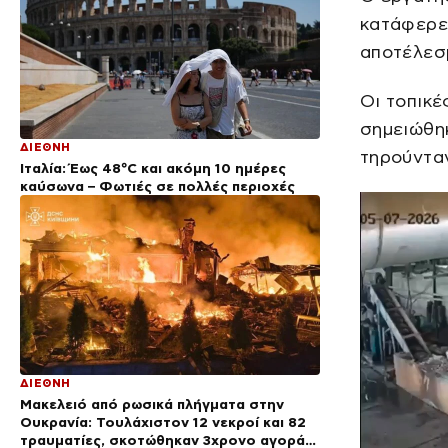
κατάφερε.
αποτέλεσμ
Οι τοπικέ
σημειώθη
ΔΙΕΘΝΗ
τηρούντα
Ιταλία: Έως 48°C και ακόμη 10 ημέρες
καύσωνα – Φωτιές σε πολλές περιοχές
ΔΙΕΘΝΗ
Μακελειό από ρωσικά πλήγματα στην
Ουκρανία: Τουλάχιστον 12 νεκροί και 82
τραυματίες, σκοτώθηκαν 3χρονο αγοράκι