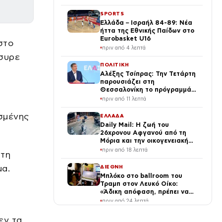
να αγνοήσουμε
SPORTS
Ελλάδα – Ισραήλ 84-89: Νέα
ήττα της Εθνικής Παίδων στο
Eurobasket U16
στο
πριν από 4 λεπτά
συρε
ΠΟΛΙΤΙΚΗ
Αλέξης Τσίπρας: Την Τετάρτη
παρουσιάζει στη
Θεσσαλονίκη το πρόγραμμά
του για την οικονομία
πριν από 11 λεπτά
σμένης
ΕΛΛΑΔΑ
Daily Mail: Η ζωή του
26χρονου Αφγανού από τη
Μόρια και την οικογενειακή
του ζωή στην απότομη
πριν από 18 λεπτά
στη
αλλαγή – «Ξαφνικά φερόταν
σαν εργένης»
μα.
ΔΙΕΘΝΗ
Μπλόκο στο ballroom του
Τραμπ στον Λευκό Οίκο:
«Άδικη απόφαση, πρέπει να
ανατραπεί» λέει ο Αμερικανός
πριν από 24 λεπτά
πρόεδρος
VIRAL
εν τα