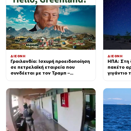
ΔΙΕΘΝΗ
ΔΙΕΘΝΗ
Γροιλανδία: Ισχυρή προειδοποίηση
ΗΠΑ: Στη 
σε πετρελαϊκή εταιρεία που
πακέτο αρ
συνδέεται με τον Τραμπ –
γιγάντιο 
Ετοιμάζεται για γεωτρήσεις χωρίς
αμερικανι
άδεια
σφαίρα