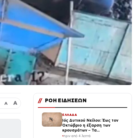
//
ΡΟΗ ΕΙΔΗΣΕΩΝ
Α
Α
ΕΛΛΑΔΑ
Ιός Δυτικού Νείλου: Έως τον
Οκτώβριο η έξαρση των
κρουσμάτων – Τα
συμπτώματα που δεν πρέπει
πριν από 4 λεπτά