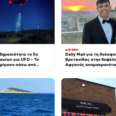
ΔΙΕΘΝΗ
δημοσιότητα το 5ο
Daily Mail για τη δολοφο
χείων για UFO – Το
Βρετανίδας στην Κυψέλη
τρίγωνο πάνω από
Αφγανός απομακρυνότα
κή βάση και η μεταλλική
Χριστιανισμό και συμπε
σαν ελεύθερος άνδρας»