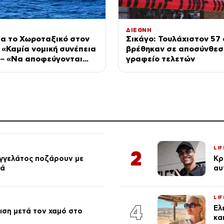
ΔΙΕΘΝΗ
ια το Χωροταξικό στον
Σικάγο: Τουλάχιστον 57
 «Καμία νομική συνέπεια
βρέθηκαν σε αποσύνθεσ
 – «Να αποφεύγονται
γραφείο τελετών
ς ενέργειες στο Αιγαίο»
LIF
2
αγγελάτος ποζάρουν με
Κρ
ιά
αυ
LIF
4
Έλ
ση μετά τον χαμό στο
κα