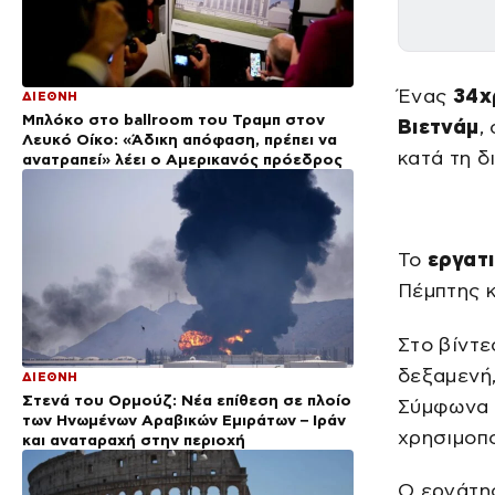
Ένας
34χ
ΔΙΕΘΝΗ
Μπλόκο στο ballroom του Τραμπ στον
Βιετνάμ
,
Λευκό Οίκο: «Άδικη απόφαση, πρέπει να
κατά τη δ
ανατραπεί» λέει ο Αμερικανός πρόεδρος
Το
εργατ
Πέμπτης 
Στο βίντε
δεξαμενή,
ΔΙΕΘΝΗ
Στενά του Ορμούζ: Νέα επίθεση σε πλοίο
Σύμφωνα 
των Ηνωμένων Αραβικών Εμιράτων – Ιράν
χρησιμοπο
και αναταραχή στην περιοχή
Ο εργάτη