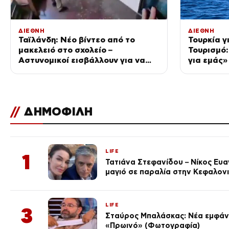
ΔΙΕΘΝΗ
ΔΙΕΘΝΗ
Ταϊλάνδη: Νέο βίντεο από το
Τουρκία γ
μακελειό στο σχολείο –
Τουρισμό:
Αστυνομικοί εισβάλλουν για να
για εμάς»
σώσουν τους μαθητές
μονομερεί
//
ΔΗΜΟΦΙΛΗ
LIFE
1
Τατιάνα Στεφανίδου – Νίκος Ευ
μαγιό σε παραλία στην Κεφαλον
LIFE
3
Σταύρος Μπαλάσκας: Νέα εμφάνι
«Πρωινό» (Φωτογραφία)