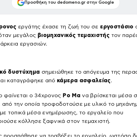
Προσθήκη του dedomeno.gr στην Google
ρονος
εργάτης έχασε τη ζωή του σε
εργοστάσιο
 όταν μεγάλος
βιομηχανικός τεμαχιστής
τον παρέ
ιάρκεια εργασιών.
ικό δυστύχημα
σημειώθηκε το απόγευμα της περα
και καταγράφηκε από
κάμερα ασφαλείας
.
ο φαίνεται ο 34χρονος
Ρο Μα
να βρίσκεται μέσα 
 από την οποία τροφοδοτούσε με υλικό το μηχάνη
με τοπικά μέσα ενημέρωσης, το εργαλείο που
ιούσε κόλλησε ξαφνικά στον τεμαχιστή.
ς προσπάθησε να τραβήξει το εργαλείο, ωστόσο δ