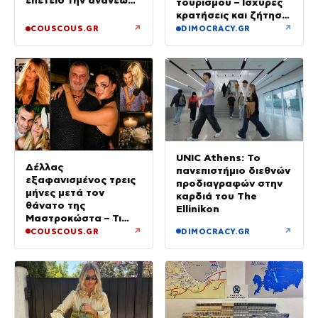
τουρισμού – Ισχυρές
των όρκων τους –
κρατήσεις και ζήτηση
«Είχε καταλήξει να
πέρα από το
↗
↗
COUSCOUS.GR
DIMOCRACY.GR
κλαίει»
καλοκαίρι
UNIC Athens: Το
Δέλλας
πανεπιστήμιο διεθνών
εξαφανισμένος τρεις
προδιαγραφών στην
μήνες μετά τον
καρδιά του The
θάνατο της
Ellinikon
Μαστροκώστα – Τι
ζήτησε από την κόρη
↗
↗
COUSCOUS.GR
DIMOCRACY.GR
του για το τρίμηνο
μνημόσυνο της Γωγώς