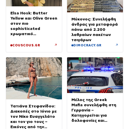
Elsa Hosk: Butter
Yellow και Olive Green
Μύκονος: Συνελήφθη
στον πιο
άνδρας για μεταφορά
sophisticated
πάνω από 2.200
χρωματικό
λαθραίων πακέτων
συνδυασμό με mix n’
τσιγάρων
match μοτίβα
↗
↗
COUSCOUS.GR
DIMOCRACY.GR
Μέλος της Greek
Mafia συνελήφθη στη
Τατιάνα Στεφανίδου:
Γερμανία –
Διακοπές στο Ιόνιο με
Κατηγορείται για
τον Νίκο Ευαγγελάτο
δολοφονίες και
και τον γιο τους –
συμβόλαια θανάτου
Εικόνες από την