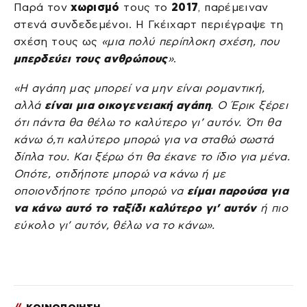
Παρά τον
χωρισμό
τους το
2017
, παρέμειναν
στενά συνδεδεμένοι. Η Γκέιχαρτ περιέγραψε τη
σχέση τους ως
«μια πολύ περίπλοκη σχέση, που
μπερδεύει τους ανθρώπους
»
.
«Η αγάπη μας μπορεί να μην είναι ρομαντική,
αλλά
είναι μια οικογενειακή αγάπη
. Ο Έρικ ξέρει
ότι πάντα θα θέλω το καλύτερο γι’ αυτόν. Ότι θα
κάνω ό,τι καλύτερο μπορώ για να σταθώ σωστά
δίπλα του. Και ξέρω ότι θα έκανε το ίδιο για μένα.
Οπότε, οτιδήποτε μπορώ να κάνω ή με
οποιονδήποτε τρόπο μπορώ να
είμαι παρούσα για
να κάνω αυτό το ταξίδι καλύτερο γι’ αυτόν
ή πιο
εύκολο γι’ αυτόν, θέλω να το κάνω».