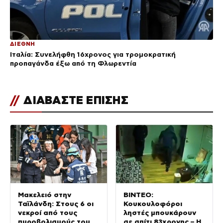
ΔΙΕΘΝΗ
Ιταλία: Συνελήφθη 16χρονος για τρομοκρατική
προπαγάνδα έξω από τη Φλωρεντία
//
ΔΙΑΒΑΣΤΕ ΕΠΙΣΗΣ
Μακελειό στην
ΒΙΝΤΕΟ:
Ταϊλάνδη: Στους 6 οι
Κουκουλοφόροι
νεκροί από τους
ληστές μπουκάρουν
πυροβολισμούς του
σε σπίτι 83χρονης – Η