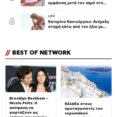
εμφάνιση μετά τον χαμό στο
«Πρωινό» (Φωτογραφία)
LIFE
6
Κατερίνα Καινούργιου: Ανέμελη
στιγμή κάτω από τον ήλιο με
τους followers της
(φωτογραφία)
//
BEST OF NETWORK
Brooklyn Beckham –
Nicola Peltz: Η
Ελλάδα στους
απόφαση να
πρωταγωνιστές του
γιορτάζουν ως
ευρωπαϊκού
επέτειο την ανανέωση