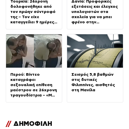
Τουρκία: 26χρονη
Δανία: Προφορικές
δολοφονήθηκε από
εξετάσεις και έλεγχος
τον πρώην σύντροφό
υπολογιστών στα
της – Τον είχε
σχολεία για να μπει
καταγγείλει 9 ημέρες
φρένο στην
πριν για απειλές
αντιγραφή με Τεχνητή
εναντίον της
Νοημοσύνη
Περού: Βίντεο
Σεισμός 5,8 βαθμών
καταγράφει
στις δυτικές
σεξουαλική επίθεση
Φιλιππίνες, αισθητός
μαέστρου σε 26χρονη
στη Μανίλα
τραγουδίστρια – «Μου
έλεγαν πως θα το
ξεπεράσω»
//
ΔΗΜΟΦΙΛΗ