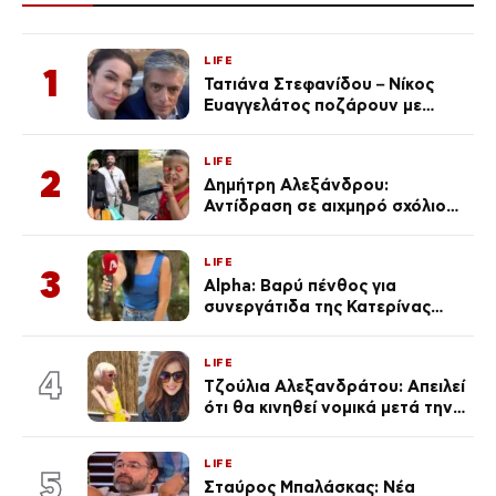
LIFE
1
Τατιάνα Στεφανίδου – Νίκος
Ευαγγελάτος ποζάρουν με
μαγιό σε παραλία στην
Κεφαλονιά
LIFE
2
Δημήτρη Αλεξάνδρου:
Αντίδραση σε αιχμηρό σχόλιο
για την Τούνη με αφορμή το
μεγάλωμα του Πάρη
LIFE
3
Alpha: Βαρύ πένθος για
συνεργάτιδα της Κατερίνας
Καινούργιου – «Κουράστηκες
πολύ… Απόψε είσαι στα χέρια
LIFE
του Θεού»
4
Τζούλια Αλεξανδράτου: Απειλεί
ότι θα κινηθεί νομικά μετά την
ανάρτηση της Δημουλίδου
LIFE
5
Σταύρος Μπαλάσκας: Νέα