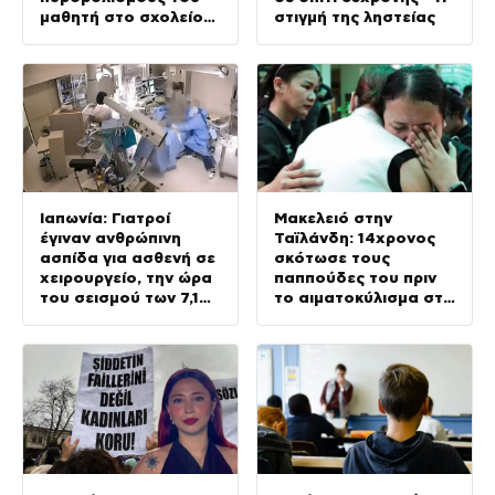
μαθητή στο σχολείο
στιγμή της ληστείας
του
Ιαπωνία: Γιατροί
Μακελειό στην
έγιναν ανθρώπινη
Ταϊλάνδη: 14χρονος
ασπίδα για ασθενή σε
σκότωσε τους
χειρουργείο, την ώρα
παππούδες του πριν
του σεισμού των 7,1
το αιματοκύλισμα στο
Ρίχτερ
σχολείο