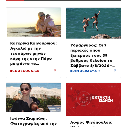
Κατερίνα Καινούργιου:
Υδράργυρος: Οι 7
Αγκαλιά με την
περιοχές όπου
τεσσάρων μηνών
ξεπέρασε τους 39
κόρη της στην Πάρο
βαθμούς Κελσίου το
με φόντο το
Σάββατο 8/8/2026 –
ηλιοβασίλεμα
Πού θα δούμε 40άρια
↗
↗
COUSCOUS.GR
DIMOCRACY.GR
την Κυριακή
Ιωάννα Σιαμπάνη:
Λόφος Φινόπουλου:
Φωτογραφίες από την