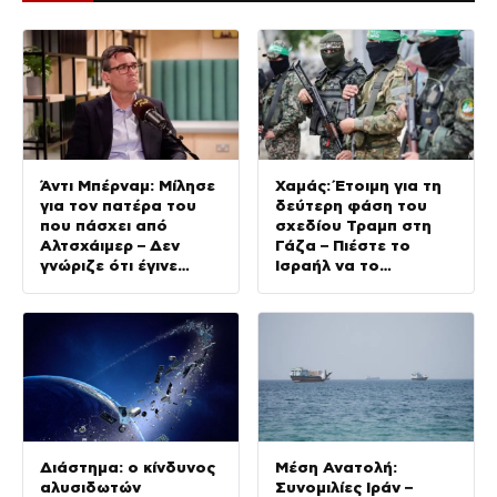
Άντι Μπέρναμ: Μίλησε
Χαμάς: Έτοιμη για τη
για τον πατέρα του
δεύτερη φάση του
που πάσχει από
σχεδίου Τραμπ στη
Αλτσχάιμερ – Δεν
Γάζα – Πιέστε το
γνώριζε ότι έγινε
Ισραήλ να το
Πρωθυπουργός
εφαρμόσει
Διάστημα: ο κίνδυνος
Μέση Ανατολή:
αλυσιδωτών
Συνομιλίες Ιράν –