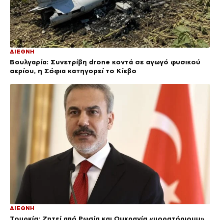
ΔΙΕΘΝΗ
Βουλγαρία: Συνετρίβη drone κοντά σε αγωγό φυσικού
αερίου, η Σόφια κατηγορεί το Κίεβο
ΔΙΕΘΝΗ
Τουρκία: Ζητεί από Ρωσία και Ουκρανία «μορατόριουμ»