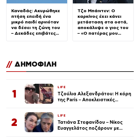
Καναδάς: Ακυρώθηκε
Τζο Μπάιντεν: Ο
πτήση επειδή ένα
καρκίνος έχει κάνει
μικρό παιδί αρνιόταν
μετάσταση στα οστά,
να δέσει τη ζώνη του
αποκάλυψε ο γιος του
– Δεκάδες επιβάτες
– «Ο πατέρας μου
αποκλείστηκαν στο
πονάει»
αεροδρόμιο
//
ΔΗΜΟΦΙΛΗ
LIFE
1
Τζούλια Αλεξανδράτου: Η κόρη
της Paris – Αποκλειστικές
φωτογραφίες
LIFE
2
Τατιάνα Στεφανίδου – Νίκος
Ευαγγελάτος ποζάρουν με
μαγιό σε παραλία στην