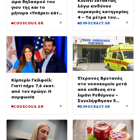
Κλείνει εκτάκτως
ώρα θηλασμού του
λόγω κινδύνου
γιου της και το
πυρκαγιάς κατηγορίας
μήνυμα «Υπάρχει κάτι
4 – Τα μέτρα του
μαγικό σε αυτές τις
Δήμου Αθηναίων
↗
↗
COUSCOUS.GR
DIMOCRACY.GR
αργές μέρες»
51χρονος Βρετανός
Κίμπερλι Γκίλφοϊλ:
στο νοσοκομείο μετά
Γιατί πήρε 7,6 εκατ.
από επίθεση στο
από τον πρώην; Η
λιμάνι Ρεθύμνου –
συμφωνία
Συνελήφθησαν 5
άτομα
↗
↗
COUSCOUS.GR
DIMOCRACY.GR