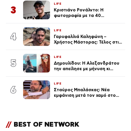
Κεφαλονιά
LIFE
3
Κριστιάνο Ρονάλντο: Η
φωτογραφία με τα 40
πανάκριβα αυτοκίνητα στο
γκαράζ του ξεπέρασε τα 20,7
LIFE
εκ. likes
4
Γαρυφαλλιά Καληφώνη –
Χρήστος Μάστορας: Τέλος στις
φήμες χωρισμού, όλη η αλήθεια
για τη σχέση τους
LIFE
5
Δημουλίδου: Η Αλεξανδράτου
την απείλησε με μήνυση κι
εκείνη απαντά – «Δεν σε
αναγνώρισα, όταν κατάλαβα
LIFE
ποια είσαι σοκαρίστικα»
6
Σταύρος Μπαλάσκας: Νέα
εμφάνιση μετά τον χαμό στο
«Πρωινό» (Φωτογραφία)
//
BEST OF NETWORK