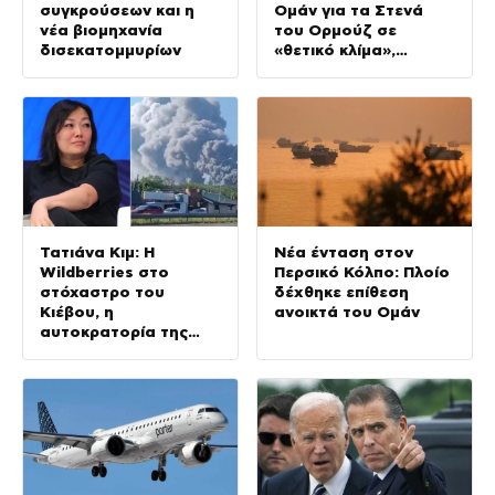
συγκρούσεων και η
Ομάν για τα Στενά
νέα βιομηχανία
του Ορμούζ σε
δισεκατομμυρίων
«θετικό κλίμα»,
προειδοποιεί τις ΗΠΑ
η Τεχεράνη
Τατιάνα Κιμ: Η
Νέα ένταση στον
Wildberries στο
Περσικό Κόλπο: Πλοίο
στόχαστρο του
δέχθηκε επίθεση
Κιέβου, η
ανοικτά του Ομάν
αυτοκρατορία της
πλουσιότερης
γυναίκας της Ρωσίας
γίνεται στάχτη