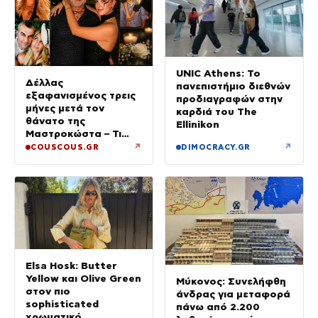
UNIC Athens: Το
Δέλλας
πανεπιστήμιο διεθνών
εξαφανισμένος τρεις
προδιαγραφών στην
μήνες μετά τον
καρδιά του The
θάνατο της
Ellinikon
Μαστροκώστα – Τι
ζήτησε από την κόρη
↗
↗
COUSCOUS.GR
DIMOCRACY.GR
του για το τρίμηνο
μνημόσυνο της Γωγώς
Elsa Hosk: Butter
Yellow και Olive Green
Μύκονος: Συνελήφθη
στον πιο
άνδρας για μεταφορά
sophisticated
πάνω από 2.200
χρωματικό