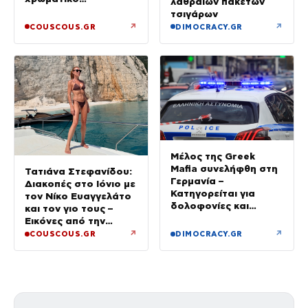
λαθραίων πακέτων
συνδυασμό με mix n’
τσιγάρων
match μοτίβα
↗
↗
COUSCOUS.GR
DIMOCRACY.GR
Μέλος της Greek
Mafia συνελήφθη στη
Τατιάνα Στεφανίδου:
Γερμανία –
Διακοπές στο Ιόνιο με
Κατηγορείται για
τον Νίκο Ευαγγελάτο
δολοφονίες και
και τον γιο τους –
συμβόλαια θανάτου
Εικόνες από την
Κεφαλονιά
↗
↗
COUSCOUS.GR
DIMOCRACY.GR