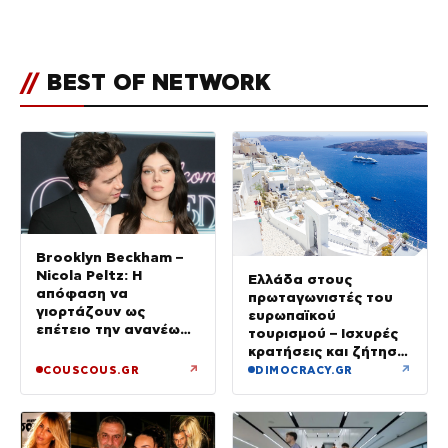
τους followers της
(φωτογραφία)
//
BEST OF NETWORK
Brooklyn Beckham –
Nicola Peltz: Η
Ελλάδα στους
απόφαση να
πρωταγωνιστές του
γιορτάζουν ως
ευρωπαϊκού
επέτειο την ανανέωση
τουρισμού – Ισχυρές
των όρκων τους –
κρατήσεις και ζήτηση
«Είχε καταλήξει να
πέρα από το
↗
↗
COUSCOUS.GR
DIMOCRACY.GR
κλαίει»
καλοκαίρι