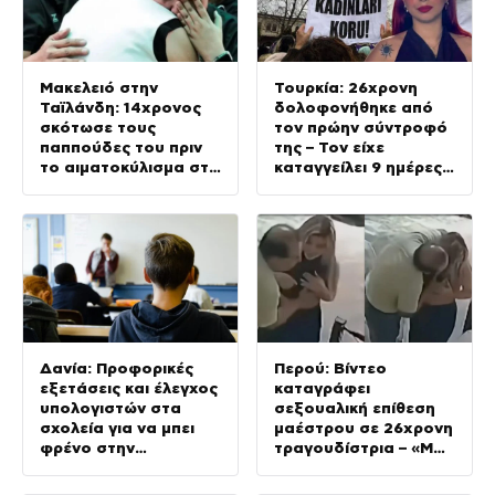
Μακελειό στην
Τουρκία: 26χρονη
Ταϊλάνδη: 14χρονος
δολοφονήθηκε από
σκότωσε τους
τον πρώην σύντροφό
παππούδες του πριν
της – Τον είχε
το αιματοκύλισμα στο
καταγγείλει 9 ημέρες
σχολείο
πριν για απειλές
εναντίον της
Δανία: Προφορικές
Περού: Βίντεο
εξετάσεις και έλεγχος
καταγράφει
υπολογιστών στα
σεξουαλική επίθεση
σχολεία για να μπει
μαέστρου σε 26χρονη
φρένο στην
τραγουδίστρια – «Μου
αντιγραφή με Τεχνητή
έλεγαν πως θα το
Νοημοσύνη
ξεπεράσω»