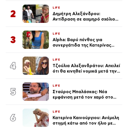
Κεφαλονιά
LIFE
2
Δημήτρη Αλεξάνδρου:
Αντίδραση σε αιχμηρό σχόλιο
για την Τούνη με αφορμή το
μεγάλωμα του Πάρη
LIFE
3
Alpha: Βαρύ πένθος για
συνεργάτιδα της Κατερίνας
Καινούργιου – «Κουράστηκες
πολύ… Απόψε είσαι στα χέρια
LIFE
του Θεού»
4
Τζούλια Αλεξανδράτου: Απειλεί
ότι θα κινηθεί νομικά μετά την
ανάρτηση της Δημουλίδου
LIFE
5
Σταύρος Μπαλάσκας: Νέα
εμφάνιση μετά τον χαμό στο
«Πρωινό» (Φωτογραφία)
LIFE
6
Κατερίνα Καινούργιου: Ανέμελη
στιγμή κάτω από τον ήλιο με