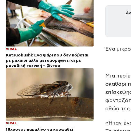
Αν
Ένα μικρο
VIRAL
Katsuobushi: Ένα ψάρι που δεν κόβεται
με μαχαίρι αλλά μεταμορφώνεται με
μοναδική τεχνική – βίντεο
Μια περίε
σκαθάρι π
επίσκεψης
φανταζότα
αθώα της 
«Ήταν ένα
VIRAL
18χρονος παραλίγο να κουφαθεί
Το σήκωσα