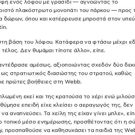
υφή ενός λόφου με γρασίδι — αγνοώντας το
ριστό πλακόστρωτο μονοπάτι του πάρκου — προς 
α δώρων, όπου και κατέρρευσε μπροστά στον υπεύ
in.
στη βάση του λόφου. Κατάφερα να φτάσω μέχρι ε
 τέλος. Δεν θυμάμαι τίποτε άλλο», είπε.
 αντέδρασε αμέσως, αξιοποιώντας σχεδόν δύο δεκ
 ως στρατιωτικός διασώστης του στρατού, καθώς
ε πρώτες βοήθειες στη Webb.
λωμένη εκεί και της κρατούσα το χέρι ενώ μιλούσ
ποθύμησε επειδή είχε κλείσει ο αεραγωγός της, δεν
να αναπνεύσει. Τα χείλη της είχαν γίνει μπλε», είπ
ο τοπικό μέσο ενημέρωσης, προσθέτοντας ότι η σ
ry, προσπαθούσε να καθησυχάσει τα παιδιά της We