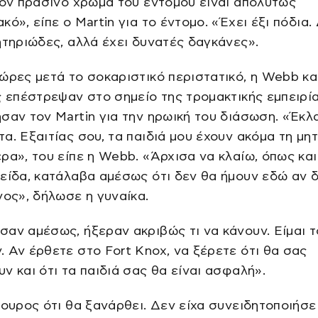
ζον πράσινο χρώμα του εντόμου είναι απολύτως
κό», είπε ο Martin για το έντομο. «Έχει έξι πόδια.
ητηριώδες, αλλά έχει δυνατές δαγκάνες».
ώρες μετά το σοκαριστικό περιστατικό, η Webb κα
ς επέστρεψαν στο σημείο της τρομακτικής εμπειρί
σαν τον Martin για την ηρωική του διάσωση. «Έκλ
α. Εξαιτίας σου, τα παιδιά μου έχουν ακόμα τη μη
ρα», του είπε η Webb. «Άρχισα να κλαίω, όπως και
είδα, κατάλαβα αμέσως ότι δεν θα ήμουν εδώ αν 
νος», δήλωσε η γυναίκα.
αν αμέσως, ήξεραν ακριβώς τι να κάνουν. Είμαι 
 Αν έρθετε στο Fort Knox, να ξέρετε ότι θα σας
ν και ότι τα παιδιά σας θα είναι ασφαλή».
γουρος ότι θα ξανάρθει. Δεν είχα συνειδητοποιήσει