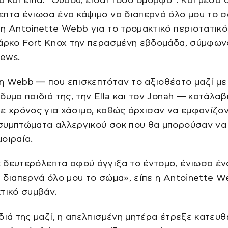
πτα ένιωσα ένα κάψιμο να διαπερνά όλο μου το σ
η Antoinette Webb για το τρομακτικό περιστατικό
πάρκο Fort Knox την περασμένη εβδομάδα, σύμφων
ews.
η Webb — που επισκεπτόταν το αξιοθέατο μαζί με
δυμα παιδιά της, την Ella και τον Jonah — κατάλαβ
ε χρόνος για χάσιμο, καθώς άρχισαν να εμφανίζον
συμπτώματα αλλεργικού σοκ που θα μπορούσαν να
οιραία.
 δευτερόλεπτα αφού άγγιξα το έντομο, ένιωσα έν
 διαπερνά όλο μου το σώμα», είπε η Antoinette W
τικό συμβάν.
διά της μαζί, η απελπισμένη μητέρα έτρεξε κατευθ