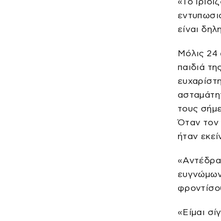
«Το ιριδί
εντυπωσια
είναι δηλ
Μόλις 24 
παιδιά τη
ευχαρίστη
ασταμάτητ
τους σήμε
Όταν τον 
ήταν εκεί
«Αντέδρασ
ευγνώμων.
φροντίσου
«Είμαι σί