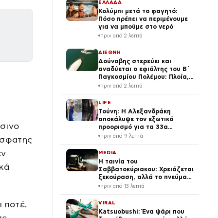
ΕΛΛΑΔΑ
Κολύμπι μετά το φαγητό:
Πόσο πρέπει να περιμένουμε
για να μπούμε στο νερό
πριν από 2 λεπτά
ΔΙΕΘΝΗ
Δούναβης στερεύει και
αναδύεται ο εφιάλτης του Β΄
Παγκοσμίου Πολέμου: Πλοία,
στρατιωτική μοτοσικλέτα και
πριν από 2 λεπτά
βόμβα 700 κιλών
LIFE
Τούνη: Η Αλεξανδράκη
αποκάλυψε τον εξωτικό
άσινο
προορισμό για τα 33α
γενέθλιά της – Της ευχήθηκε
πριν από 9 λεπτά
όσφατης
πρώτη
εν
MEDIA
Η ταινία του
κά
Σαββατοκύριακου: Χρειάζεται
ξεκούραση, αλλά το πνεύμα
που την καταδιώκει δεν θα
πριν από 13 λεπτά
την αφήσει ήσυχη μέχρι να
πάρει αυτό που θέλει
 ποτέ.
VIRAL
Katsuobushi: Ένα ψάρι που
σε