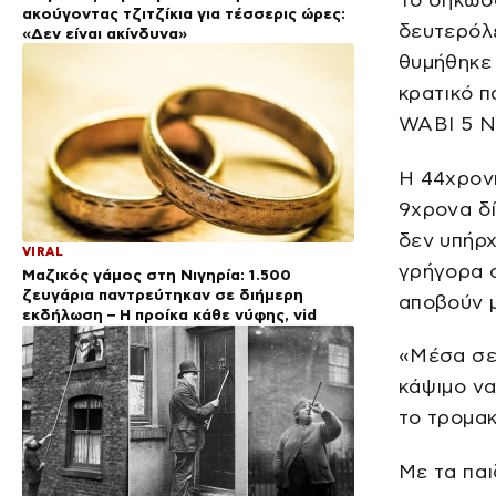
ακούγοντας τζιτζίκια για τέσσερις ώρες:
δευτερόλε
«Δεν είναι ακίνδυνα»
θυμήθηκε 
κρατικό 
WABI 5 N
Η 44χρον
9χρονα δί
δεν υπήρχ
VIRAL
γρήγορα 
Μαζικός γάμος στη Νιγηρία: 1.500
ζευγάρια παντρεύτηκαν σε διήμερη
αποβούν μ
εκδήλωση – Η προίκα κάθε νύφης, vid
«Μέσα σε
κάψιμο να
το τρομακ
Με τα παι