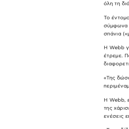
όλη τη δι
Το έντομο
σύμφωνα 
σπάνια («
Η Webb γέ
έτρεμε. Π
διαφορετι
«Της δώσα
περιμέναμ
Η Webb, ε
της χάρισ
ενέσεις ε