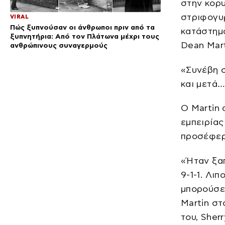
στην κορ
στριφογυ
VIRAL
Πώς ξυπνούσαν οι άνθρωποι πριν από τα
κατάστημ
ξυπνητήρια: Από τον Πλάτωνα μέχρι τους
Dean Mart
ανθρώπινους συναγερμούς
«Συνέβη 
και μετά…
Ο Martin
εμπειρίας
προσέφερ
«Ήταν ξαπ
9-1-1. Λι
μπορούσε 
Martin στ
του, Sher