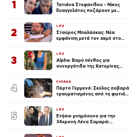
1
Τατιάνα Στεφανίδου – Νίκος
Ευαγγελάτος ποζάρουν με
μαγιό σε παραλία στην
Κεφαλονιά
LIFE
2
Σταύρος Μπαλάσκας: Νέα
εμφάνιση μετά τον χαμό στο
«Πρωινό» (Φωτογραφία)
LIFE
3
Alpha: Βαρύ πένθος για
συνεργάτιδα της Κατερίνας
Καινούργιου – «Κουράστηκες
πολύ… Απόψε είσαι στα χέρια
ΕΛΛΑΔΑ
του Θεού»
4
Πόρτο Γερμενό: Σκύλος σοβαρά
τραυματισμένος από τη φωτιά
επέστρεψε στο σπίτι που τον
φρόντιζαν
LIFE
5
Ετήσιο μνημόσυνο για την
34χρονη Λένα Σαμαρά:
Συγκινημένοι ο Αντώνης
Σαμαράς και η σύζυγός του