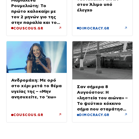
στον Άλιμο υπό
Ρουμελιώτη: Το
έλεγχο
πρώτο καλοκαίρι με
τον 2 μηνών γιο της
στην παραλία και το
τρυφερό βίντεο
↗
↗
COUSCOUS.GR
DIMOCRACY.GR
Ανδρομάχη: Με ορό
στο χέρι μετά το θέμα
Σαν σήμερα 8
υγείας της – «Μην
Αυγούστου: Η
ανησυχείτε, το ‘χω»
«ληστεία του αιώνα» –
Το ψεύτικο κόκκινο
σήμα που σταμάτησε
τρένο με 2,6 εκατ.
↗
↗
COUSCOUS.GR
DIMOCRACY.GR
λίρες