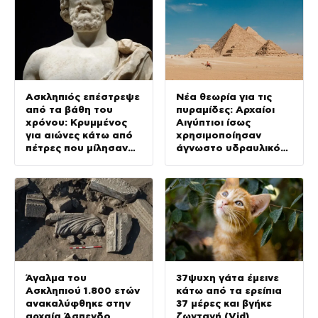
Ασκληπιός επέστρεψε
Νέα θεωρία για τις
από τα βάθη του
πυραμίδες: Αρχαίοι
χρόνου: Κρυμμένος
Αιγύπτιοι ίσως
για αιώνες κάτω από
χρησιμοποίησαν
πέτρες που μίλησαν
άγνωστο υδραυλικό
και πάλι (Vid)
σύστημα 4.500 ετών
Άγαλμα του
37ψυχη γάτα έμεινε
Ασκληπιού 1.800 ετών
κάτω από τα ερείπια
ανακαλύφθηκε στην
37 μέρες και βγήκε
αρχαία Άσπενδο
ζωντανή (Vid)