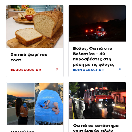
Βόλος: Φωτιά στο
Βελεστίνο – 40
Σπιτικό ψωμί του
πυροσβέστες στη
τοστ
μάχη με τις φλόγες
↗
↗
COUSCOUS.GR
DIMOCRACY.GR
Φωτιά σε κατάστημα
ναυτιλιακών ειδών
Μαριαλένα