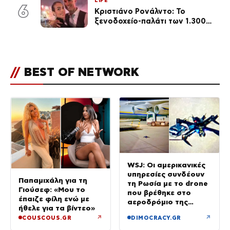
LIFE
6
Κριστιάνο Ρονάλντο: Το
ξενοδοχείο-παλάτι των 1.300
ευρώ τη βραδιά που θα γίνει η
δεξίωση του γάμου
(φωτογραφίες)
//
BEST OF NETWORK
WSJ: Οι αμερικανικές
υπηρεσίες συνδέουν
Παπαμιχάλη για τη
τη Ρωσία με το drone
Γιούσεφ: «Μου το
που βρέθηκε στο
έπαιζε φίλη ενώ με
αεροδρόμιο της
ήθελε για τα βίντεο»
Λειψίας
↗
↗
COUSCOUS.GR
DIMOCRACY.GR