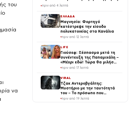
ής του
πριν από 4 λεπτά
ίο
ΕΛΛΑΔΑ
Μαγνησία: Φορτηγό
κατέστρεψε την είσοδο
ημασία
πολυκατοικίας στα Κανάλια
πριν από 12 λεπτά
LIFE
Γιούσεφ: Ξέσπασμα μετά τη
συνέντευξη της Παπαμιχάλη –
«Μέχρι εδώ! Τώρα θα μιλήσω»
(Βίντεο)
πριν από 17 λεπτά
VIRAL
αι
Τζακ Αντεροβγάλτης:
Μυστήριο με την ταυτότητά
ιρία να
του – Το πρόσωπο που
κατηγόρησαν και τελικά έγινε
α
πριν από 19 λεπτά
λάθος
ΔΙΕΘΝΗ
Βόρεια Κορέα: Κρατικά ΜΜΕ
προτείνουν σούπα με κρέας
σκύλου για την αντιμετώπιση
του καύσωνα – Κιμ Γιονγκ Ουν
πριν από 21 λεπτά
ιδρώνει για τον λαό