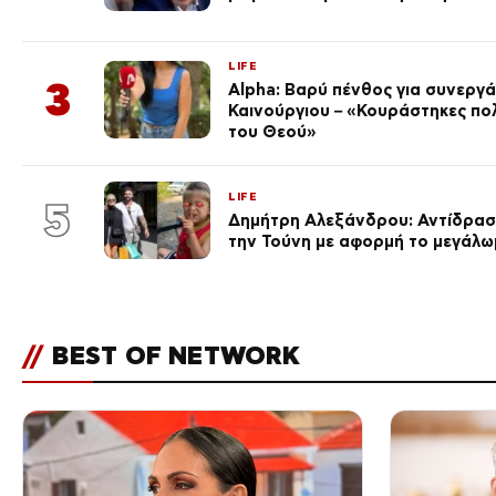
LIFE
3
Alpha: Βαρύ πένθος για συνεργά
Καινούργιου – «Κουράστηκες πο
του Θεού»
LIFE
5
Δημήτρη Αλεξάνδρου: Αντίδραση
την Τούνη με αφορμή το μεγάλω
//
BEST OF NETWORK