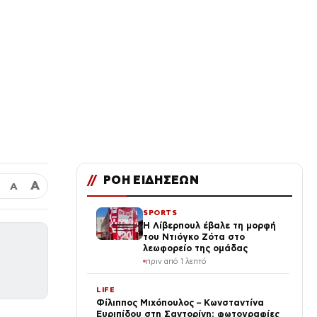
//
ΡΟΗ ΕΙΔΗΣΕΩΝ
Α
Α
SPORTS
Η Λίβερπουλ έβαλε τη μορφή
του Ντιόγκο Ζότα στο
λεωφορείο της ομάδας
πριν από 1 λεπτό
LIFE
Φίλιππος Μιχόπουλος – Κωνσταντίνα
Ευριπίδου στη Σαντορίνη: φωτογραφίες