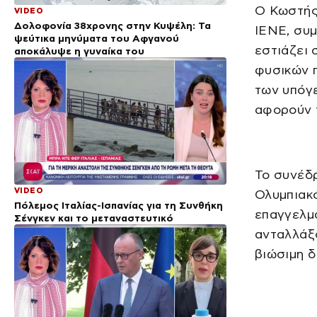
Ο Κωστής
VIDEO
Δολοφονία 38χρονης στην Κυψέλη: Τα
IENE, συμ
ψεύτικα μηνύματα του Αφγανού
εστιάζει 
αποκάλυψε η γυναίκα του
φυσικών π
των υπόγ
αφορούν τ
Το συνέδ
VIDEO
Ολυμπιακ
Πόλεμος Ιταλίας-Ισπανίας για τη Συνθήκη
επαγγελμα
Σένγκεν και το μεταναστευτικό
ανταλλάξο
βιώσιμη δ