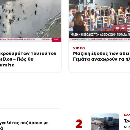
VIDEO
κρουσμάτων του ιού του
Μαζική έξοδος των αδει
είλου – Πώς θα
Γεμάτα αναχωρούν τα π
υτείτε
ΕΛ
2
Τρ
αγγελάτος ποζάρουν με
στ
ιά