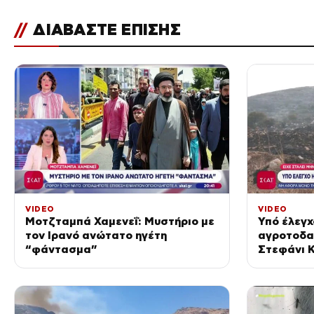
//
ΔΙΑΒΑΣΤΕ ΕΠΙΣΗΣ
VIDEO
VIDEO
Μοτζταμπά Χαμενεΐ: Μυστήριο με
Υπό έλεγχ
τον Ιρανό ανώτατο ηγέτη
αγροτοδα
“φάντασμα”
Στεφάνι Κ