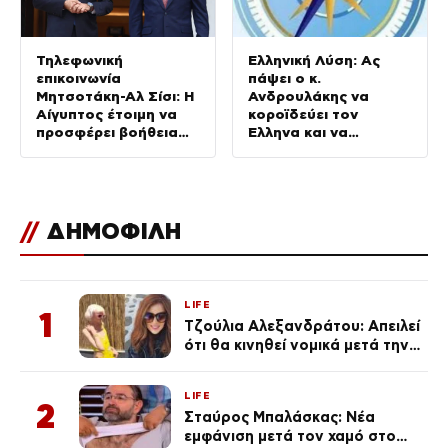
Τηλεφωνική
Ελληνική Λύση: Ας
επικοινωνία
πάψει ο κ.
Μητσοτάκη-Αλ Σίσι: Η
Ανδρουλάκης να
Αίγυπτος έτοιμη να
κοροϊδεύει τον
προσφέρει βοήθεια
Έλληνα και να
για τις πυρκαγιές
προκαλεί
//
ΔΗΜΟΦΙΛΗ
LIFE
1
Τζούλια Αλεξανδράτου: Απειλεί
ότι θα κινηθεί νομικά μετά την
ανάρτηση της Δημουλίδου
LIFE
2
Σταύρος Μπαλάσκας: Νέα
εμφάνιση μετά τον χαμό στο