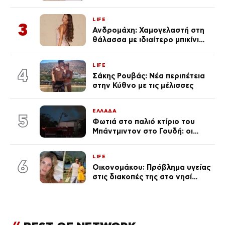
«Πρωινό» (Φωτογραφία)
LIFE
3
Ανδρομάχη: Χαμογελαστή στη
θάλασσα με ιδιαίτερο μπικίνι
μετά τον χωρισμό της
(φωτογραφία)
LIFE
4
Σάκης Ρουβάς: Νέα περιπέτεια
στην Κύθνο με τις μέλισσες
ΕΛΛΑΔΑ
5
Φωτιά στο παλιό κτίριο του
Μπάντμιντον στο Γουδή: οι
δικηγόροι των κατηγορουμένων
λένε «Η δικογραφία περιέχει
LIFE
πλήθος ελλείψεων και σοβαρών
6
Οικονομάκου: Πρόβλημα υγείας
κενών»
στις διακοπές της στο νησί
Μπόρα Μπόρα – «Έσκασε όλη η
κούραση του χειμώνα»