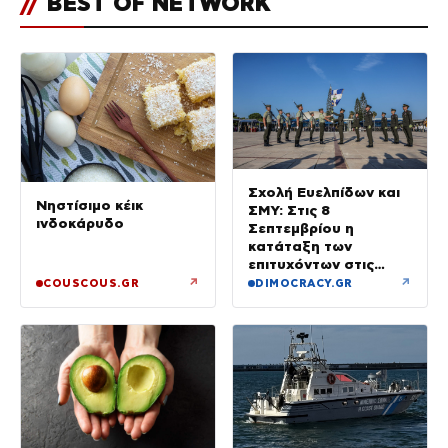
//
BEST OF NETWORK
Σχολή Ευελπίδων και
Νηστίσιμο κέικ
ΣΜΥ: Στις 8
ινδοκάρυδο
Σεπτεμβρίου η
κατάταξη των
επιτυχόντων στις
Στρατιωτικές Σχολές
↗
↗
COUSCOUS.GR
DIMOCRACY.GR