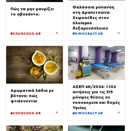
Θαλάσσια ρύπανση
Πώς να μην μαυρίζει
στη Δραπετσώνα:
το αβοκάντο;
Χειροπέδες στον
πλοίαρχο
δεξαμενόπλοιου
↗
↗
COUSCOUS.GR
DIMOCRACY.GR
ΑΣΕΠ 6Κ/2026: 1.102
Αρωματικά λάδια με
αιτήσεις για τις 315
βότανα: πώς
μόνιμες θέσεις σε
φτιάχνονται
νοσοκομεία και δομές
Υγείας
↗
↗
COUSCOUS.GR
DIMOCRACY.GR