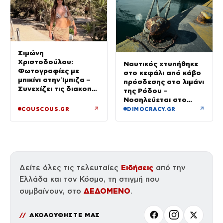
Σιμώνη
Χριστοδούλου:
Ναυτικός χτυπήθηκε
Φωτογραφίες με
στο κεφάλι από κάβο
μπικίνι στην Ίμπιζα –
πρόσδεσης στο λιμάνι
Συνεχίζει τις διακοπές
της Ρόδου –
της με τον σύζυγό
Νοσηλεύεται στο
της, Αντρέα Γεωργίου
νοσοκομείο
↗
↗
COUSCOUS.GR
DIMOCRACY.GR
Ειδήσεις
Δείτε όλες τις τελευταίες
από την
Ελλάδα και τον Κόσμο, τη στιγμή που
ΔΕΔΟΜΕΝΟ
συμβαίνουν, στο
.
ΑΚΟΛΟΥΘΗΣΤΕ ΜΑΣ