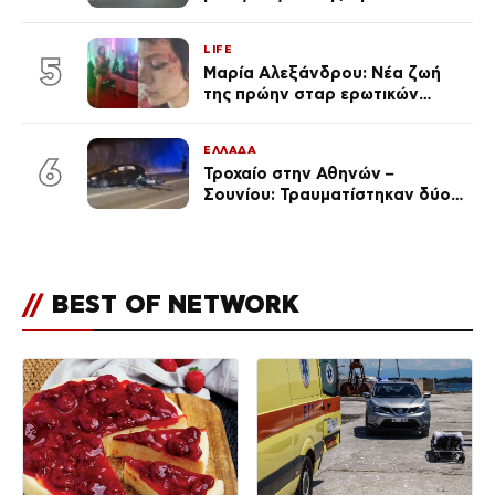
Code» σε 6 περιοχές για
κίνδυνο πυρκαγιάς
LIFE
5
Μαρία Αλεξάνδρου: Νέα ζωή
της πρώην σταρ ερωτικών
ταινιών, μητέρα ενός παιδιού με
σύντροφο επιχειρηματία
ΕΛΛΑΔΑ
(Φωτογραφίες)
6
Τροχαίο στην Αθηνών –
Σουνίου: Τραυματίστηκαν δύο
αστυνομικοί
//
BEST OF NETWORK