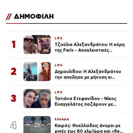
//
ΔΗΜΟΦΙΛΗ
LIFE
1
Τζούλια Αλεξανδράτου: Η κόρη
της Paris – Αποκλειστικές
φωτογραφίες
LIFE
2
Δημουλίδου: Η Αλεξανδράτου
την απείλησε με μήνυση κι
εκείνη απαντά – «Δεν σε
αναγνώρισα, όταν κατάλαβα
LIFE
ποια είσαι σοκαρίστικα»
3
Τατιάνα Στεφανίδου – Νίκος
Ευαγγελάτος ποζάρουν με
μαγιό σε παραλία στην
Κεφαλονιά
ΕΛΛΑΔΑ
4
Καιρός: Θυελλώδεις άνεμοι με
ριπές έως 80 χλμ/ώρα και «Red