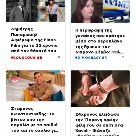
Δημήτρης
Η περιγραφή της
Παπαμιχαήλ:
γυναίκας που κράτησε
Αφιέρωμα της Finos
μέσα στο αεροπλάνο
Film για τα 22 χρόνια
της Ryanair τον
από τον θάνατό του
61χρονο Σέρβο: «Όλα
έγιναν σε κλάσματα
↗
↗
COUSCOUS.GR
DIMOCRACY.GR
δευτερολέπτου»
Στέφανος
Κωνσταντινίδης: Το
24χρονος κλείδωσε
βίντεο από την
την 17χρονη πρώην
παραλία με τα παιδιά
φίλη του σε σπίτι στα
του και το σχόλιο για
Χανιά – Φώναζε
την ηλικία του