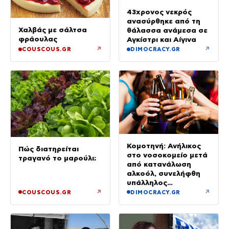
43χρονος νεκρός
ανασύρθηκε από τη
Χαλβάς με σάλτσα
θάλασσα ανάμεσα σε
φράουλας
Αγκίστρι και Αίγινα
↗
↗
COUSCOUS.GR
DIMOCRACY.GR
Κομοτηνή: Ανήλικος
Πώς διατηρείται
στο νοσοκομείο μετά
τραγανό το μαρούλι;
από κατανάλωση
αλκοόλ, συνελήφθη
υπάλληλος
καταστήματος
↗
↗
COUSCOUS.GR
DIMOCRACY.GR