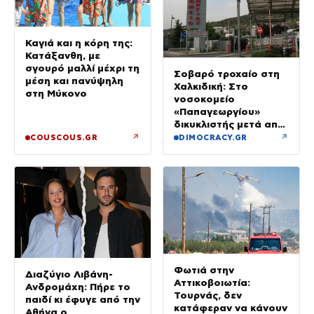
Καγιά και η κόρη της:
Κατάξανθη, με
σγουρό μαλλί μέχρι τη
Σοβαρό τροχαίο στη
μέση και πανύψηλη
Χαλκιδική: Στο
στη Μύκονο
νοσοκομείο
«Παπαγεωργίου»
δικυκλιστής μετά από
σύγκρουση
↗
↗
COUSCOUS.GR
DIMOCRACY.GR
Φωτιά στην
Διαζύγιο Λιβάνη-
Αττικοβοιωτία:
Ανδρομάχη: Πήρε το
Τουρνάς, δεν
παιδί κι έφυγε από την
κατάφεραν να κάνουν
Αθήνα ο