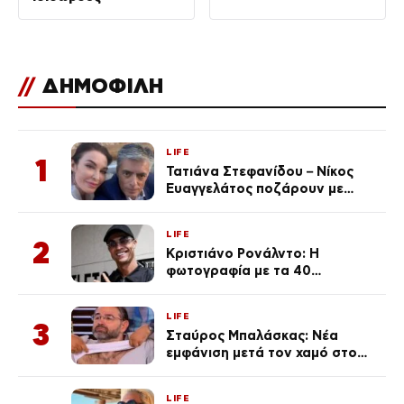
//
ΔΗΜΟΦΙΛΗ
LIFE
1
Τατιάνα Στεφανίδου – Νίκος
Ευαγγελάτος ποζάρουν με
μαγιό σε παραλία στην
Κεφαλονιά
LIFE
2
Κριστιάνο Ρονάλντο: Η
φωτογραφία με τα 40
πανάκριβα αυτοκίνητα στο
γκαράζ του ξεπέρασε τα 20,7
LIFE
εκ. likes
3
Σταύρος Μπαλάσκας: Νέα
εμφάνιση μετά τον χαμό στο
«Πρωινό» (Φωτογραφία)
LIFE