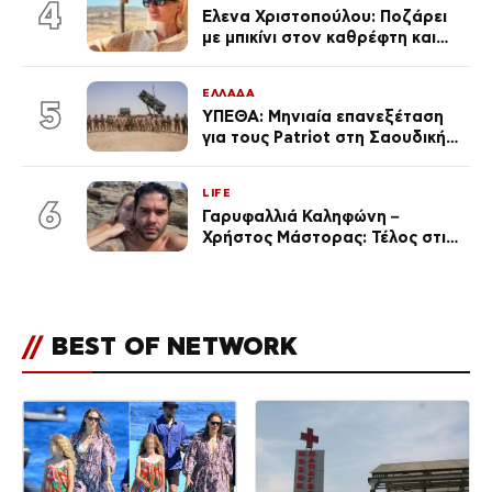
4
Έλενα Χριστοπούλου: Ποζάρει
με μπικίνι στον καθρέφτη και
εντυπωσιάζει – «Χάνουμε
τουλάχιστον 25 κιλά η
ΕΛΛΑΔΑ
καθεμία…» (Βίντεο)
5
ΥΠΕΘΑ: Μηνιαία επανεξέταση
για τους Patriot στη Σαουδική
Αραβία
LIFE
6
Γαρυφαλλιά Καληφώνη –
Χρήστος Μάστορας: Τέλος στις
φήμες χωρισμού, όλη η αλήθεια
για τη σχέση τους
//
BEST OF NETWORK