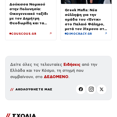
Δούκισσα Νομικού
στην Πολυνησία:
Greek Mafia: Νέα
Οικογενειακό ταξίδι
σύλληψη για την
με τον Δημήτρη
ομάδα του «Έντικ»
Θεοδωρίδη και τα
στο Παλαιό Φάληρο,
παιδιά τους
μετά τον 31χρονο στη
Γερμανία
↗
↗
COUSCOUS.GR
DIMOCRACY.GR
Ειδήσεις
Δείτε όλες τις τελευταίες
από την
Ελλάδα και τον Κόσμο, τη στιγμή που
ΔΕΔΟΜΕΝΟ
συμβαίνουν, στο
.
ΑΚΟΛΟΥΘΗΣΤΕ ΜΑΣ
//
ΣΧΟΛΙΑ