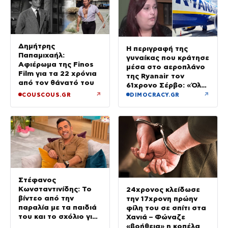
Δημήτρης
Η περιγραφή της
Παπαμιχαήλ:
γυναίκας που κράτησε
Αφιέρωμα της Finos
μέσα στο αεροπλάνο
Film για τα 22 χρόνια
της Ryanair τον
από τον θάνατό του
61χρονο Σέρβο: «Όλα
έγιναν σε κλάσματα
↗
↗
COUSCOUS.GR
DIMOCRACY.GR
δευτερολέπτου»
Στέφανος
Κωνσταντινίδης: Το
24χρονος κλείδωσε
βίντεο από την
την 17χρονη πρώην
παραλία με τα παιδιά
φίλη του σε σπίτι στα
του και το σχόλιο για
Χανιά – Φώναζε
την ηλικία του
«βοήθεια» η κοπέλα