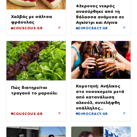
43χρονος νεκρός
ανασύρθηκε από τη
Χαλβάς με σάλτσα
θάλασσα ανάμεσα σε
φράουλας
Αγκίστρι και Αίγινα
↗
↗
COUSCOUS.GR
DIMOCRACY.GR
Κομοτηνή: Ανήλικος
Πώς διατηρείται
στο νοσοκομείο μετά
τραγανό το μαρούλι;
από κατανάλωση
αλκοόλ, συνελήφθη
υπάλληλος
καταστήματος
↗
↗
COUSCOUS.GR
DIMOCRACY.GR