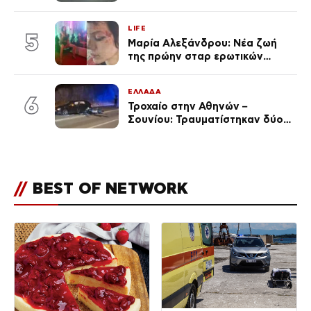
Code» σε 6 περιοχές για
κίνδυνο πυρκαγιάς
LIFE
5
Μαρία Αλεξάνδρου: Νέα ζωή
της πρώην σταρ ερωτικών
ταινιών, μητέρα ενός παιδιού με
σύντροφο επιχειρηματία
ΕΛΛΑΔΑ
(Φωτογραφίες)
6
Τροχαίο στην Αθηνών –
Σουνίου: Τραυματίστηκαν δύο
αστυνομικοί
//
BEST OF NETWORK