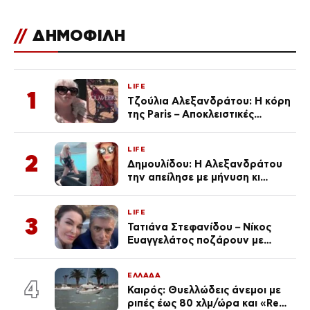
//
ΔΗΜΟΦΙΛΗ
LIFE
1
Τζούλια Αλεξανδράτου: Η κόρη
της Paris – Αποκλειστικές
φωτογραφίες
LIFE
2
Δημουλίδου: Η Αλεξανδράτου
την απείλησε με μήνυση κι
εκείνη απαντά – «Δεν σε
αναγνώρισα, όταν κατάλαβα
LIFE
ποια είσαι σοκαρίστικα»
3
Τατιάνα Στεφανίδου – Νίκος
Ευαγγελάτος ποζάρουν με
μαγιό σε παραλία στην
Κεφαλονιά
ΕΛΛΑΔΑ
4
Καιρός: Θυελλώδεις άνεμοι με
ριπές έως 80 χλμ/ώρα και «Red