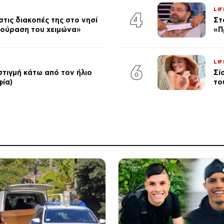
LIF
4
τις διακοπές της στο νησί
Στ
κούραση του χειμώνα»
«Π
LIF
6
στιγμή κάτω από τον ήλιο
Σί
φία)
το