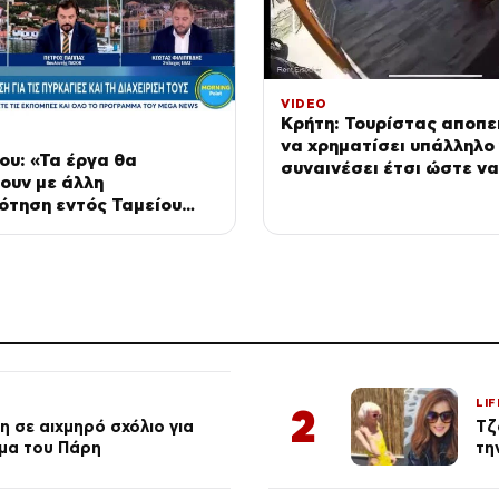
VIDEO
Κρήτη: Τουρίστας αποπε
να χρηματίσει υπάλληλο 
ου: «Τα έργα θα
συναινέσει έτσι ώστε να
ουν με άλλη
ασελγήσει σε ανήλικο κο
ότηση εντός Ταμείου
ς»
LIF
2
 σε αιχμηρό σχόλιο για
Τζ
μα του Πάρη
τη