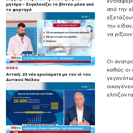
ενδιαφέρο
μητέρα – Συγκλονίζει το βίντεο μέσα από
από την ε
το φορτηγό
εξετάζουν
την είδαν
να ρίξου
Οι ανατρο
VIDEO
καθώς οι
Αττική: 23 νέα κρούσματα με τον ιό του
γεγονότω
Δυτικού Νείλου
οικογένει
ελπίζοντα