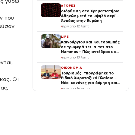
ες γύρω
ΑΓΟΡΕΣ
ς
Διόρθωση στο Χρηματιστήριο
Αθηνών μετά το υψηλό σερί –
ν που
Άνοδος στην Ευρώπη
ούσαν
πριν από 12 λεπτά
LIFE
Καινούργιου και Κουτσουμπής
σε τρυφερά τετ-α-τετ στο
Nammos – Πώς αντέδρασε ο
κόσμος μόλις τους είδε
πριν από 13 λεπτά
(Βίντεο)
νται,
ΟΙΚΟΝΟΜΙΑ
Τουρισμός: Υπογράφηκε το
Ειδικό Χωροταξικό Πλαίσιο –
κας. Οι
Νέοι κανόνες για δόμηση και
ας,
επενδύσεις
πριν από 16 λεπτά
TRAVEL
ΕΟΤ: Η Ελλάδα στις
κορυφαίες επιλογές
Ευρωπαίων ταξιδιωτών
πριν από 18 λεπτά
ΕΛΛΑΔΑ