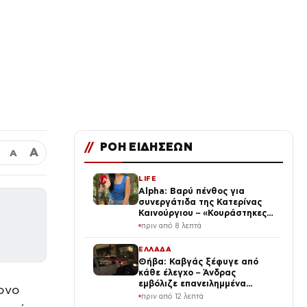
//
ΡΟΗ ΕΙΔΗΣΕΩΝ
Α
Α
LIFE
Alpha: Βαρύ πένθος για
συνεργάτιδα της Κατερίνας
Καινούργιου – «Κουράστηκες
πολύ… Απόψε είσαι στα χέρια
πριν από 8 λεπτά
του Θεού»
ΕΛΛΑΔΑ
Θήβα: Καβγάς ξέφυγε από
κάθε έλεγχο – Άνδρας
εμβόλιζε επανειλημμένα
ονο
παρκαρισμένο αυτοκίνητο
πριν από 12 λεπτά