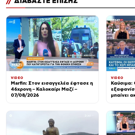
//
ΔΙΑΒΑΣΤΕ ΕΠΙΣΗΣ
VIDEO
VIDEO
Marfin: Στον εισαγγελέα έφτασε η
Καύσιμα: 
46χρονη – Καλοκαίρι Μαζί –
εξαφανίστ
07/08/2026
μπαίνει α
τσέπη