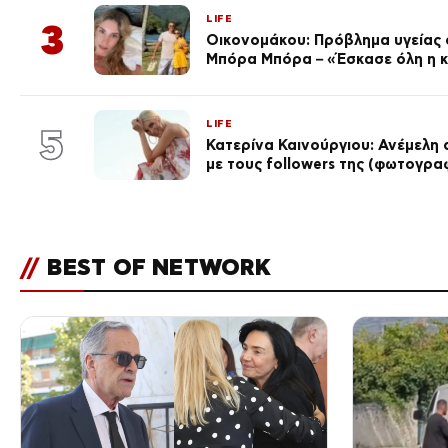
LIFE
3
Οικονομάκου: Πρόβλημα υγείας σ
Μπόρα Μπόρα – «Έσκασε όλη η 
LIFE
5
Κατερίνα Καινούργιου: Ανέμελη 
με τους followers της (φωτογρα
//
BEST OF NETWORK