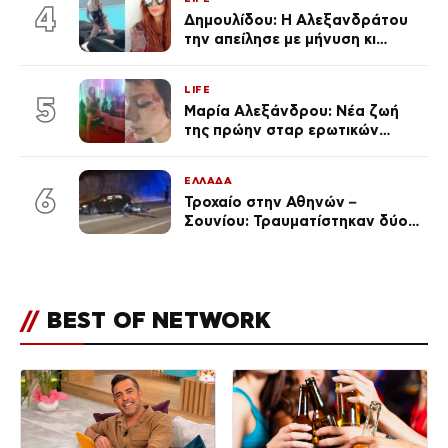
4
Δημουλίδου: Η Αλεξανδράτου
την απείλησε με μήνυση κι
εκείνη απαντά – «Δεν σε
αναγνώρισα, όταν κατάλαβα
LIFE
ποια είσαι σοκαρίστικα»
5
Μαρία Αλεξάνδρου: Νέα ζωή
της πρώην σταρ ερωτικών
ταινιών, μητέρα ενός παιδιού με
σύντροφο επιχειρηματία
ΕΛΛΑΔΑ
(Φωτογραφίες)
6
Τροχαίο στην Αθηνών –
Σουνίου: Τραυματίστηκαν δύο
αστυνομικοί
//
BEST OF NETWORK