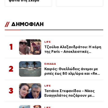
φωτιά στη Σκύρο
//
ΔΗΜΟΦΙΛΗ
LIFE
1
Τζούλια Αλεξανδράτου: Η κόρη
της Paris – Αποκλειστικές
φωτογραφίες
ΕΛΛΑΔΑ
2
Καιρός: Θυελλώδεις άνεμοι με
ριπές έως 80 χλμ/ώρα και «Red
Code» σε 6 περιοχές για
κίνδυνο πυρκαγιάς
LIFE
3
Τατιάνα Στεφανίδου – Νίκος
Ευαγγελάτος ποζάρουν με
μαγιό σε παραλία στην
Κεφαλονιά
LIFE