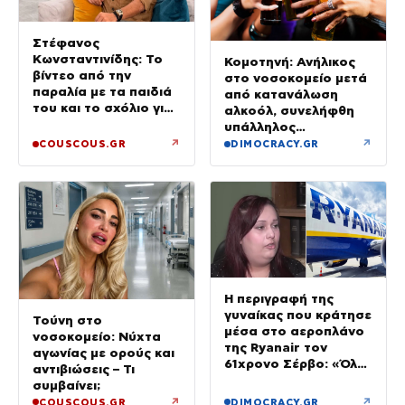
Στέφανος
Κωνσταντινίδης: Το
Κομοτηνή: Ανήλικος
βίντεο από την
στο νοσοκομείο μετά
παραλία με τα παιδιά
από κατανάλωση
του και το σχόλιο για
αλκοόλ, συνελήφθη
την ηλικία του
υπάλληλος
καταστήματος
↗
↗
COUSCOUS.GR
DIMOCRACY.GR
Η περιγραφή της
γυναίκας που κράτησε
Τούνη στο
μέσα στο αεροπλάνο
νοσοκομείο: Νύχτα
της Ryanair τον
αγωνίας με ορούς και
61χρονο Σέρβο: «Όλα
αντιβιώσεις – Τι
έγιναν σε κλάσματα
συμβαίνει;
δευτερολέπτου»
↗
↗
COUSCOUS.GR
DIMOCRACY.GR