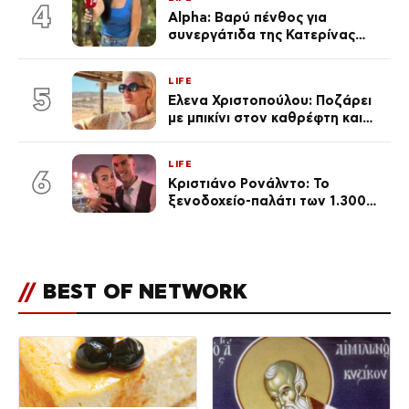
4
Alpha: Βαρύ πένθος για
συνεργάτιδα της Κατερίνας
Καινούργιου – «Κουράστηκες
πολύ… Απόψε είσαι στα χέρια
LIFE
του Θεού»
5
Έλενα Χριστοπούλου: Ποζάρει
με μπικίνι στον καθρέφτη και
εντυπωσιάζει – «Χάνουμε
τουλάχιστον 25 κιλά η
LIFE
καθεμία…» (Βίντεο)
6
Κριστιάνο Ρονάλντο: Το
ξενοδοχείο-παλάτι των 1.300
ευρώ τη βραδιά που θα γίνει η
δεξίωση του γάμου
(φωτογραφίες)
//
BEST OF NETWORK