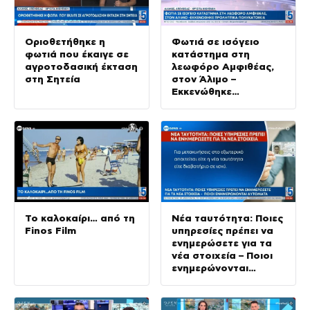
Οριοθετήθηκε η
Φωτιά σε ισόγειο
φωτιά που έκαιγε σε
κατάστημα στη
αγροτοδασική έκταση
λεωφόρο Αμφιθέας,
στη Σητεία
στον Άλιμο –
Εκκενώθηκε
προληπτικά
πολυκατοικία
Το καλοκαίρι… από τη
Νέα ταυτότητα: Ποιες
Finos Film
υπηρεσίες πρέπει να
ενημερώσετε για τα
νέα στοιχεία – Ποιοι
ενημερώνονται
αυτόματα