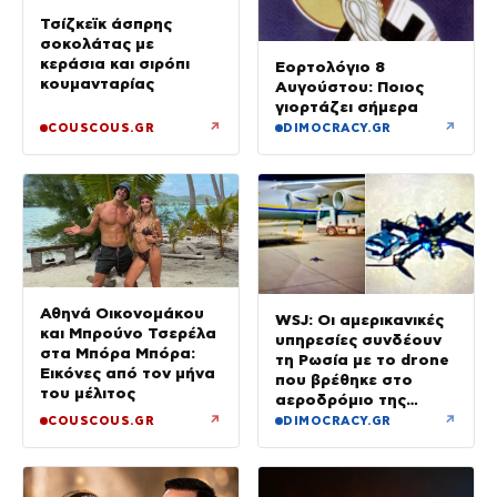
Τσίζκεϊκ άσπρης
σοκολάτας με
κεράσια και σιρόπι
Εορτολόγιο 8
κουμανταρίας
Αυγούστου: Ποιος
γιορτάζει σήμερα
↗
↗
COUSCOUS.GR
DIMOCRACY.GR
Αθηνά Οικονομάκου
WSJ: Οι αμερικανικές
και Μπρούνο Τσερέλα
υπηρεσίες συνδέουν
στα Μπόρα Μπόρα:
τη Ρωσία με το drone
Εικόνες από τον μήνα
που βρέθηκε στο
του μέλιτος
αεροδρόμιο της
Λειψίας
↗
↗
COUSCOUS.GR
DIMOCRACY.GR