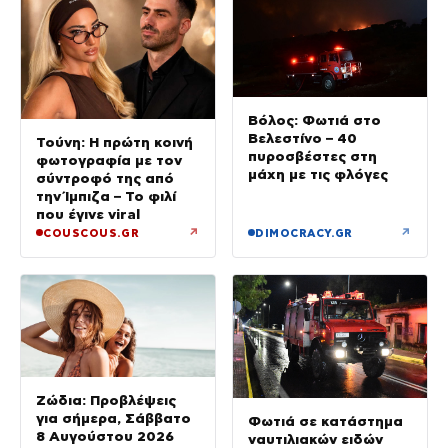
Βόλος: Φωτιά στο
Βελεστίνο – 40
Τούνη: Η πρώτη κοινή
πυροσβέστες στη
φωτογραφία με τον
μάχη με τις φλόγες
σύντροφό της από
την Ίμπιζα – Το φιλί
που έγινε viral
↗
↗
COUSCOUS.GR
DIMOCRACY.GR
Ζώδια: Προβλέψεις
για σήμερα, Σάββατο
Φωτιά σε κατάστημα
8 Αυγούστου 2026
ναυτιλιακών ειδών