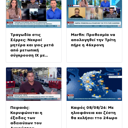
Τραγωδία στις
Marfin: Προθεσμία να
Σέρρες: Νεκροί
απολογηθεί την Τρίτη
μητέρα και γιος μετά
πήρε η 46χρονη
από μετωπική
σύγκρουση ΙΧ με
φορτηγό
Πειραιάς:
Καιρός 08/08/26: Με
Κορυφώνεται η
ηλιοφάνεια και ζέστη
έξοδος των
θα κυλήσει ττο 24ωρο
αδειούχων του
Αυγούστου