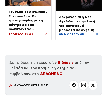
Γενέθλια του Φίλιππου
Μιχόπουλου: Οι
66χρονος στη Νέα
φωτογραφίες με τη
Αγχίαλο στη φυλακή
σύντροφό του
για αυνανισμό
Κωνσταντίνα
μπροστά σε ανήλικη
Ευρυπίδου και το
↗
↗
COUSCOUS.GR
DIMOCRACY.GR
δημόσιο «Σ’ αγαπώ»
Ειδήσεις
Δείτε όλες τις τελευταίες
από την
Ελλάδα και τον Κόσμο, τη στιγμή που
ΔΕΔΟΜΕΝΟ
συμβαίνουν, στο
.
ΑΚΟΛΟΥΘΗΣΤΕ ΜΑΣ