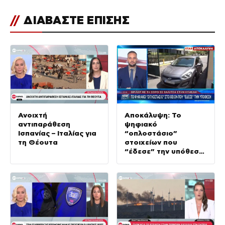
//
ΔΙΑΒΑΣΤΕ ΕΠΙΣΗΣ
Ανοιχτή
Αποκάλυψη: Το
αντιπαράθεση
ψηφιακό
Ισπανίας – Ιταλίας για
“οπλοστάσιο”
τη Θέουτα
στοιχείων που
“έδεσε” την υπόθεση
της δολοφονίας στην
Κυψέλη