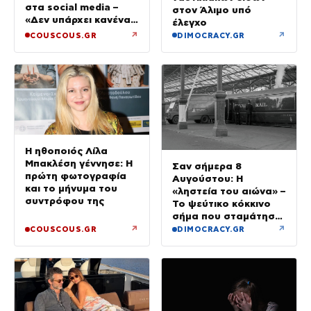
στα social media –
στον Άλιμο υπό
«Δεν υπάρχει κανένας
έλεγχο
λόγος να φοβόμαστε»
↗
↗
COUSCOUS.GR
DIMOCRACY.GR
Η ηθοποιός Λίλα
Μπακλέση γέννησε: Η
Σαν σήμερα 8
πρώτη φωτογραφία
Αυγούστου: Η
και το μήνυμα του
«ληστεία του αιώνα» –
συντρόφου της
Το ψεύτικο κόκκινο
σήμα που σταμάτησε
τρένο με 2,6 εκατ.
↗
↗
COUSCOUS.GR
DIMOCRACY.GR
λίρες