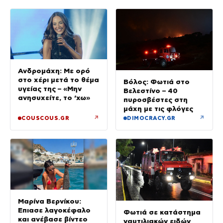
Ανδρομάχη: Με ορό
στο χέρι μετά το θέμα
Βόλος: Φωτιά στο
υγείας της – «Μην
Βελεστίνο – 40
ανησυχείτε, το ‘χω»
πυροσβέστες στη
μάχη με τις φλόγες
↗
↗
COUSCOUS.GR
DIMOCRACY.GR
Μαρίνα Βερνίκου:
Έπιασε λαγοκέφαλο
Φωτιά σε κατάστημα
και ανέβασε βίντεο
ναυτιλιακών ειδών