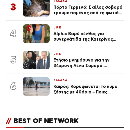
ΕΛΛΑΔΑ
3
Πόρτο Γερμενό: Σκύλος σοβαρά
τραυματισμένος από τη φωτιά
επέστρεψε στο σπίτι που τον
φρόντιζαν
LIFE
4
Alpha: Βαρύ πένθος για
συνεργάτιδα της Κατερίνας
Καινούργιου – «Κουράστηκες
πολύ… Απόψε είσαι στα χέρια
LIFE
του Θεού»
5
Ετήσιο μνημόσυνο για την
34χρονη Λένα Σαμαρά:
Συγκινημένοι ο Αντώνης
Σαμαράς και η σύζυγός του
ΕΛΛΑΔΑ
6
Καιρός: Κορυφώνεται το κύμα
ζέστης με 40άρια – Ποιες
περιοχές βρίσκονται στο
επίκεντρο και μέχρι πότε θα
κρατήσουν τα μελτέμια
//
BEST OF NETWORK