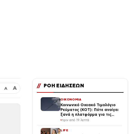
//
ΡΟΗ ΕΙΔΗΣΕΩΝ
Α
Α
ΟΙΚΟΝΟΜΙΑ
Κοινωνικό Οικιακό Τιμολόγιο
Ρεύματος (ΚΟΤ): Πότε ανοίγει
ξανά η πλατφόρμα για τις
αιτήσεις
πριν από 19 λεπτά
LIFE