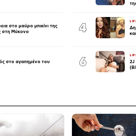
τη
LIF
4
ια στο μαύρο μπικίνι της
Δη
ς στη Μύκονο
κα
LIF
6
ός στο αγαπημένο του
2J
(Β