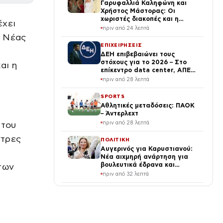
Γαρυφαλλιά Καληφώνη και
Χρήστος Μάστορας: Οι
χωριστές διακοπές και η
έχει
επέτειος που φέτος πέρασε
πριν από 24 λεπτά
απαρατήρητη
ς Νέας
ΕΠΙΧΕΙΡΗΣΕΙΣ
ΔΕΗ επιβεβαιώνει τους
στόχους για το 2026 – Στο
αι η
επίκεντρο data center, ΑΠΕ
και νέες εξαγορές
πριν από 28 λεπτά
SPORTS
Αθλητικές μεταδόσεις: ΠΑΟΚ
– Άντερλεχτ
πριν από 28 λεπτά
 του
ντρες
ΠΟΛΙΤΙΚΗ
Αυγερινός για Καρυστιανού:
Νέα αιχμηρή ανάρτηση για
βουλευτικά έδρανα και
των
συνωμοσίες
πριν από 32 λεπτά
ΕΛΛΑΔΑ
Εβδομάδα Μητρικού
Θηλασμού: Οι τύψεις των
Ελληνίδων και οι «ένοχοι» –