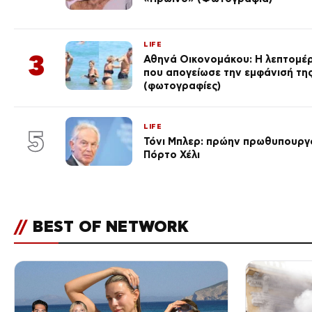
LIFE
3
Αθηνά Οικονομάκου: Η λεπτομέρε
που απογείωσε την εμφάνισή τη
(φωτογραφίες)
LIFE
5
Τόνι Μπλερ: πρώην πρωθυπουργ
Πόρτο Χέλι
//
BEST OF NETWORK