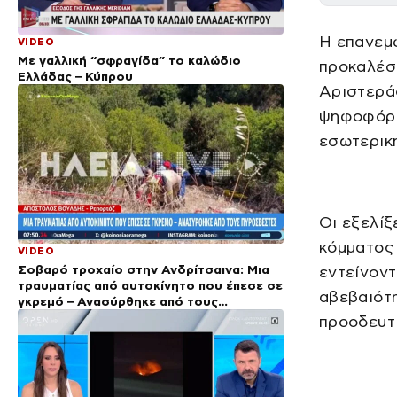
Η επανεμφ
VIDEO
Με γαλλική “σφραγίδα” το καλώδιο
προκαλέσ
Ελλάδας – Κύπρου
Αριστεράς
ψηφοφόρων
εσωτερική
Οι εξελίξ
κόμματος 
VIDEO
Σοβαρό τροχαίο στην Ανδρίτσαινα: Μια
εντείνοντ
τραυματίας από αυτοκίνητο που έπεσε σε
αβεβαιότη
γκρεμό – Ανασύρθηκε από τους
πυροσβέστες
προοδευτ