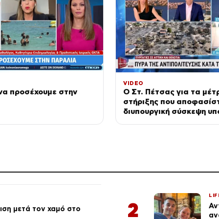
VIDEO
 να προσέχουμε στην
Ο Στ. Πέτσας για τα μέτ
στήριξης που αποφασίσ
διυπουργική σύσκεψη υπ
Πρωθυπουργό
LIF
2
Αν
ση μετά τον χαμό στο
αν