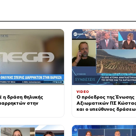
VIDEO
 η δράση θηλυκής
Ο πρόεδρος της Ένωσης
διαρρηκτών στην
Αξιωματικών ΠΣ Κώστας
και ο υπεύθυνος δράσεων
πυρκαγιές WWF Ελλάδας
Τζηρίτης στο ΕΡΤnews