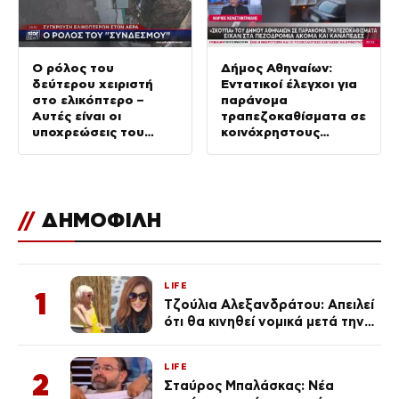
Ο ρόλος του
Δήμος Αθηναίων:
δεύτερου χειριστή
Εντατικοί έλεγχοι για
στο ελικόπτερο –
παράνομα
Αυτές είναι οι
τραπεζοκαθίσματα σε
υποχρεώσεις του
κοινόχρηστους
“χειριστή”
χώρους –
Απομακρύνθηκαν
πάνω από 240
//
ΔΗΜΟΦΙΛΗ
LIFE
1
Τζούλια Αλεξανδράτου: Απειλεί
ότι θα κινηθεί νομικά μετά την
ανάρτηση της Δημουλίδου
LIFE
2
Σταύρος Μπαλάσκας: Νέα