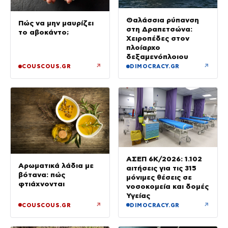
Θαλάσσια ρύπανση
Πώς να μην μαυρίζει
στη Δραπετσώνα:
το αβοκάντο;
Χειροπέδες στον
πλοίαρχο
δεξαμενόπλοιου
↗
↗
COUSCOUS.GR
DIMOCRACY.GR
ΑΣΕΠ 6Κ/2026: 1.102
Αρωματικά λάδια με
αιτήσεις για τις 315
βότανα: πώς
μόνιμες θέσεις σε
φτιάχνονται
νοσοκομεία και δομές
Υγείας
↗
↗
COUSCOUS.GR
DIMOCRACY.GR