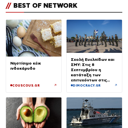
//
BEST OF NETWORK
Σχολή Ευελπίδων και
Νηστίσιμο κέικ
ΣΜΥ: Στις 8
ινδοκάρυδο
Σεπτεμβρίου η
κατάταξη των
επιτυχόντων στις
Στρατιωτικές Σχολές
↗
↗
COUSCOUS.GR
DIMOCRACY.GR