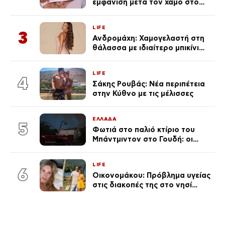
εμφάνιση μετά τον χαμό στο
«Πρωινό» (Φωτογραφία)
LIFE
3
Ανδρομάχη: Χαμογελαστή στη
θάλασσα με ιδιαίτερο μπικίνι
μετά τον χωρισμό της
(φωτογραφία)
LIFE
4
Σάκης Ρουβάς: Νέα περιπέτεια
στην Κύθνο με τις μέλισσες
ΕΛΛΑΔΑ
5
Φωτιά στο παλιό κτίριο του
Μπάντμιντον στο Γουδή: οι
δικηγόροι των κατηγορουμένων
λένε «Η δικογραφία περιέχει
LIFE
πλήθος ελλείψεων και σοβαρών
6
Οικονομάκου: Πρόβλημα υγείας
κενών»
στις διακοπές της στο νησί
Μπόρα Μπόρα – «Έσκασε όλη η
κούραση του χειμώνα»