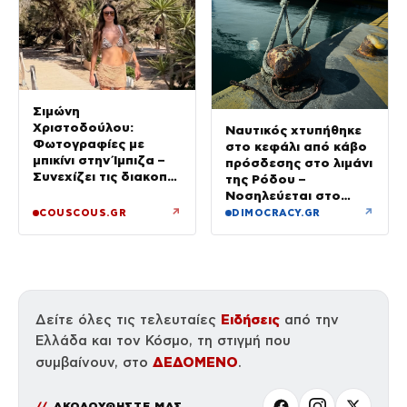
Σιμώνη
Χριστοδούλου:
Ναυτικός χτυπήθηκε
Φωτογραφίες με
στο κεφάλι από κάβο
μπικίνι στην Ίμπιζα –
πρόσδεσης στο λιμάνι
Συνεχίζει τις διακοπές
της Ρόδου –
της με τον σύζυγό
Νοσηλεύεται στο
της, Αντρέα Γεωργίου
νοσοκομείο
↗
↗
COUSCOUS.GR
DIMOCRACY.GR
Ειδήσεις
Δείτε όλες τις τελευταίες
από την
Ελλάδα και τον Κόσμο, τη στιγμή που
ΔΕΔΟΜΕΝΟ
συμβαίνουν, στο
.
ΑΚΟΛΟΥΘΗΣΤΕ ΜΑΣ