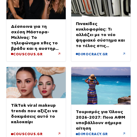
Πινακίδες
Δέσποινα για τη
κυκλοφορίας: Τι
σχέση Μάστορα-
αλλάζει με το νέο
Μελίνας: Το
ψηφιακό σύστημα και
τηλεφώνημα χθες το
το τέλος στις
βράδυ και η αυστηρή
καθυστερήσεις
προειδοποίηση
↗
↗
COUSCOUS.GR
DIMOCRACY.GR
TikTok viral makeup
trends που αξίζει να
Τουρισμός για Όλους
δοκιμάσεις αυτό το
2026-2027: Ποια ΑΦΜ
καλοκαίρι
υποβάλλουν σήμερα
αίτηση
↗
↗
COUSCOUS.GR
DIMOCRACY.GR