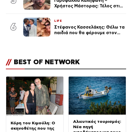
5
Γαρυφαλλιά Καληφώνη –
Χρήστος Μάστορας: Τέλος στις
φήμες χωρισμού, όλη η αλήθεια
για τη σχέση τους
LIFE
6
Στέφανος Κασσελάκης: Θέλω τα
παιδιά που θα φέρουμε στον
κόσμο να… – Αποκάλυψη για την
οικογένεια με τον Τάιλερ
//
BEST OF NETWORK
Αλιευτικός τουρισμός:
Κόρη του Κιμούλη: Ο
Νέα πηγή
σκηνοθέτης που της
εισοδήματος για τους