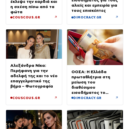
έκλεψε την καρδιά και
αλιείς και εμπειρία για
η σχέση πίσω από τα
τους επισκέπτες
φώτα
↗
↗
COUSCOUS.GR
DIMOCRACY.GR
Αλεξάνδρα Νίκα:
Περήφανη για την
ΟΟΣΑ: Η Ελλάδα
αδελφή της και το νέο
πρωταθλήτρια στη
επαγγελματικό της
μείωση του
βήμα – Φωτογραφία
διαθέσιμου
εισοδήματος το
πρώτο τρίμηνο του
↗
↗
COUSCOUS.GR
DIMOCRACY.GR
2026