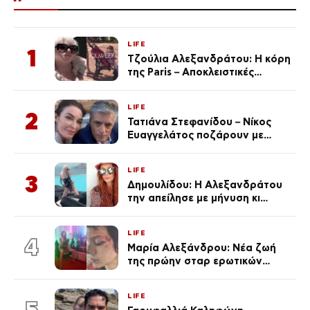
LIFE
1
Τζούλια Αλεξανδράτου: Η κόρη
της Paris – Αποκλειστικές
φωτογραφίες
LIFE
2
Τατιάνα Στεφανίδου – Νίκος
Ευαγγελάτος ποζάρουν με
μαγιό σε παραλία στην
Κεφαλονιά
LIFE
3
Δημουλίδου: Η Αλεξανδράτου
την απείλησε με μήνυση κι
εκείνη απαντά – «Δεν σε
αναγνώρισα, όταν κατάλαβα
LIFE
ποια είσαι σοκαρίστικα»
4
Μαρία Αλεξάνδρου: Νέα ζωή
της πρώην σταρ ερωτικών
ταινιών, μητέρα ενός παιδιού με
σύντροφο επιχειρηματία
LIFE
(Φωτογραφίες)