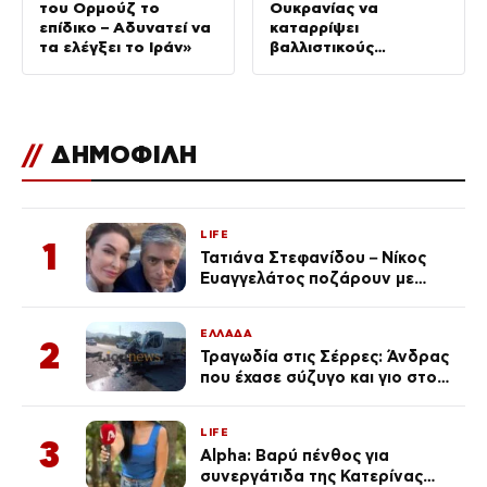
του Ορμούζ το
Ουκρανίας να
επίδικο – Αδυνατεί να
καταρρίψει
τα ελέγξει το Ιράν»
βαλλιστικούς
πυραύλους από την
Ρωσία»
//
ΔΗΜΟΦΙΛΗ
LIFE
1
Τατιάνα Στεφανίδου – Νίκος
Ευαγγελάτος ποζάρουν με
μαγιό σε παραλία στην
Κεφαλονιά
ΕΛΛΑΔΑ
2
Τραγωδία στις Σέρρες: Άνδρας
που έχασε σύζυγο και γιο στο
τροχαίο λέει «Τα έχασα όλα, κάτι
με τράβαγε στην καρδιά μου»
LIFE
3
Alpha: Βαρύ πένθος για
συνεργάτιδα της Κατερίνας