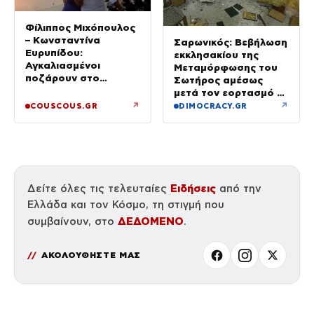
Φίλιππος Μιχόπουλος
– Κωνσταντίνα
Σαρωνικός: Βεβήλωση
Ευρυπίδου:
εκκλησακίου της
Αγκαλιασμένοι
Μεταμόρφωσης του
ποζάρουν στο
Σωτήρος αμέσως
ηλιοβασίλεμα της
μετά τον εορτασμό –
Σαντορίνης
Έσπασαν εικόνες στην
↗
↗
COUSCOUS.GR
DIMOCRACY.GR
Αγία Τράπεζα
Ειδήσεις
Δείτε όλες τις τελευταίες
από την
Ελλάδα και τον Κόσμο, τη στιγμή που
ΔΕΔΟΜΕΝΟ
συμβαίνουν, στο
.
ΑΚΟΛΟΥΘΗΣΤΕ ΜΑΣ