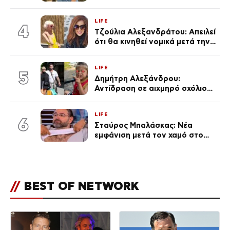
Καινούργιου – «Κουράστηκες
πολύ… Απόψε είσαι στα χέρια
LIFE
του Θεού»
4
Τζούλια Αλεξανδράτου: Απειλεί
ότι θα κινηθεί νομικά μετά την
ανάρτηση της Δημουλίδου
LIFE
5
Δημήτρη Αλεξάνδρου:
Αντίδραση σε αιχμηρό σχόλιο
για την Τούνη με αφορμή το
μεγάλωμα του Πάρη
LIFE
6
Σταύρος Μπαλάσκας: Νέα
εμφάνιση μετά τον χαμό στο
«Πρωινό» (Φωτογραφία)
//
BEST OF NETWORK