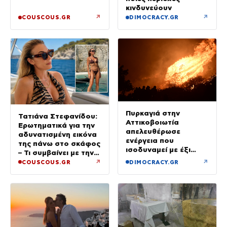
κινδυνεύουν
↗
↗
COUSCOUS.GR
DIMOCRACY.GR
Πυρκαγιά στην
Τατιάνα Στεφανίδου:
Αττικοβοιωτία
Ερωτηματικά για την
απελευθέρωσε
αδυνατισμένη εικόνα
ενέργεια που
της πάνω στο σκάφος
ισοδυναμεί με έξι
– Τι συμβαίνει με την
βόμβες Χιροσίμα
υγεία της;
↗
↗
COUSCOUS.GR
DIMOCRACY.GR