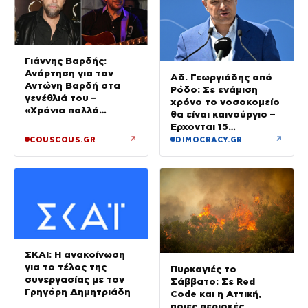
Γιάννης Βαρδής:
Ανάρτηση για τον
Αδ. Γεωργιάδης από
Αντώνη Βαρδή στα
Ρόδο: Σε ενάμιση
γενέθλιά του –
χρόνο το νοσοκομείο
«Χρόνια πολλά
θα είναι καινούργιο –
μπαμπά»
Έρχονται 15
νοσηλευτές και
↗
↗
COUSCOUS.GR
DIMOCRACY.GR
ενισχύεται το
Ακτινολογικό
ΣΚΑΙ: Η ανακοίνωση
για το τέλος της
Πυρκαγιές το
συνεργασίας με τον
Σάββατο: Σε Red
Γρηγόρη Δημητριάδη
Code και η Αττική,
ποιες περιοχές