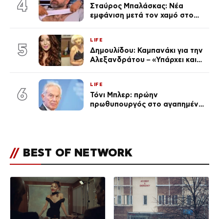
4
Σταύρος Μπαλάσκας: Νέα
εμφάνιση μετά τον χαμό στο
«Πρωινό» (Φωτογραφία)
LIFE
5
Δημουλίδου: Καμπανάκι για την
Αλεξανδράτου – «Υπάρχει και
ένα μικρό παιδί πίσω που
χρειάζεται τη μάνα του»
LIFE
6
Τόνι Μπλερ: πρώην
πρωθυπουργός στο αγαπημένο
του Πόρτο Χέλι
//
BEST OF NETWORK