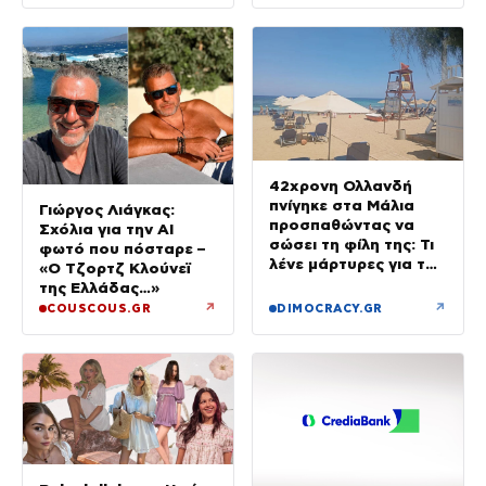
42χρονη Ολλανδή
πνίγηκε στα Μάλια
Γιώργος Λιάγκας:
προσπαθώντας να
Σχόλια για την ΑΙ
σώσει τη φίλη της: Τι
φωτό που πόσταρε –
λένε μάρτυρες για τον
«Ο Τζορτζ Κλούνεϊ
πανικό
της Ελλάδας…»
↗
↗
COUSCOUS.GR
DIMOCRACY.GR