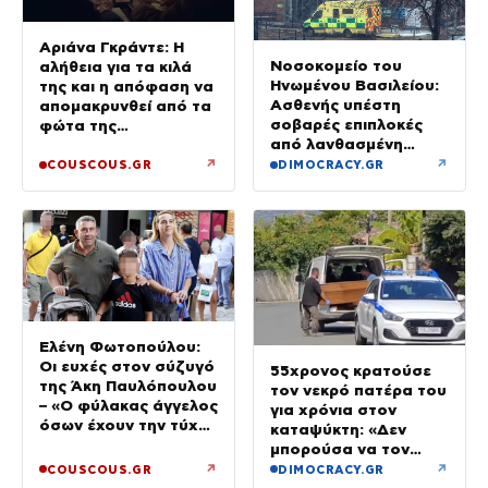
Αριάνα Γκράντε: Η
Νοσοκομείο του
αλήθεια για τα κιλά
Ηνωμένου Βασιλείου:
της και η απόφαση να
Ασθενής υπέστη
απομακρυνθεί από τα
σοβαρές επιπλοκές
φώτα της
από λανθασμένη
δημοσιότητας
σύνδεση εντέρου και
↗
↗
COUSCOUS.GR
DIMOCRACY.GR
στομάχου
Ελένη Φωτοπούλου:
Οι ευχές στον σύζυγό
55χρονος κρατούσε
της Άκη Παυλόπουλου
τον νεκρό πατέρα του
– «Ο φύλακας άγγελος
για χρόνια στον
όσων έχουν την τύχη
καταψύκτη: «Δεν
να βρίσκονται κοντά
μπορούσα να τον
του»
αποχωριστώ»
↗
↗
COUSCOUS.GR
DIMOCRACY.GR