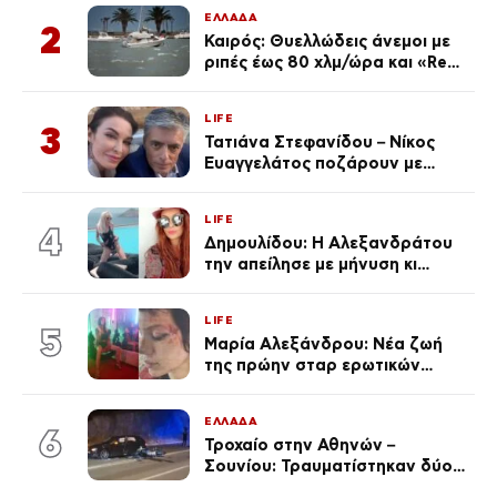
ΕΛΛΑΔΑ
2
Καιρός: Θυελλώδεις άνεμοι με
ριπές έως 80 χλμ/ώρα και «Red
Code» σε 6 περιοχές για
κίνδυνο πυρκαγιάς
LIFE
3
Τατιάνα Στεφανίδου – Νίκος
Ευαγγελάτος ποζάρουν με
μαγιό σε παραλία στην
Κεφαλονιά
LIFE
4
Δημουλίδου: Η Αλεξανδράτου
την απείλησε με μήνυση κι
εκείνη απαντά – «Δεν σε
αναγνώρισα, όταν κατάλαβα
LIFE
ποια είσαι σοκαρίστικα»
5
Μαρία Αλεξάνδρου: Νέα ζωή
της πρώην σταρ ερωτικών
ταινιών, μητέρα ενός παιδιού με
σύντροφο επιχειρηματία
ΕΛΛΑΔΑ
(Φωτογραφίες)
6
Τροχαίο στην Αθηνών –
Σουνίου: Τραυματίστηκαν δύο
αστυνομικοί