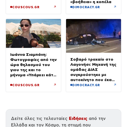
ηλιοβασίλεμα
«βοήθεια» η κοπέλα
↗
↗
COUSCOUS.GR
DIMOCRACY.GR
Ιωάννα Σιαμπάνη:
Σοβαρό τροχαίο στο
Φωτογραφίες από την
Λαγονήσι: Μηχανή της
ώρα θηλασμού του
ομάδας ΔΙΑΣ
γιου της και το
συγκρούστηκε με
μήνυμα «Υπάρχει κάτι
αυτοκίνητο που έκανε
μαγικό σε αυτές τις
αναστροφή – Δύο
αργές μέρες»
↗
↗
COUSCOUS.GR
DIMOCRACY.GR
αστυνομικοί
τραυματίες, βίντεο
Ειδήσεις
Δείτε όλες τις τελευταίες
από την
Ελλάδα και τον Κόσμο, τη στιγμή που