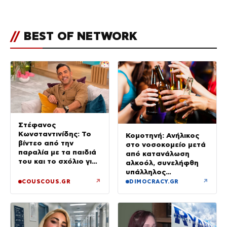
//
BEST OF NETWORK
Στέφανος
Κωνσταντινίδης: Το
Κομοτηνή: Ανήλικος
βίντεο από την
στο νοσοκομείο μετά
παραλία με τα παιδιά
από κατανάλωση
του και το σχόλιο για
αλκοόλ, συνελήφθη
την ηλικία του
υπάλληλος
καταστήματος
↗
↗
COUSCOUS.GR
DIMOCRACY.GR