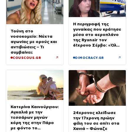
Η περιγραφή της
γυναίκας που κράτησε
Τούνη στο
μέσα στο αεροπλάνο
νοσοκομείο: Νύχτα
της Ryanair τον
αγωνίας με ορούς και
61χρονο Σέρβο: «Όλα
αντιβιώσεις – Τι
έγιναν σε κλάσματα
συμβαίνει;
δευτερολέπτου»
↗
↗
COUSCOUS.GR
DIMOCRACY.GR
Κατερίνα Καινούργιου:
Αγκαλιά με την
24χρονος κλείδωσε
τεσσάρων μηνών
την 17χρονη πρώην
κόρη της στην Πάρο
φίλη του σε σπίτι στα
με φόντο το
Χανιά – Φώναζε