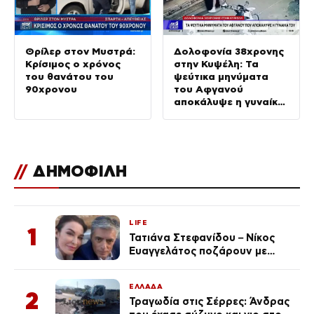
Θρίλερ στον Μυστρά:
Δολοφονία 38χρονης
Κρίσιμος ο χρόνος
στην Κυψέλη: Τα
του θανάτου του
ψεύτικα μηνύματα
90χρονου
του Αφγανού
αποκάλυψε η γυναίκα
του
//
ΔΗΜΟΦΙΛΗ
LIFE
1
Τατιάνα Στεφανίδου – Νίκος
Ευαγγελάτος ποζάρουν με
μαγιό σε παραλία στην
Κεφαλονιά
ΕΛΛΑΔΑ
2
Τραγωδία στις Σέρρες: Άνδρας