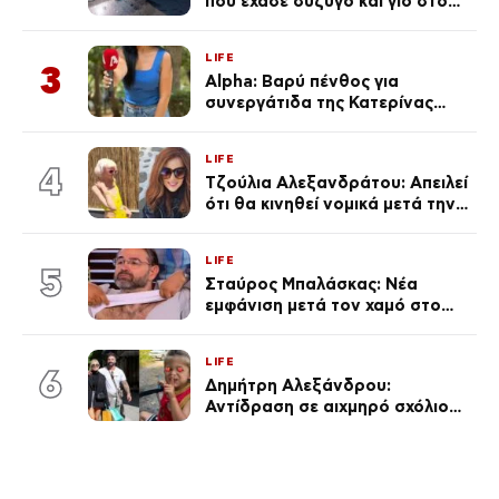
που έχασε σύζυγο και γιο στο
τροχαίο λέει «Τα έχασα όλα, κάτι
με τράβαγε στην καρδιά μου»
LIFE
3
Alpha: Βαρύ πένθος για
συνεργάτιδα της Κατερίνας
Καινούργιου – «Κουράστηκες
πολύ… Απόψε είσαι στα χέρια
LIFE
του Θεού»
4
Τζούλια Αλεξανδράτου: Απειλεί
ότι θα κινηθεί νομικά μετά την
ανάρτηση της Δημουλίδου
LIFE
5
Σταύρος Μπαλάσκας: Νέα
εμφάνιση μετά τον χαμό στο
«Πρωινό» (Φωτογραφία)
LIFE
6
Δημήτρη Αλεξάνδρου:
Αντίδραση σε αιχμηρό σχόλιο
για την Τούνη με αφορμή το
μεγάλωμα του Πάρη