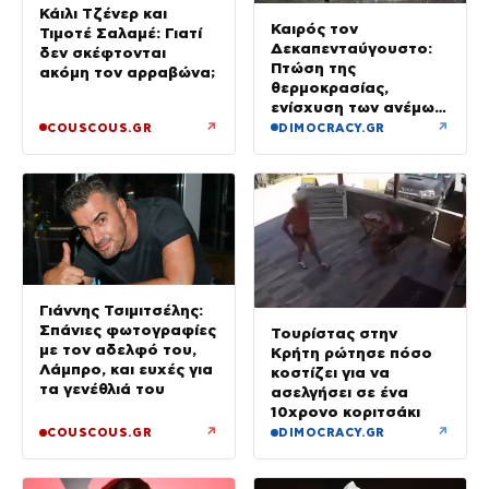
Κάιλι Τζένερ και
Καιρός τον
Τιμοτέ Σαλαμέ: Γιατί
Δεκαπενταύγουστο:
δεν σκέφτονται
Πτώση της
ακόμη τον αρραβώνα;
θερμοκρασίας,
ενίσχυση των ανέμων
και καταιγίδες όπου
↗
↗
COUSCOUS.GR
DIMOCRACY.GR
θα εκδηλωθούν
Γιάννης Τσιμιτσέλης:
Σπάνιες φωτογραφίες
Τουρίστας στην
με τον αδελφό του,
Κρήτη ρώτησε πόσο
Λάμπρο, και ευχές για
κοστίζει για να
τα γενέθλιά του
ασελγήσει σε ένα
10χρονο κοριτσάκι
↗
↗
COUSCOUS.GR
DIMOCRACY.GR