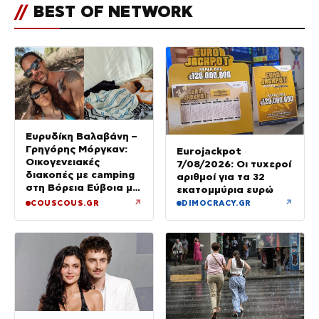
//
BEST OF NETWORK
Ευρυδίκη Βαλαβάνη –
Γρηγόρης Μόργκαν:
Eurojackpot
Οικογενειακές
7/08/2026: Οι τυχεροί
διακοπές με camping
αριθμοί για τα 32
στη Βόρεια Εύβοια με
εκατομμύρια ευρώ
τον ενός έτους γιο
↗
↗
COUSCOUS.GR
DIMOCRACY.GR
τους