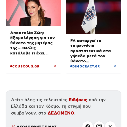
Αποστολία Ζώη:
Εξομολόγηση για τον
FA καταργεί τα
θάνατο της μητέρας
τσιμεντένια
της – «Μόλις
προστατευτικά στα
κατάλαβε τι έχει,
γήπεδα μετά τον
έφυγε»
θάνατο
ποδοσφαιριστή
↗
↗
COUSCOUS.GR
DIMOCRACY.GR
Ειδήσεις
Δείτε όλες τις τελευταίες
από την
Ελλάδα και τον Κόσμο, τη στιγμή που
ΔΕΔΟΜΕΝΟ
συμβαίνουν, στο
.
ΑΚΟΛΟΥΘΗΣΤΕ ΜΑΣ