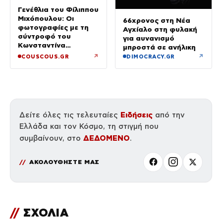
Γενέθλια του Φίλιππου
Μιχόπουλου: Οι
66χρονος στη Νέα
φωτογραφίες με τη
Αγχίαλο στη φυλακή
σύντροφό του
για αυνανισμό
Κωνσταντίνα
μπροστά σε ανήλικη
Ευρυπίδου και το
↗
↗
COUSCOUS.GR
DIMOCRACY.GR
δημόσιο «Σ’ αγαπώ»
Ειδήσεις
Δείτε όλες τις τελευταίες
από την
Ελλάδα και τον Κόσμο, τη στιγμή που
ΔΕΔΟΜΕΝΟ
συμβαίνουν, στο
.
ΑΚΟΛΟΥΘΗΣΤΕ ΜΑΣ
//
ΣΧΟΛΙΑ