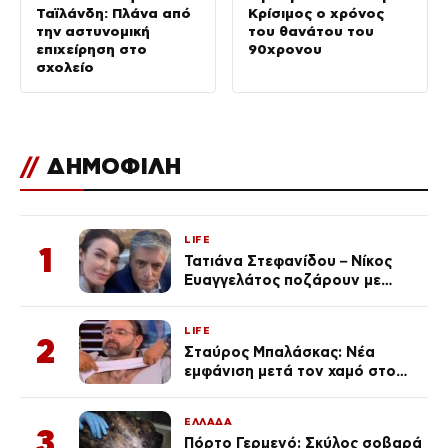
Ταϊλάνδη: Πλάνα από
Κρίσιμος ο χρόνος
την αστυνομική
του θανάτου του
επιχείρηση στο
90χρονου
σχολείο
//
ΔΗΜΟΦΙΛΗ
LIFE
1
Τατιάνα Στεφανίδου – Νίκος
Ευαγγελάτος ποζάρουν με
μαγιό σε παραλία στην
Κεφαλονιά
LIFE
2
Σταύρος Μπαλάσκας: Νέα
εμφάνιση μετά τον χαμό στο
«Πρωινό» (Φωτογραφία)
ΕΛΛΑΔΑ
3
Πόρτο Γερμενό: Σκύλος σοβαρά