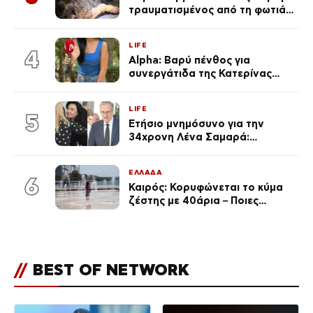
τραυματισμένος από τη φωτιά
επέστρεψε στο σπίτι που τον
φρόντιζαν
LIFE
4
Alpha: Βαρύ πένθος για
συνεργάτιδα της Κατερίνας
Καινούργιου – «Κουράστηκες
πολύ… Απόψε είσαι στα χέρια
LIFE
του Θεού»
5
Ετήσιο μνημόσυνο για την
34χρονη Λένα Σαμαρά:
Συγκινημένοι ο Αντώνης
Σαμαράς και η σύζυγός του
ΕΛΛΑΔΑ
6
Καιρός: Κορυφώνεται το κύμα
ζέστης με 40άρια – Ποιες
περιοχές βρίσκονται στο
επίκεντρο και μέχρι πότε θα
κρατήσουν τα μελτέμια
//
BEST OF NETWORK