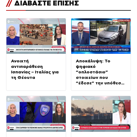
//
ΔΙΑΒΑΣΤΕ ΕΠΙΣΗΣ
Ανοιχτή
Αποκάλυψη: Το
αντιπαράθεση
ψηφιακό
Ισπανίας – Ιταλίας για
“οπλοστάσιο”
τη Θέουτα
στοιχείων που
“έδεσε” την υπόθεση
της δολοφονίας στην
Κυψέλη