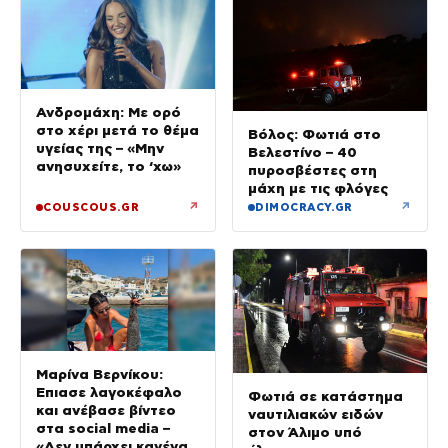
Ανδρομάχη: Με ορό
στο χέρι μετά το θέμα
Βόλος: Φωτιά στο
υγείας της – «Μην
Βελεστίνο – 40
ανησυχείτε, το ‘χω»
πυροσβέστες στη
μάχη με τις φλόγες
↗
↗
COUSCOUS.GR
DIMOCRACY.GR
Μαρίνα Βερνίκου:
Έπιασε λαγοκέφαλο
Φωτιά σε κατάστημα
και ανέβασε βίντεο
ναυτιλιακών ειδών
στα social media –
στον Άλιμο υπό
«Δεν υπάρχει κανένας