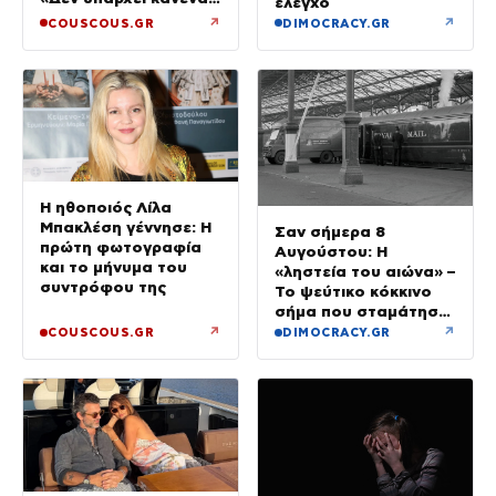
έλεγχο
λόγος να φοβόμαστε»
↗
↗
COUSCOUS.GR
DIMOCRACY.GR
Η ηθοποιός Λίλα
Μπακλέση γέννησε: Η
Σαν σήμερα 8
πρώτη φωτογραφία
Αυγούστου: Η
και το μήνυμα του
«ληστεία του αιώνα» –
συντρόφου της
Το ψεύτικο κόκκινο
σήμα που σταμάτησε
τρένο με 2,6 εκατ.
↗
↗
COUSCOUS.GR
DIMOCRACY.GR
λίρες