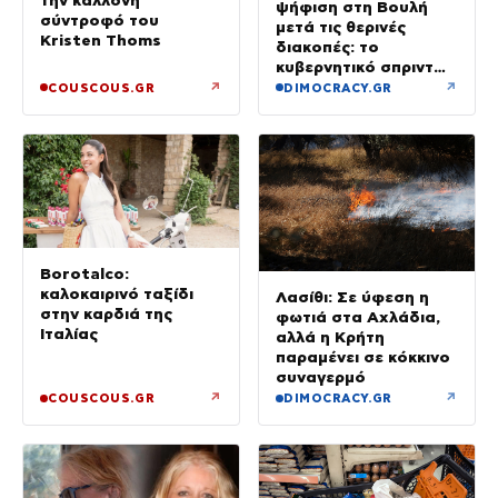
την καλλονή
ψήφιση στη Βουλή
σύντροφό του
μετά τις θερινές
Kristen Thoms
διακοπές: το
κυβερνητικό σπριντ
μετά τον
↗
↗
COUSCOUS.GR
DIMOCRACY.GR
Δεκαπενταύγουστο
Borotalco:
καλοκαιρινό ταξίδι
Λασίθι: Σε ύφεση η
στην καρδιά της
φωτιά στα Αχλάδια,
Ιταλίας
αλλά η Κρήτη
παραμένει σε κόκκινο
συναγερμό
↗
↗
COUSCOUS.GR
DIMOCRACY.GR