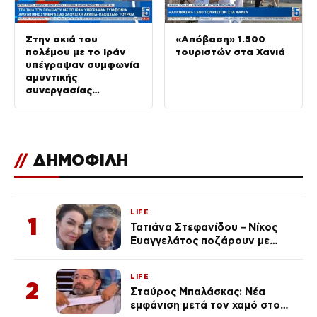
Στην σκιά του
«Απόβαση» 1.500
πολέμου με το Ιράν
τουριστών στα Χανιά
υπέγραψαν συμφωνία
αμυντικής
συνεργασίας
Σαουδικη Αραβία –
Πακιστάν – Τουρκία
//
ΔΗΜΟΦΙΛΗ
LIFE
1
Τατιάνα Στεφανίδου – Νίκος
Ευαγγελάτος ποζάρουν με
μαγιό σε παραλία στην
Κεφαλονιά
LIFE
2
Σταύρος Μπαλάσκας: Νέα
εμφάνιση μετά τον χαμό στο