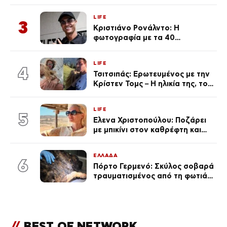
«Πρωινό» (Φωτογραφία)
LIFE
3
Κριστιάνο Ρονάλντο: Η
φωτογραφία με τα 40
πανάκριβα αυτοκίνητα στο
γκαράζ του ξεπέρασε τα 20,7
LIFE
εκ. likes
4
Τσιτσιπάς: Ερωτευμένος με την
Κρίστεν Τομς – Η ηλικία της, το
άγνωστο παρελθόν της και το
μεγάλο της πάθος
LIFE
5
Έλενα Χριστοπούλου: Ποζάρει
με μπικίνι στον καθρέφτη και
εντυπωσιάζει – «Χάνουμε
τουλάχιστον 25 κιλά η
ΕΛΛΑΔΑ
καθεμία…» (Βίντεο)
6
Πόρτο Γερμενό: Σκύλος σοβαρά
τραυματισμένος από τη φωτιά
επέστρεψε στο σπίτι που τον
φρόντιζαν
//
BEST OF NETWORK