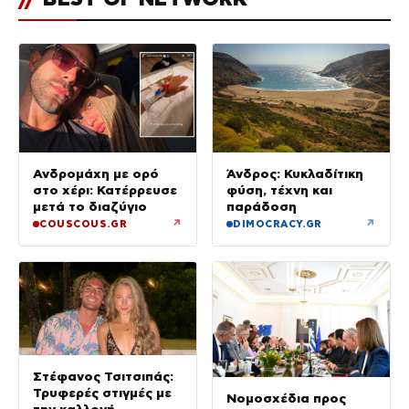
Ανδρομάχη με ορό
Άνδρος: Κυκλαδίτικη
στο χέρι: Κατέρρευσε
φύση, τέχνη και
μετά το διαζύγιο
παράδοση
↗
↗
COUSCOUS.GR
DIMOCRACY.GR
Στέφανος Τσιτσιπάς:
Τρυφερές στιγμές με
Νομοσχέδια προς