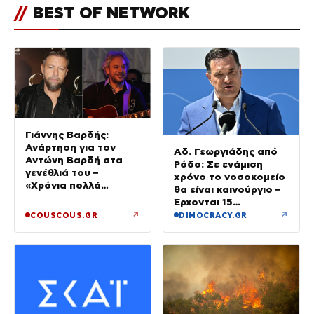
//
BEST OF NETWORK
Γιάννης Βαρδής:
Ανάρτηση για τον
Αδ. Γεωργιάδης από
Αντώνη Βαρδή στα
Ρόδο: Σε ενάμιση
γενέθλιά του –
χρόνο το νοσοκομείο
«Χρόνια πολλά
θα είναι καινούργιο –
μπαμπά»
Έρχονται 15
νοσηλευτές και
↗
↗
COUSCOUS.GR
DIMOCRACY.GR
ενισχύεται το
Ακτινολογικό