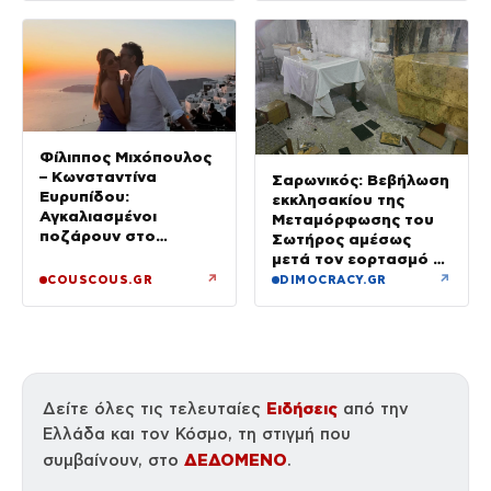
Φίλιππος Μιχόπουλος
– Κωνσταντίνα
Σαρωνικός: Βεβήλωση
Ευρυπίδου:
εκκλησακίου της
Αγκαλιασμένοι
Μεταμόρφωσης του
ποζάρουν στο
Σωτήρος αμέσως
ηλιοβασίλεμα της
μετά τον εορτασμό –
Σαντορίνης
Έσπασαν εικόνες στην
↗
↗
COUSCOUS.GR
DIMOCRACY.GR
Αγία Τράπεζα
Ειδήσεις
Δείτε όλες τις τελευταίες
από την
Ελλάδα και τον Κόσμο, τη στιγμή που
ΔΕΔΟΜΕΝΟ
συμβαίνουν, στο
.