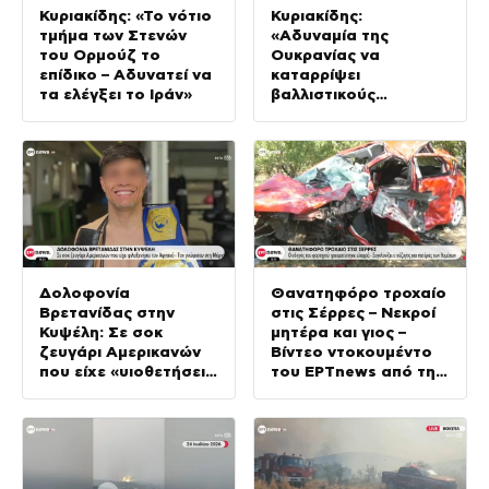
Κυριακίδης: «Το νότιο
Κυριακίδης:
τμήμα των Στενών
«Αδυναμία της
του Ορμούζ το
Ουκρανίας να
επίδικο – Αδυνατεί να
καταρρίψει
τα ελέγξει το Ιράν»
βαλλιστικούς
πυραύλους από την
Ρωσία»
Δολοφονία
Θανατηφόρο τροχαίο
Βρετανίδας στην
στις Σέρρες – Νεκροί
Κυψέλη: Σε σοκ
μητέρα και γιος –
ζευγάρι Αμερικανών
Βίντεο ντοκουμέντο
που είχε «υιοθετήσει»
του ΕΡΤnews από τη
τον Αφγανό
σύγκρουση