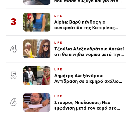
που έχασε σύζυγο και γιο στο
τροχαίο λέει «Τα έχασα όλα, κάτι
με τράβαγε στην καρδιά μου»
LIFE
3
Alpha: Βαρύ πένθος για
συνεργάτιδα της Κατερίνας
Καινούργιου – «Κουράστηκες
πολύ… Απόψε είσαι στα χέρια
LIFE
του Θεού»
4
Τζούλια Αλεξανδράτου: Απειλεί
ότι θα κινηθεί νομικά μετά την
ανάρτηση της Δημουλίδου
LIFE
5
Δημήτρη Αλεξάνδρου:
Αντίδραση σε αιχμηρό σχόλιο
για την Τούνη με αφορμή το
μεγάλωμα του Πάρη
LIFE
6
Σταύρος Μπαλάσκας: Νέα
εμφάνιση μετά τον χαμό στο
«Πρωινό» (Φωτογραφία)