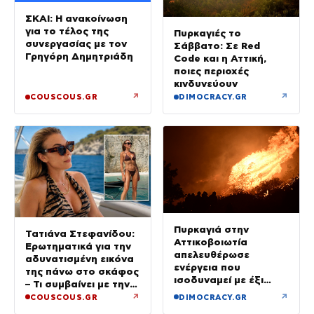
ΣΚΑΙ: Η ανακοίνωση
για το τέλος της
Πυρκαγιές το
συνεργασίας με τον
Σάββατο: Σε Red
Γρηγόρη Δημητριάδη
Code και η Αττική,
ποιες περιοχές
κινδυνεύουν
↗
↗
COUSCOUS.GR
DIMOCRACY.GR
Πυρκαγιά στην
Τατιάνα Στεφανίδου:
Αττικοβοιωτία
Ερωτηματικά για την
απελευθέρωσε
αδυνατισμένη εικόνα
ενέργεια που
της πάνω στο σκάφος
ισοδυναμεί με έξι
– Τι συμβαίνει με την
βόμβες Χιροσίμα
υγεία της;
↗
↗
COUSCOUS.GR
DIMOCRACY.GR