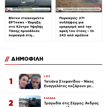
Βίντεο ντοκουμέντο
Πυρκαγιές: 271
ΕΡΤnews – Έκρηξη
συλλήψεις για
στο Κέντρο Υψηλής
εμπρησμό από την
Τάσης προκάλεσε
αρχή του έτους – Οι
πυρκαγιά στη
242 από αμέλεια
Γραμμενίτσα Άρτας
//
ΔΗΜΟΦΙΛΗ
LIFE
1
Τατιάνα Στεφανίδου – Νίκος
Ευαγγελάτος ποζάρουν με
μαγιό σε παραλία στην
Κεφαλονιά
ΕΛΛΑΔΑ
2
Τραγωδία στις Σέρρες: Άνδρας