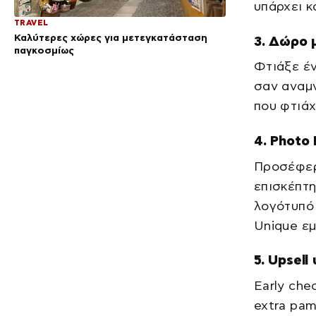
υπάρχει κ
TRAVEL
Καλύτερες χώρες για μετεγκατάσταση
3. Δώρο 
παγκοσμίως
Φτιάξε έν
σαν αναμν
που φτιάχ
4. Photo
Προσέφερ
επισκέπτη
λογότυπό 
Unique εμ
5. Upsel
Early che
extra pam