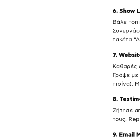
6. Show L
Βάλε τοπι
Συνεργάσ
πακέτα “Δ
7. Websi
Καθαρές φ
Γράψε με 
πισίνα). 
8. Testim
Ζήτησε α
τους. Rep
9. Email