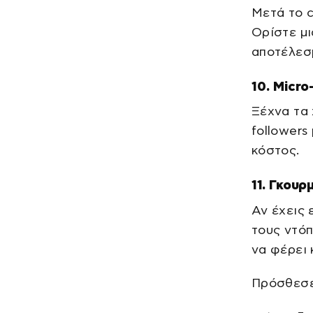
Μετά το c
Ορίστε μι
αποτέλεσ
10. Micro
Ξέχνα τα 
followers
κόστος.
11. Γκουρ
Αν έχεις 
τους ντόπ
να φέρει 
Πρόσθεσε 