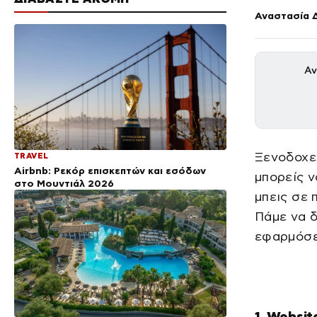
Αναστασία 
Αν
Ξενοδοχεί
TRAVEL
Airbnb: Ρεκόρ επισκεπτών και εσόδων
μπορείς ν
στο Μουντιάλ 2026
μπεις σε 
Πάμε να δ
εφαρμόσε
1. Websit