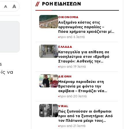
//
ΡΟΗ ΕΙΔΗΣΕΩΝ
Α
Α
ΟΙΚΟΝΟΜΙΑ
Αυξημένο κόστος στις
οργανωμένες παραλίες –
Πόσα χρήματα χρειάζεται μία
οικογένεια
πριν από 6 λεπτά
ΕΛΛΑΔΑ
Καταγγελία για επίθεση σε
νοσηλεύτρια στον «Ερυθρό
Σταυρό»: Ασθενής την
s
άρπαξε από τα μαλλιά και τη
πριν από 19 λεπτά
χτύπησε σε πόρτες
ίς να
ΔΙΕΘΝΗ
Μπέρναμ περιοδεύει στη
Βρετανία με φόντο την
ακρίβεια – Ετοιμάζει νέα
μέτρα για τα νοικοκυριά
πριν από 20 λεπτά
VIRAL
Πώς ξυπνούσαν οι άνθρωποι
πριν από τα ξυπνητήρια: Από
τον Πλάτωνα μέχρι τους
ανθρώπινους συναγερμούς
πριν από 21 λεπτά