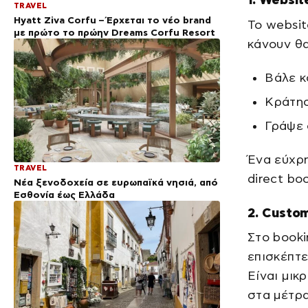
TRAVEL
Hyatt Ziva Corfu – Έρχεται το νέο brand
Το websit
με πρώτο το πρώην Dreams Corfu Resort
κάνουν θ
Βάλε κ
Κράτησ
Γράψε 
Ένα εύχρη
TRAVEL
direct bo
Νέα ξενοδοχεία σε ευρωπαϊκά νησιά, από
Εσθονία έως Ελλάδα
2. Custom
Στο booki
επισκέπτε
Είναι μικ
στα μέτρα