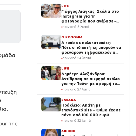
LIFE
Γιώργος Λιάγκας: Σχόλια στο
Instagram για τη
φωτογραφία που ανέβασε –
«Ο Τζορτζ Κλούνεϊ της
πριν από 5 λεπτά
Ελλάδας…»
ΟΙΚΟΝΟΜΙΑ
Airbnb σε πολυκατοικίες:
Πότε οι ιδιοκτήτες μπορούν να
φρενάρουν τη βραχυχρόνια
ομάδα
μίσθωση
πριν από 24 λεπτά
LIFE
Δημήτρη Αλεξάνδρου:
Αντίδραση σε αιχμηρό σχόλιο
για την Τούνη με αφορμή το
μεγάλωμα του Πάρη
πριν από 27 λεπτά
ντευξη
υ
ΕΛΛΑΔΑ
Ηράκλειο: Απάτη με
ια.
επενδυτικό site – Θύμα έχασε
πάνω από 100.000 ευρώ
πριν από 32 λεπτά
our της
ΔΙΕΘΝΗ