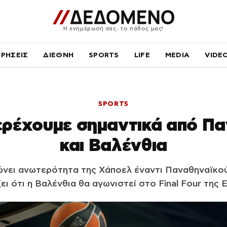
Η ενημέρωσή σας, το πάθος μας!
ΙΡΗΣΕΙΣ
ΔΙΕΘΝΗ
SPORTS
LIFE
MEDIA
VIDE
SPORTS
περέχουμε σημαντικά από Π
και Βαλένθια
νει ανωτερότητα της Χάποελ έναντι Παναθηναϊκού
ι ότι η Βαλένθια θα αγωνιστεί στο Final Four της 