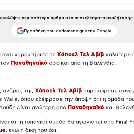
ακαλύψτε περισσότερα άρθρα στα αποτελέσματα αναζήτησης.
Προσθήκη του dedomeno.gr στην Google
ιανάι χαρακτήρισε τη
Χάποελ Τελ Αβίβ
καλύτερη 
 τον
Παναθηναϊκό
όσο και από τη Βαλένθια.
ς άνδρας της
Χάποελ Τελ Αβίβ
παραχώρησε συνέ
s Walla, όπου εξέφρασε την άποψη ότι η ομάδα το
Ιτούδη είναι ανώτερη από
Παναθηναϊκό
και Βαλένθ
ίναι ότι η ισπανική ομάδα θα αγωνιστεί στο Final F
ue
, ενώ η δική του όχι.