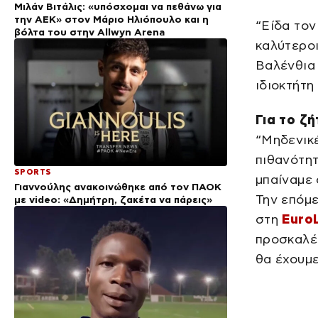
Μιλάν Βιτάλις: «υπόσχομαι να πεθάνω για
την ΑΕΚ» στον Μάριο Ηλιόπουλο και η
“Είδα το
βόλτα του στην Allwyn Arena
καλύτεροι
Βαλένθια 
ιδιοκτήτη
Για το ζ
“Μηδενικέ
πιθανότητ
SPORTS
μπαίναμε 
Γιαννούλης ανακοινώθηκε από τον ΠΑΟΚ
Την επόμε
με video: «Δημήτρη, ζακέτα να πάρεις»
στη
Euro
προσκαλέσ
θα έχουμε 