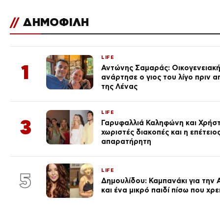
//
ΔΗΜΟΦΙΛΗ
LIFE
1
Αντώνης Σαμαράς: Οικογενειακ
ανάρτησε ο γιος του λίγο πριν 
της Λένας
LIFE
3
Γαρυφαλλιά Καληφώνη και Χρήσ
χωριστές διακοπές και η επέτει
απαρατήρητη
LIFE
5
Δημουλίδου: Καμπανάκι για την 
και ένα μικρό παιδί πίσω που χρ