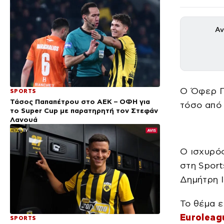
Αν
Ο Όφερ Γ
SPORTS
Τάσος Παπαπέτρου στο ΑΕΚ – ΟΦΗ για
τόσο από
το Super Cup με παρατηρητή τον Στεφάν
Λανουά
Ο ισχυρό
στη Sport
Δημήτρη 
Το θέμα ε
Euroleag
SPORTS