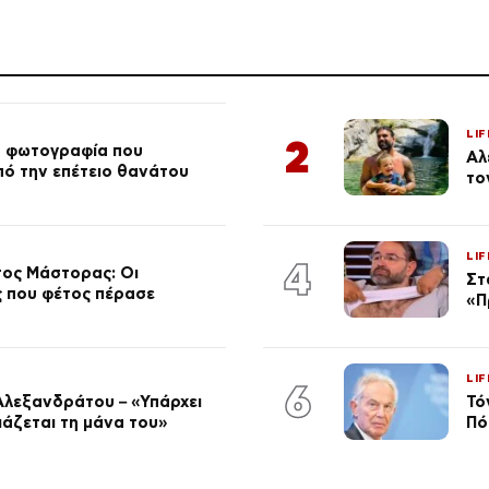
LIF
2
ή φωτογραφία που
Αλ
από την επέτειο θανάτου
το
LIF
4
τος Μάστορας: Οι
Στ
ος που φέτος πέρασε
«Π
LIF
6
Αλεξανδράτου – «Υπάρχει
Τό
ειάζεται τη μάνα του»
Πό