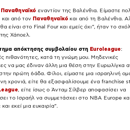
ν
Παναθηναϊκό
εναντίον της Βαλένθια. Είμαστε πο
 και από τον
Παναθηναϊκό
και από τη Βαλένθια. Α
θα είναι στο Final Four και εμείς όχι”, ήταν το σχό
 της Χάποελ.
ήτημα απόκτησης συμβολαίου στη
Euroleague
:
ς πιθανότητες, κατά τη γνώμη μου. Μηδενικές
ες να μας έδιναν άλλη μια θέση στην Ευρωλίγκα α
στην πρώτη 6άδα. Φίλοι, είμαστε μια ισραηλινή ομ
νη χρονιά, είτε θα εξασφαλίσουμε ένα franchise s
League
, είτε ίσως ο Άνταμ Σίλβερ αποφασίσει να
ει το Ισραήλ να συμμετάσχει στο NBA Europe κα
και εκεί μια ευκαιρία”.