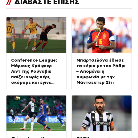
//
ΔΙΑΒΑΣΤΕ ΕΠΙΣΗΣ
Conference League:
Μπαρτσελόνα έδωσε
Μάριους Κράιγκερ
τα χέρια με τον Ρόδρι
Λιντ της Ρούναβικ
– Απομένει η
παίζει χωρίς χέρι,
συμφωνία με την
σκόραρε και έγινε
Μάντσεστερ Σίτι
παράδειγμα προς
μίμηση