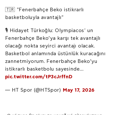
🇹🇷 "Fenerbahçe Beko istikrarlı
basketboluyla avantajlı"
🎙️ Hidayet Türkoğlu: Olympiacos' un
Fenerbahçe Beko’ya karşı tek avantajlı
olacağı nokta seyirci avantajı olacak.
Basketbol anlamında üstünlük kuracağını
zannetmiyorum. Fenerbahçe Beko’yu
istikrarlı basketbolu sayesinde…
pic.twitter.com/tP3cJrffnD
— HT Spor (@HTSpor)
May 17, 2026