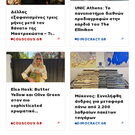
UNIC Athens: Το
Δέλλας
πανεπιστήμιο διεθνών
εξαφανισμένος τρεις
προδιαγραφών στην
μήνες μετά τον
καρδιά του The
θάνατο της
Ellinikon
Μαστροκώστα – Τι
ζήτησε από την κόρη
↗
↗
COUSCOUS.GR
DIMOCRACY.GR
του για το τρίμηνο
μνημόσυνο της Γωγώς
Elsa Hosk: Butter
Yellow και Olive Green
Μύκονος: Συνελήφθη
στον πιο
άνδρας για μεταφορά
sophisticated
πάνω από 2.200
χρωματικό
λαθραίων πακέτων
συνδυασμό με mix n’
τσιγάρων
match μοτίβα
↗
↗
COUSCOUS.GR
DIMOCRACY.GR