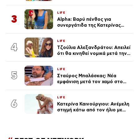
για την Τούνη με αφορμή το
μεγάλωμα του Πάρη
LIFE
3
Alpha: Βαρύ πένθος για
συνεργάτιδα της Κατερίνας
Καινούργιου – «Κουράστηκες
πολύ… Απόψε είσαι στα χέρια
LIFE
του Θεού»
4
Τζούλια Αλεξανδράτου: Απειλεί
ότι θα κινηθεί νομικά μετά την
ανάρτηση της Δημουλίδου
LIFE
5
Σταύρος Μπαλάσκας: Νέα
εμφάνιση μετά τον χαμό στο
«Πρωινό» (Φωτογραφία)
LIFE
6
Κατερίνα Καινούργιου: Ανέμελη
στιγμή κάτω από τον ήλιο με
τους followers της
(φωτογραφία)