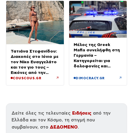
Μέλος της Greek
Mafia συνελήφθη στη
Τατιάνα Στεφανίδου:
Γερμανία –
Διακοπές στο Ιόνιο με
Κατηγορείται για
τον Νίκο Ευαγγελάτο
δολοφονίες και
και τον γιο τους –
συμβόλαια θανάτου
Εικόνες από την
Κεφαλονιά
↗
↗
COUSCOUS.GR
DIMOCRACY.GR
Ειδήσεις
Δείτε όλες τις τελευταίες
από την
Ελλάδα και τον Κόσμο, τη στιγμή που
ΔΕΔΟΜΕΝΟ
συμβαίνουν, στο
.