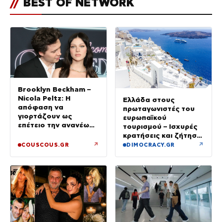
//
BEST OF NETWORK
Brooklyn Beckham –
Nicola Peltz: Η
Ελλάδα στους
απόφαση να
πρωταγωνιστές του
γιορτάζουν ως
ευρωπαϊκού
επέτειο την ανανέωση
τουρισμού – Ισχυρές
των όρκων τους –
κρατήσεις και ζήτηση
«Είχε καταλήξει να
πέρα από το
↗
↗
COUSCOUS.GR
DIMOCRACY.GR
κλαίει»
καλοκαίρι