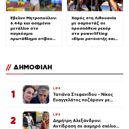
Έβελυν Μητροπούλου:
Χαμός στη Λιθουανία
6.44μ και ασημένιο
με σαμποτάζ σε
μετάλλιο στο
προσπάθεια ρεκόρ
παγκόσμιο
στο powerlifting:
πρωτάθλημα στίβου
«Είμαι ρατσιστής και
Κ20
το έκανα επίτηδες
γιατί σας μισώ»
//
ΔΗΜΟΦΙΛΗ
LIFE
1
Τατιάνα Στεφανίδου – Νίκος
Ευαγγελάτος ποζάρουν με
μαγιό σε παραλία στην
Κεφαλονιά
LIFE
2
Δημήτρη Αλεξάνδρου:
Αντίδραση σε αιχμηρό σχόλιο