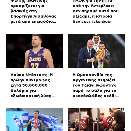
Φώτης Ιωαννίδης
ΠΑΟΚ για την ήττα
προορίζεται για
από την Άντερλεχτ:
βασικός στη
Δεν πήραμε αυτό που
Σπόρτινγκ Λισαβόνας
αξίζαμε, η ιστορία
μετά από επεισόδιο
δεν έχει τελειώσει
των Μπόρζες –
Σουάρες
Λούκα Ντόντσιτς: Η
Η Ομοσπονδία της
πρώην σύντροφος
Αργεντινής στηρίζει
ζητά 50.000.000
τον Τζιάνι Ινφαντίνο
δολάρια για
παρά το σάλο για το
εξωδικαστική λύση
σκανδαλώδες σχέδιό
της επιμέλειας των
του
παιδιών τους