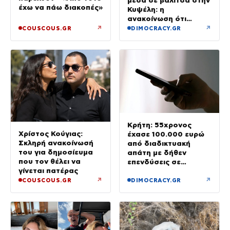
έχω να πάω διακοπές»
Κυψέλη: η
ανακοίνωση ότι
«αφιέρωσε τη ζωή
↗
↗
COUSCOUS.GR
DIMOCRACY.GR
της βοηθώντας όσους
είχαν ανάγκη»
Κρήτη: 55χρονος
Χρίστος Κούγιας:
έχασε 100.000 ευρώ
Σκληρή ανακοίνωσή
από διαδικτυακή
του για δημοσίευμα
απάτη με δήθεν
που τον θέλει να
επενδύσεις σε
γίνεται πατέρας
μετοχές
↗
↗
COUSCOUS.GR
DIMOCRACY.GR