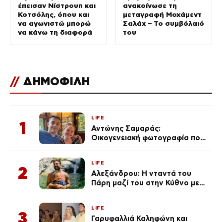
έπεισαν Νίστρουπ και
ανακοίνωσε τη
Κοτσόλης, όπου και
μεταγραφή Μοχάμεντ
να αγωνιστώ μπορώ
Σαλάχ – Το συμβόλαιό
να κάνω τη διαφορά
του
//
ΔΗΜΟΦΙΛΗ
LIFE
1
Αντώνης Σαμαράς:
Οικογενειακή φωτογραφία που
ανάρτησε ο γιος του λίγο πριν
από την επέτειο θανάτου της
LIFE
Λένας
2
Αλεξάνδρου: Η νταντά του
Πάρη μαζί του στην Κύθνο με
τον μικρό και την Ελληνίδου
(Φωτογραφίες)
LIFE
3
Γαρυφαλλιά Καληφώνη και