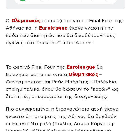
Ο
Ολυμπιακός
ετοιμάζεται για το Final Four της
Αθήνας και η
Euroleague
έκανε γνωστή την
8άδα των διαιτητών που θα διευθύνουν τους
αγώνες στο Telekom Center Athens.
Το φετινό Final Four της
Euroleague
θα
ξεκινήσει με τα παιχνίδια
Ολυμπιακός
–
Φενέρμπαχτσε και Ρεάλ Μαδρίτης – Βαλένθια
στα ημιτελικά, όπου θα δώσουν το “παρών” ως
διαιτητές, οι κορυφαίοι της διοργάνωσης.
Πιο συγκεκριμένα, η διοργανώτρια αρχή έκανε
γνωστό ότι στα ματς της Αθήνας θα βρεθούν
οι
Μεχντί Ντιφαλά (Γαλλία), Λούκα Κάρντουμ
(Κροατία), Μίλος Κόλιενσιτς (Μαυροβούνιο),