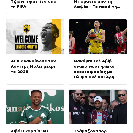
Τζιάνι Ινφαντίνο από
Ντιομαντέ από τη
τη FIFA
Λειψία – Το ποσό της
μεταγραφής
ΑΕΚ ανακοίνωσε τον
Μακάμπι Τελ Αβίβ
Λάντερς Νόλεϊ μέχρι
ανακοίνωσε φιλικά
το 2028
προετοιμασίας με
Ολυμπιακό και Άρη
Λιβάι Γκαρσία: Με
Τράμπζονσπορ