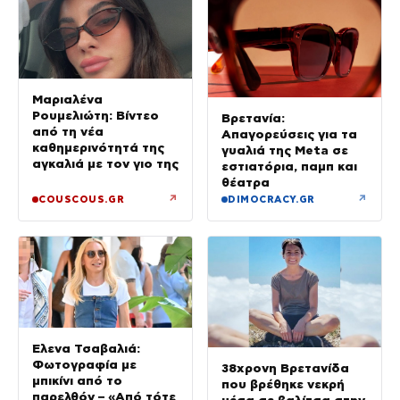
Μαριαλένα
Ρουμελιώτη: Βίντεο
Βρετανία:
από τη νέα
Απαγορεύσεις για τα
καθημερινότητά της
γυαλιά της Meta σε
αγκαλιά με τον γιο της
εστιατόρια, παμπ και
θέατρα
↗
↗
COUSCOUS.GR
DIMOCRACY.GR
Έλενα Τσαβαλιά:
Φωτογραφία με
38χρονη Βρετανίδα
μπικίνι από το
που βρέθηκε νεκρή
παρελθόν – «Από τότε
μέσα σε βαλίτσα στην