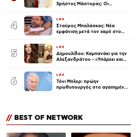
Χρήστος Μάστορας: Οι
χωριστές διακοπές και η
επέτειος που φέτος πέρασε
LIFE
απαρατήρητη
4
Σταύρος Μπαλάσκας: Νέα
εμφάνιση μετά τον χαμό στο
«Πρωινό» (Φωτογραφία)
LIFE
5
Δημουλίδου: Καμπανάκι για την
Αλεξανδράτου – «Υπάρχει και
ένα μικρό παιδί πίσω που
χρειάζεται τη μάνα του»
LIFE
6
Τόνι Μπλερ: πρώην
πρωθυπουργός στο αγαπημένο
του Πόρτο Χέλι
//
BEST OF NETWORK