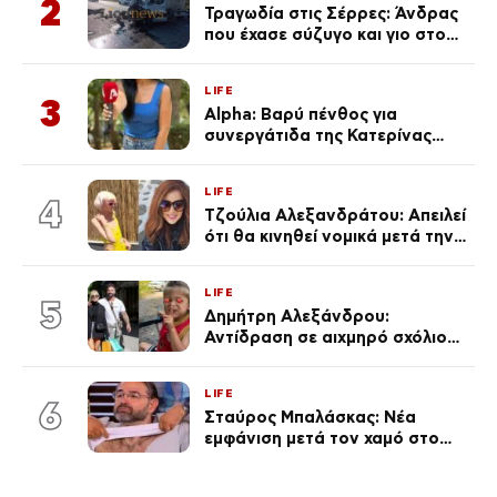
2
Τραγωδία στις Σέρρες: Άνδρας
που έχασε σύζυγο και γιο στο
τροχαίο λέει «Τα έχασα όλα, κάτι
με τράβαγε στην καρδιά μου»
LIFE
3
Alpha: Βαρύ πένθος για
συνεργάτιδα της Κατερίνας
Καινούργιου – «Κουράστηκες
πολύ… Απόψε είσαι στα χέρια
LIFE
του Θεού»
4
Τζούλια Αλεξανδράτου: Απειλεί
ότι θα κινηθεί νομικά μετά την
ανάρτηση της Δημουλίδου
LIFE
5
Δημήτρη Αλεξάνδρου:
Αντίδραση σε αιχμηρό σχόλιο
για την Τούνη με αφορμή το
μεγάλωμα του Πάρη
LIFE
6
Σταύρος Μπαλάσκας: Νέα
εμφάνιση μετά τον χαμό στο
«Πρωινό» (Φωτογραφία)