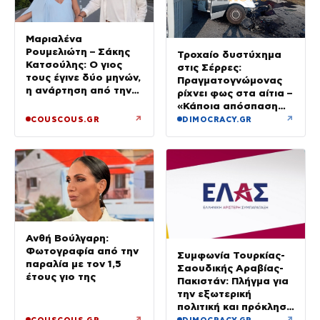
Μαριαλένα
Ρουμελιώτη – Σάκης
Τροχαίο δυστύχημα
Κατσούλης: Ο γιος
στις Σέρρες:
τους έγινε δύο μηνών,
Πραγματογνώμονας
η ανάρτηση από την
ρίχνει φως στα αίτια –
παραλία
«Κάποια απόσπαση
προσοχής, ίσως
↗
↗
COUSCOUS.GR
DIMOCRACY.GR
μίλησε στο κινητό»
Ανθή Βούλγαρη:
Φωτογραφία από την
Συμφωνία Τουρκίας-
παραλία με τον 1,5
Σαουδικής Αραβίας-
έτους γιο της
Πακιστάν: Πλήγμα για
την εξωτερική
πολιτική και πρόκληση
για την Αθήνα, λέει η
↗
↗
COUSCOUS.GR
DIMOCRACY.GR