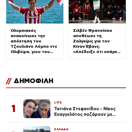
Ολυμπιακός
Σιλβέν Φρανσίσκο
ανακοίνωσε την
αποθέωσε τη
απόκτηση του
Ζαλγκίρις για τον
Τζουλιάνο Λόμπο ντε
Κίναν Έβανς:
Ολιβέιρα, γιου του
«Απέδειξε ότι υπάρχει
Τζιοβάνι
ανθρωπιά»
//
ΔΗΜΟΦΙΛΗ
LIFE
1
Τατιάνα Στεφανίδου – Νίκος
Ευαγγελάτος ποζάρουν με
μαγιό σε παραλία στην
Κεφαλονιά
ΕΛΛΑΔΑ