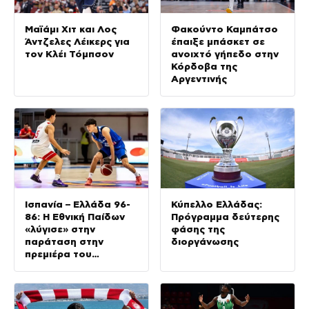
Μαϊάμι Χιτ και Λος
Φακούντο Καμπάτσο
Άντζελες Λέικερς για
έπαιξε μπάσκετ σε
τον Κλέι Τόμπσον
ανοιχτό γήπεδο στην
Κόρδοβα της
Αργεντινής
Ισπανία – Ελλάδα 96-
Κύπελλο Ελλάδας:
86: Η Εθνική Παίδων
Πρόγραμμα δεύτερης
«λύγισε» στην
φάσης της
παράταση στην
διοργάνωσης
πρεμιέρα του
Eurobasket U16