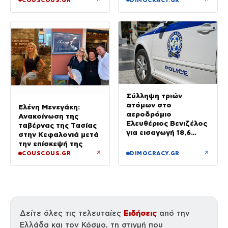
ΕΛΑΣ
Σύλληψη τριών
ατόμων στο
Ελένη Μενεγάκη:
αεροδρόμιο
Ανακοίνωση της
Ελευθέριος Βενιζέλος
ταβέρνας της Τασίας
για εισαγωγή 18,6
στην Κεφαλονιά μετά
κιλών υδροπονικής
την επίσκεψή της
κάνναβης σε
↗
↗
COUSCOUS.GR
DIMOCRACY.GR
αποσκευές
Ειδήσεις
Δείτε όλες τις τελευταίες
από την
Ελλάδα και τον Κόσμο, τη στιγμή που