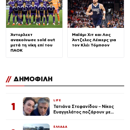
Άντερλεχτ
Μαϊάμι Χιτ και Λος
ανακοίνωσε sold out
Άντζελες Λέικερς για
μετά τη νίκη επί του
τον Κλέι Τόμπσον
ΠΑΟΚ
//
ΔΗΜΟΦΙΛΗ
LIFE
1
Τατιάνα Στεφανίδου – Νίκος
Ευαγγελάτος ποζάρουν με
μαγιό σε παραλία στην
Κεφαλονιά
ΕΛΛΑΔΑ