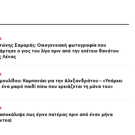
πριν από 2 ώρες
ΥΓΕΙΑ
Υψηλή χοληστερίνη: 6 τροφές
που πρέπει να αποφεύγετε,
σύμφωνα με ειδικούς
πριν από 2 ώρες
E
MEDIA
τώνης Σαμαράς: Οικογενειακή φωτογραφία που
«Φόνοι στο Καμπαναριό»:
άρτησε ο γιος του λίγο πριν από την επέτειο θανάτου
Μάρθα Λαμπίρη-Φεντόρουφ
ς Λένας
και Τζωρτζίνα Λιώση
μπαίνουν στο μοναστήρι
πριν από 3 ώρες
ΔΙΕΘΝΗ
E
UKMTO: Δύο εκρήξεις κοντά
μουλίδου: Καμπανάκι για την Αλεξανδράτου – «Υπάρχει
σε δεξαμενόπλοιο στα Στενά
ι ένα μικρό παιδί πίσω που χρειάζεται τη μάνα του»
του Ορμούζ
πριν από 4 ώρες
ΔΙΕΘΝΗ
E
Τραμπ: Ανοιχτός σε συμφωνία
 αποκάλυψε πως έγινε πατέρας πριν από έναν μήνα
με το Ιράν, δεν αποκλείει τη
στρατιωτική επιλογή
ίντεο)
πριν από 5 ώρες