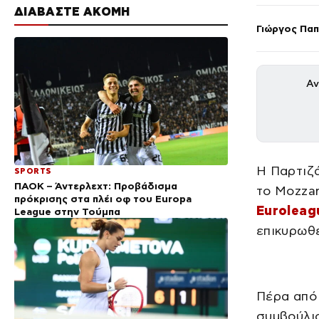
ΔΙΑΒΑΣΤΕ ΑΚΟΜΗ
Γιώργος Πα
Αν
Η Παρτιζά
SPORTS
ΠΑΟΚ – Άντερλεχτ: Προβάδισμα
το Mozzar
πρόκρισης στα πλέι οφ του Europa
Euroleag
League στην Τούμπα
επικυρωθε
Πέρα από 
συμβούλιο