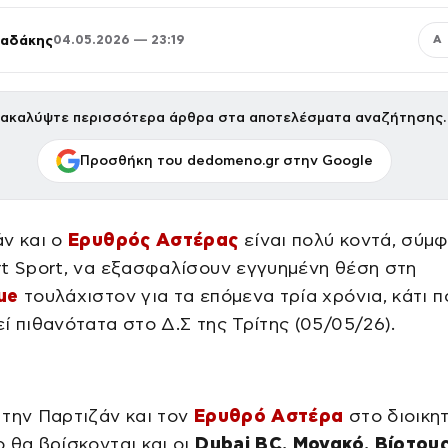
παδάκης
04.05.2026 — 23:19
Α
ακαλύψτε περισσότερα άρθρα στα αποτελέσματα αναζήτησης.
Προσθήκη του dedomeno.gr στην Google
ν και ο
Ερυθρός Αστέρας
είναι πολύ κοντά, σύμ
t Sport, να εξασφαλίσουν εγγυημένη θέση στη
ue
τουλάχιστον για τα επόμενα τρία χρόνια, κάτι π
ί πιθανότατα στο Δ.Σ της Τρίτης (05/05/26).
την Παρτιζάν και τον
Ερυθρό Αστέρα
στο διοικητ
 θα βρίσκονται και οι
Dubai BC, Μονακό, Βίρτου