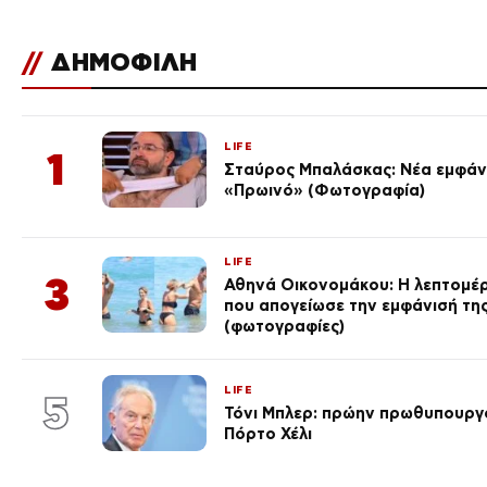
//
ΔΗΜΟΦΙΛΗ
LIFE
1
Σταύρος Μπαλάσκας: Νέα εμφάνι
«Πρωινό» (Φωτογραφία)
LIFE
3
Αθηνά Οικονομάκου: Η λεπτομέρε
που απογείωσε την εμφάνισή τη
(φωτογραφίες)
LIFE
5
Τόνι Μπλερ: πρώην πρωθυπουργ
Πόρτο Χέλι