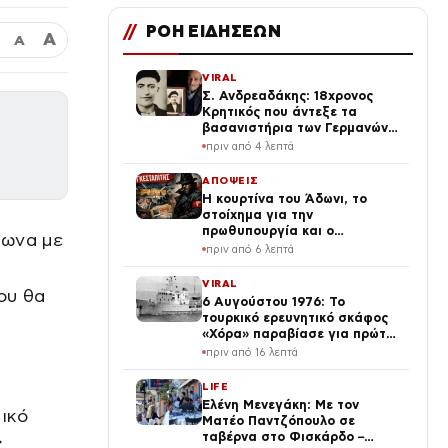
//
ΡΟΗ ΕΙΔΗΣΕΩΝ
Α
Α
VIRAL
Σ. Ανδρεαδάκης: 18χρονος
Κρητικός που άντεξε τα
βασανιστήρια των Γερμανών
και έμεινε σιωπηλός μέχρι τον
πριν από 4 λεπτά
θάνατο
ΑΠΟΨΕΙΣ
Η κουρτίνα του Άδωνι, το
στοίχημα για την
πρωθυπουργία και ο
φωνα με
Κασσελάκης σε ρόλο…
πριν από 6 λεπτά
κυβερνώντος
VIRAL
ου θα
6 Αυγούστου 1976: Το
τουρκικό ερευνητικό σκάφος
«Χόρα» παραβίασε για πρώτη
φορά την ελληνική
πριν από 16 λεπτά
υφαλοκρηπίδα
LIFE
Ελένη Μενεγάκη: Με τον
ικό
Ματέο Παντζόπουλο σε
ταβέρνα στο Φισκάρδο –
ς