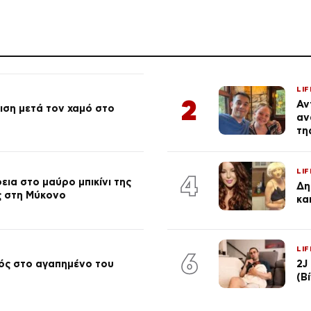
LIF
2
Αν
ση μετά τον χαμό στο
αν
τη
LIF
4
ια στο μαύρο μπικίνι της
Δη
ς στη Μύκονο
κα
LIF
6
ός στο αγαπημένο του
2J
(Β