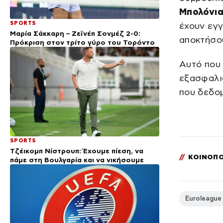
Μπολόνια
SPORTS
έχουν εγ
Μαρία Σάκκαρη – Ζεϊνέπ Σονμέζ 2-0:
αποκτήσο
Πρόκριση στον τρίτο γύρο του Τορόντο
Αυτό που 
εξασφαλισ
που δεδομ
SPORTS
Τζέικομπ Νίστρουπ: Έχουμε πίεση, να
//
ΚΟΙΝΟΠΟ
πάμε στη Βουλγαρία και να νικήσουμε
Euroleague