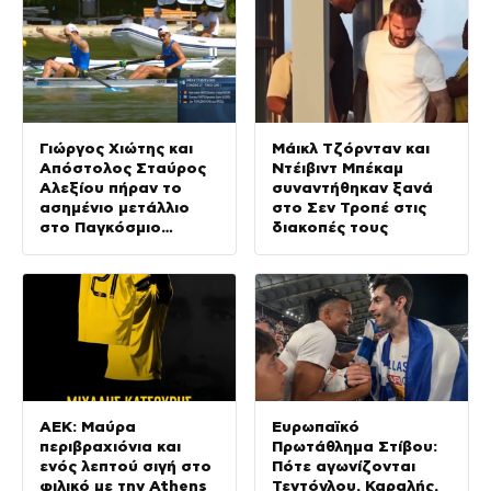
Γιώργος Χιώτης και
Μάικλ Τζόρνταν και
Απόστολος Σταύρος
Ντέιβιντ Μπέκαμ
Αλεξίου πήραν το
συναντήθηκαν ξανά
ασημένιο μετάλλιο
στο Σεν Τροπέ στις
στο Παγκόσμιο
διακοπές τους
Πρωτάθλημα
κωπηλασίας Εφήβων –
Νεανίδων
ΑΕΚ: Μαύρα
Ευρωπαϊκό
περιβραχιόνια και
Πρωτάθλημα Στίβου:
ενός λεπτού σιγή στο
Πότε αγωνίζονται
φιλικό με την Athens
Τεντόγλου, Καραλής,