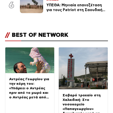
καθεμία…» (Βίντεο)
6
ΥΠΕΘΑ: Μηνιαία επανεξέταση
για τους Patriot στη Σαουδική
Αραβία
//
BEST OF NETWORK
Αντρέας Γεωργίου για
την κόρη του:
«Υπάρχει ο Αντρέας
πριν από το μωρό και
Σοβαρό τροχαίο στη
ο Αντρέας μετά από
Χαλκιδική: Στο
αυτό – Έθεσα άλλες
νοσοκομείο
προτεραιότητες»
«Παπαγεωργίου»