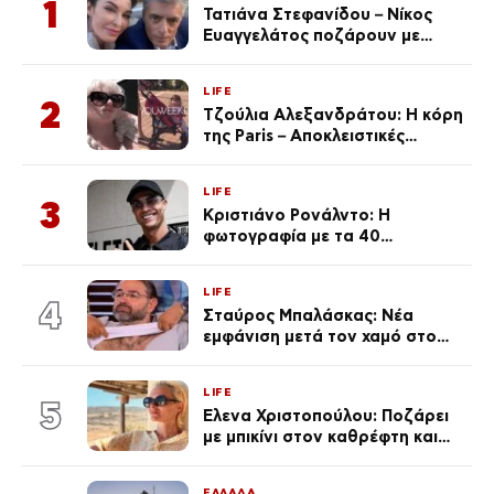
1
Τατιάνα Στεφανίδου – Νίκος
Ευαγγελάτος ποζάρουν με
μαγιό σε παραλία στην
Κεφαλονιά
LIFE
2
Τζούλια Αλεξανδράτου: Η κόρη
της Paris – Αποκλειστικές
φωτογραφίες
LIFE
3
Κριστιάνο Ρονάλντο: Η
φωτογραφία με τα 40
πανάκριβα αυτοκίνητα στο
γκαράζ του ξεπέρασε τα 20,7
LIFE
εκ. likes
4
Σταύρος Μπαλάσκας: Νέα
εμφάνιση μετά τον χαμό στο
«Πρωινό» (Φωτογραφία)
LIFE
5
Έλενα Χριστοπούλου: Ποζάρει
με μπικίνι στον καθρέφτη και
εντυπωσιάζει – «Χάνουμε
τουλάχιστον 25 κιλά η
ΕΛΛΑΔΑ