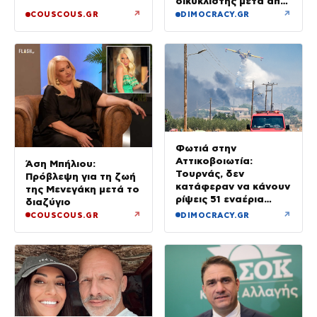
δικυκλιστής μετά από
σύγκρουση
↗
↗
COUSCOUS.GR
DIMOCRACY.GR
Φωτιά στην
Αττικοβοιωτία:
Άση Μπήλιου:
Τουρνάς, δεν
Πρόβλεψη για τη ζωή
κατάφεραν να κάνουν
της Μενεγάκη μετά το
ρίψεις 51 εναέρια
διαζύγιο
μέσα
↗
↗
COUSCOUS.GR
DIMOCRACY.GR