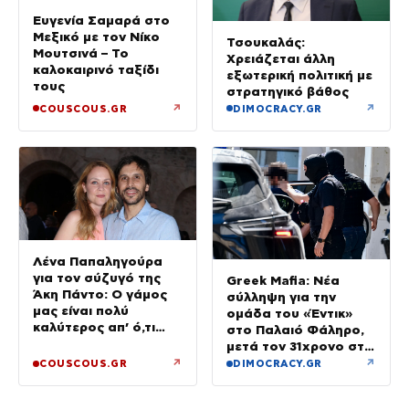
Ευγενία Σαμαρά στο
Μεξικό με τον Νίκο
Τσουκαλάς:
Μουτσινά – Το
Χρειάζεται άλλη
καλοκαιρινό ταξίδι
εξωτερική πολιτική με
τους
στρατηγικό βάθος
↗
↗
COUSCOUS.GR
DIMOCRACY.GR
Λένα Παπαληγούρα
για τον σύζυγό της
Greek Mafia: Νέα
Άκη Πάντο: Ο γάμος
σύλληψη για την
μας είναι πολύ
ομάδα του «Έντικ»
καλύτερος απ’ ό,τι
στο Παλαιό Φάληρο,
είχα φανταστεί
μετά τον 31χρονο στη
Γερμανία
↗
↗
COUSCOUS.GR
DIMOCRACY.GR