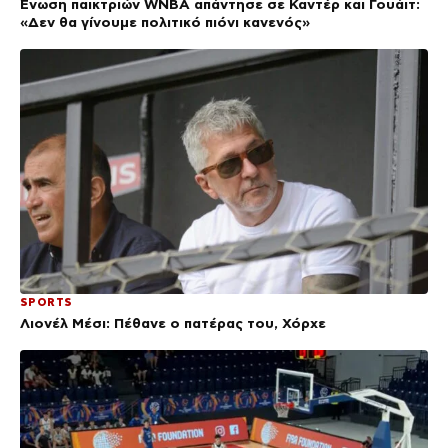
Ένωση παικτριών WNBA απάντησε σε Καντέρ και Γουάιτ:
«Δεν θα γίνουμε πολιτικό πιόνι κανενός»
SPORTS
Λιονέλ Μέσι: Πέθανε ο πατέρας του, Χόρχε