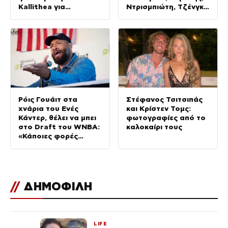
Kallithea για
Ντρισμπιώτη, Τζένγκο
Κατσούρη και Λιάκα
και οι υπόλοιποι
Έλληνες αθλητές
Ρόις Γουάιτ στα
Στέφανος Τσιτσιπάς
χνάρια του Ενές
και Κρίστεν Τομς:
Κάντερ, θέλει να μπει
φωτογραφίες από το
στο Draft του WNBA:
καλοκαίρι τους
«Κάποιες φορές
αυτοπροσδιορίζομαι
ως γυναίκα»
//
ΔΗΜΟΦΙΛΗ
LIFE