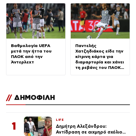
Βαθμολογία UEFA
Παντελής
μετά την ήττα του
Χατζηδιάκος είδε την
ΠΑΟΚ από την
κίτρινη κάρτα για
Άντερλεχτ
διαμαρτυρία και χάνει
τη ρεβάνς του ΠΑΟΚ
με την Άντερλεχτ
//
ΔΗΜΟΦΙΛΗ
LIFE
1
Δημήτρη Αλεξάνδρου:
Αντίδραση σε αιχμηρό σχόλιο