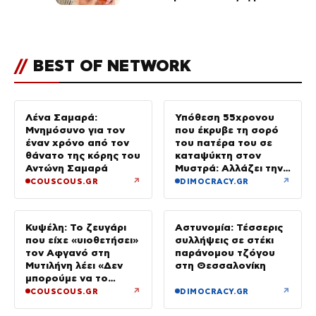
διάσημους φίλους της
(φωτογραφίες & βίντεο)
//
BEST OF NETWORK
Λένα Σαμαρά:
Υπόθεση 55χρονου
Μνημόσυνο για τον
που έκρυβε τη σορό
έναν χρόνο από τον
του πατέρα του σε
θάνατο της κόρης του
καταψύκτη στον
Αντώνη Σαμαρά
Μυστρά: Αλλάζει την
υπερασπιστική του
↗
↗
COUSCOUS.GR
DIMOCRACY.GR
γραμμή
Κυψέλη: Το ζευγάρι
Αστυνομία: Τέσσερις
που είχε «υιοθετήσει»
συλλήψεις σε στέκι
τον Αφγανό στη
παράνομου τζόγου
Μυτιλήνη λέει «Δεν
στη Θεσσαλονίκη
μπορούμε να το
πιστέψουμε»
↗
↗
COUSCOUS.GR
DIMOCRACY.GR