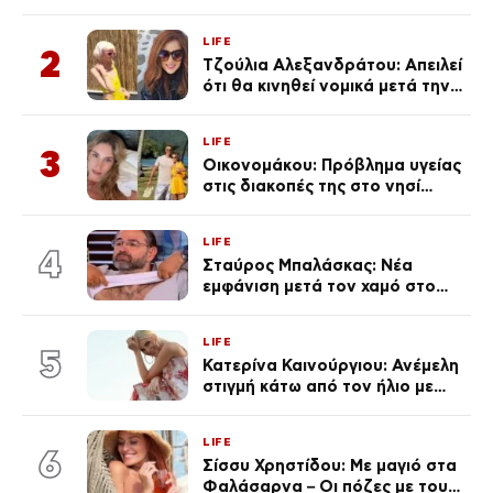
για την Τούνη με αφορμή το
μεγάλωμα του Πάρη
LIFE
2
Τζούλια Αλεξανδράτου: Απειλεί
ότι θα κινηθεί νομικά μετά την
ανάρτηση της Δημουλίδου
LIFE
3
Οικονομάκου: Πρόβλημα υγείας
στις διακοπές της στο νησί
Μπόρα Μπόρα – «Έσκασε όλη η
κούραση του χειμώνα»
LIFE
4
Σταύρος Μπαλάσκας: Νέα
εμφάνιση μετά τον χαμό στο
«Πρωινό» (Φωτογραφία)
LIFE
5
Κατερίνα Καινούργιου: Ανέμελη
στιγμή κάτω από τον ήλιο με
τους followers της
(φωτογραφία)
LIFE
6
Σίσσυ Χρηστίδου: Με μαγιό στα
Φαλάσαρνα – Οι πόζες με τους