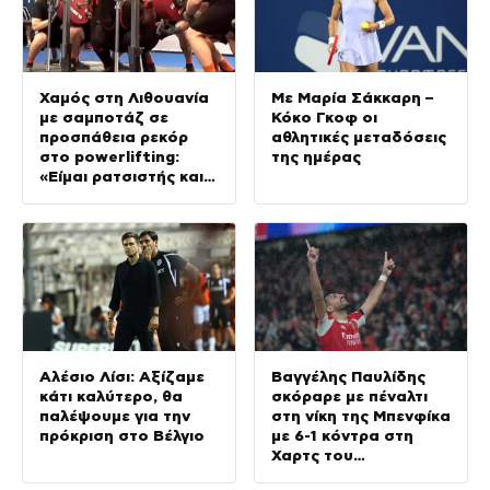
Χαμός στη Λιθουανία
Με Μαρία Σάκκαρη –
με σαμποτάζ σε
Κόκο Γκοφ οι
προσπάθεια ρεκόρ
αθλητικές μεταδόσεις
στο powerlifting:
της ημέρας
«Είμαι ρατσιστής και
το έκανα επίτηδες
γιατί σας μισώ»
Αλέσιο Λίσι: Αξίζαμε
Βαγγέλης Παυλίδης
κάτι καλύτερο, θα
σκόραρε με πέναλτι
παλέψουμε για την
στη νίκη της Μπενφίκα
πρόκριση στο Βέλγιο
με 6-1 κόντρα στη
Χαρτς του
Αλέξανδρου Κυζιρίδη