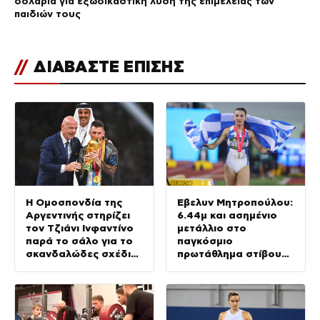
δολάρια για εξωδικαστική λύση της επιμέλειας των
παιδιών τους
//
ΔΙΑΒΑΣΤΕ ΕΠΙΣΗΣ
Η Ομοσπονδία της
Έβελυν Μητροπούλου:
Αργεντινής στηρίζει
6.44μ και ασημένιο
τον Τζιάνι Ινφαντίνο
μετάλλιο στο
παρά το σάλο για το
παγκόσμιο
σκανδαλώδες σχέδιό
πρωτάθλημα στίβου
του
Κ20