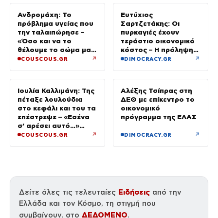
Ανδρομάχη: Το
Ευτύχιος
πρόβλημα υγείας που
Σαρτζετάκης: Οι
την ταλαιπώρησε –
πυρκαγιές έχουν
«Όσο και να το
τεράστιο οικονομικό
θέλουμε το σώμα μας
κόστος – Η πρόληψη
φωνάζει “όχι”»
κοστίζει λιγότερο από
↗
↗
COUSCOUS.GR
DIMOCRACY.GR
την αποκατάσταση
Ιουλία Καλλιμάνη: Της
Αλέξης Τσίπρας στη
πέταξε λουλούδια
ΔΕΘ με επίκεντρο το
στο κεφάλι και του τα
οικονομικό
επέστρεψε – «Εσένα
πρόγραμμα της ΕΛΑΣ
σ’ αρέσει αυτό…»
(βίντεο)
↗
↗
COUSCOUS.GR
DIMOCRACY.GR
Ειδήσεις
Δείτε όλες τις τελευταίες
από την
Ελλάδα και τον Κόσμο, τη στιγμή που
ΔΕΔΟΜΕΝΟ
συμβαίνουν, στο
.