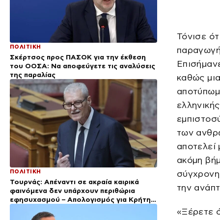
Τόνισε ότ
ΠΟΛΙΤΙΚΗ
παραγωγή,
Σκέρτσος προς ΠΑΣΟΚ για την έκθεση
Επισήμανε
του ΟΟΣΑ: Να αποφεύγετε τις αναλύσεις
της παραλίας
καθώς μια
αποτύπωμα
ελληνικής
εμπιστοσύ
των ανθρ
αποτελεί 
ακόμη βήμ
ΠΟΛΙΤΙΚΗ
σύγχρονη 
Τουρνάς: Απέναντι σε ακραία καιρικά
την ανάπτ
φαινόμενα δεν υπάρχουν περιθώρια
εφησυχασμού – Απολογισμός για Κρήτη
και Αττικοβοιωτία
«Ξέρετε ό