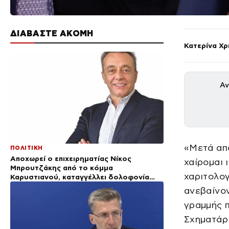
ΔΙΑΒΑΣΤΕ ΑΚΟΜΗ
Κατερίνα Χ
Αν
«Μετά από
ΠΟΛΙΤΙΚΗ
Αποχωρεί ο επιχειρηματίας Νίκος
χαίρομαι 
Μπρουτζάκης από το κόμμα
χαριτολο
Καρυστιανού, καταγγέλλει δολοφονία
χαρακτήρων
ανεβαίνον
γραμμής 
Σχηματάρι