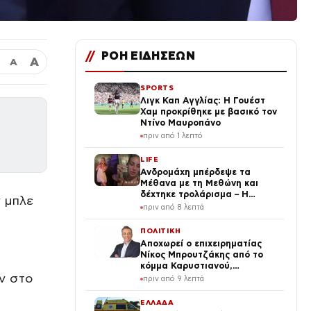
//
ΡΟΗ ΕΙΔΗΣΕΩΝ
Α
Α
SPORTS
Λιγκ Καπ Αγγλίας: Η Γουέστ
Χαμ προκρίθηκε με βασικό τον
Ντίνο Μαυροπάνο
πριν από 1 λεπτό
LIFE
Ανδρομάχη μπέρδεψε τα
Μέθανα με τη Μεθώνη και
δέχτηκε τρολάρισμα – Η
 μπλε
απάντησή της
πριν από 8 λεπτά
ΠΟΛΙΤΙΚΗ
Αποχωρεί ο επιχειρηματίας
Νίκος Μπρουτζάκης από το
ς
κόμμα Καρυστιανού,
ν στο
καταγγέλλει δολοφονία
πριν από 9 λεπτά
χαρακτήρων
ΕΛΛΑΔΑ