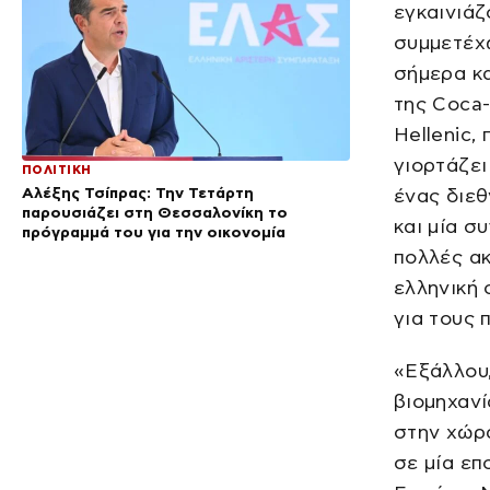
εγκαινιάζ
συμμετέχω
σήμερα κα
της Coca-
Hellenic,
γιορτάζει
ΠΟΛΙΤΙΚΗ
Αλέξης Τσίπρας: Την Τετάρτη
ένας διε
παρουσιάζει στη Θεσσαλονίκη το
και μία σ
πρόγραμμά του για την οικονομία
πολλές ακ
ελληνική 
για τους
«Εξάλλου,
βιομηχανί
στην χώρα
σε μία επ