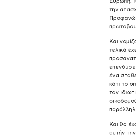
Ευρώπη. Μ
την απασ
Προφανώς 
πρωτοβουλ
Και νομίζ
τελικά έχ
προσανατο
επενδύσει
ένα σταθε
κάτι το ο
τον ιδιωτ
οικοδομού
παράλληλα
Και θα έχ
αυτήν την