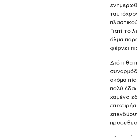
ενημερωθε
ταυτόχρον
πλαστικού
Γιατί το 
άλμα παρα
φέρνει πι
Διότι θα 
συναρμόδι
ακόμα πίσ
πολύ έδαφ
χαμένο έ
επιχειρήσ
επενδύου
προσέθεσ