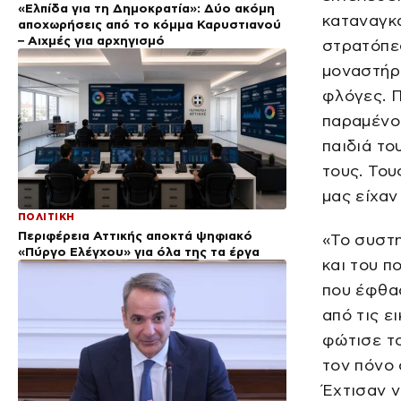
«Ελπίδα για τη Δημοκρατία»: Δύο ακόμη
καταναγκ
αποχωρήσεις από το κόμμα Καρυστιανού
– Αιχμές για αρχηγισμό
στρατόπεδ
μοναστήρ
φλόγες. Π
παραμένο
παιδιά το
τους. Του
μας είχαν
ΠΟΛΙΤΙΚΗ
Περιφέρεια Αττικής αποκτά ψηφιακό
«Το συστ
«Πύργο Ελέγχου» για όλα της τα έργα
και του π
που έφθασ
από τις ε
φώτισε τ
τον πόνο 
Έχτισαν ν