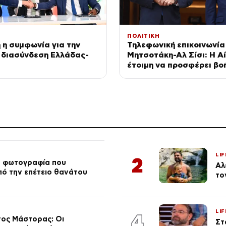
ΠΟΛΙΤΙΚΗ
η συμφωνία για την
Τηλεφωνική επικοινωνία
 διασύνδεση Ελλάδας-
Μητσοτάκη-Αλ Σίσι: Η Α
έτοιμη να προσφέρει βοή
τις πυρκαγιές
LIF
2
ή φωτογραφία που
Αλ
από την επέτειο θανάτου
το
LIF
4
τος Μάστορας: Οι
Στ